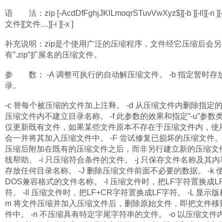
语 法：zip [-AcdDfFghjJKlLmoqrSTuvVwXyz$][-b ][-ll][-n ][-
文件][文件…][-i ][-x ]
补充说明：zip是个使用广泛的压缩程序，文件经它压缩后会
有”.zip”扩展名的压缩文件。
参 数： -A 调整可执行的自动解压缩文件。 -b 指定暂时
录。
-c 替每个被压缩的文件加上注释。 -d 从压缩文件内删除指定的
压缩文件内不建立目录名称。 -f 此参数的效果和指定”-u”参数
仅更新既有文件，如果某些文件原本不存在于压缩文件内，使
会一并将其加入压缩文件中。 -F 尝试修复已损坏的压缩文件。 
压缩后附加在既有的压缩文件之后，而非另行建立新的压缩文件。
线帮助。 -i 只压缩符合条件的文件。 -j 只保存文件名称及其
存放任何目录名称。 -J 删除压缩文件前面不必要的数据。 -k 使
DOS兼容格式的文件名称。 -l 压缩文件时，把LF字符置换成LF
符。 -ll 压缩文件时，把LF+CR字符置换成LF字符。 -L 显示版
m 将文件压缩并加入压缩文件后，删除原始文件，即把文件移
件中。 -n 不压缩具有特定字尾字符串的文件。 -o 以压缩文