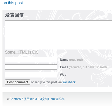
on this post
.
发表回复
Some HTML is OK
Name
(required)
Email
(required, but never shared)
Web
or, reply to this post via
trackback
.
Alternative:
«
Centos5.5使用xen 3.0.3安装Linux虚拟机