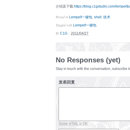
介绍及下载:
https://blog.c1gstudio.com/lempelf
Posted in
,
,
.
Lempelf一键包
shell
技术
Tagged with
.
Lempelf一键包
By
–
C1G
2011/04/27
No Responses (yet)
Stay in touch with the conversation, subscribe 
发表回复
Some HTML is OK