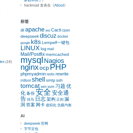
参数和例子
》
hackroad
发表在《
About
》
)
标签
apache
ai
Cacti
cpan
arp
discuz
deepseek
docker
k8s
Lempelf一键包
google
LINUX
log
mail
Mail/Postfix
memcached
mysql
Nagios
tes
(16)
nginx
PHP
ocp
phpmyadmin
rewrite
redis
shell
smtp
ssh
rrdtool
tomcat
习题
优
xen
yum
安全
安全通
化
备份
告
日志
漏
架构
挂马
正则
洞
答案
网卡
虚拟化
负载均衡
AI
deepseek 官网
字节豆包