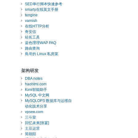
SED单行脚本快速参考
smarty在线英文手册
tengine
varnish
在线HTTP分析
奇安信
站长工具
蓝色理理WAP FAQ
路由查询
鳥哥的 Linux 私房菜
架构研发
DBA notes
haohtml.com
Kimi智能助手
MySQL 中文网
MySQLOPS 数据库与运维自
动化技术分享
vpsee.com
三斗室
回忆未来[张宴]
土豆运营
简朝阳