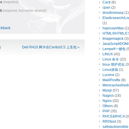
me
(required)
Cacti
(6)
cpan
(2)
il
(required, but never shared)
dns/dnsmasq
(1)
Elasticsearch/L
(1)
ackback
.
haproxy/Atlas
(1)
HTML/XHTML/C
Imagemagick
(3)
JavaScript/DOM
的
Dell R410 网卡在Centos5.5 上丢包
»
Lempelf一键包
(5
LINUX
(42)
Linux 命令
(22)
linux 维护优化
(3
Linux游戏
(1)
Lucene
(2)
Mail/Postfix
(8)
Memcached/redi
Mysql
(57)
Nagios
(16)
Nginx
(32)
Others
(8)
PHP
(35)
RHCE&RHCA
(3
RRDtool
(3)
saltstack/ansible