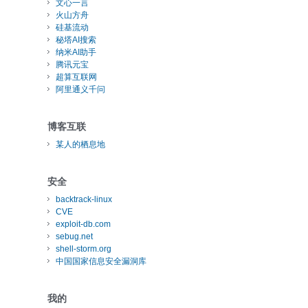
文心一言
火山方舟
硅基流动
秘塔AI搜索
纳米AI助手
腾讯元宝
超算互联网
阿里通义千问
博客互联
某人的栖息地
安全
backtrack-linux
CVE
exploit-db.com
sebug.net
shell-storm.org
中国国家信息安全漏洞库
我的