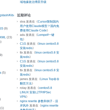
域地缘政治博弈升级
近期评论
ogstash/Kibana
slva
发表在《
Cursor限制国内
用户使用Claude模型？国内免
SS
(9)
费使用Claude Code
》
adu
发表在《
Lempelf一键
/XML
(23)
包
》
)
C1G
发表在《
linux centos5.8
安装redis
》
ttx
发表在《
linux centos5.8 安
9)
装redis
》
C1G
发表在《
linux centos5.8
安装redis
》
ttx
发表在《
linux centos5.8 安
s
(5)
装redis
》
james
发表在《
Linux Top命令
翻页方法
》
rolay
发表在《
centos5.8
LINUX 安装L2TP/IPSec
VPN
》
)
nginx rewrite 参数和例子 - 涢
岸风吟
发表在《
nginx rewrite
(1)