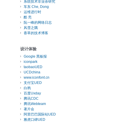
系统技术非业余研究
车东 Che, Dong
运维进行时
酷 壳
阮一峰的网络日志
风雪之隅
香草的技术博客
设计体验
Google 黑板报
iconpark
taobaoUED
UCDchina
www.iconfont.cn
支付宝UED
白鸦
百度Uxday
腾讯CDC
腾讯Webteam
著片会
阿里巴巴国际站UED
雅虎口碑UED