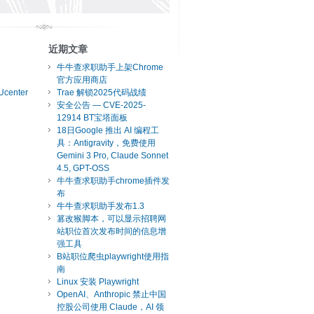
近期文章
牛牛查求职助手上架Chrome
官方应用商店
Ucenter
Trae 解锁2025代码战绩
安全公告 — CVE-2025-
12914 BT宝塔面板
18日Google 推出 AI 编程工
具：Antigravity，免费使用
Gemini 3 Pro, Claude Sonnet
4.5, GPT-OSS
牛牛查求职助手chrome插件发
布
牛牛查求职助手发布1.3
篡改猴脚本，可以显示招聘网
站职位首次发布时间的信息增
强工具
B站职位爬虫playwright使用指
南
Linux 安装 Playwright
OpenAI、Anthropic 禁止中国
控股公司使用 Claude，AI 领