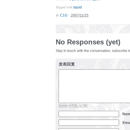
Tagged with
.
squid
By
–
C1G
2007/11/15
No Responses (yet)
Stay in touch with the conversation, subscribe 
发表回复
Some HTML is OK
Na
Ema