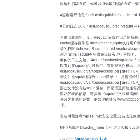
欢这种启动方式，你可以用你最习惯的方式；或
#查看运行信息 /usr/local/squid/bin/squidclient -h 
#分割日志 20 0
* /usr/local/squid/sbin/squid -k r
再来点其他的。 1，修改cache 缓存目录的权限。 #chow
cache缓存目录是 /home/cache,squid执行用户
录的权限 #chown -R squid:squid /usr/loca
用户.意为让squid有权限在该目录进行写操作 。 例如生成 ac
看你的日志文档。 #more /usr/local/squid/var/lo
以看到在squid运行过程中，有那些文件被squi
/usr/local/squid/var/logs/access.log 
些文件被squid缓存到cache目录中，并返回给访问
/usr/local/squid/var/logs/access.log 
那些文件没有被squid缓存，而是现重原始服务器获
数及代表的信息，请参看《squid中文权威指南》
修改为其他的参数，例如你的域名 www.xxxx.co
行。
安装时需注意rh的selinux安全设置,会造成无创建
64位系统注意cache_mem 大小,过大会报 out of 
Posted in
,
.
Squid/varnish
技术