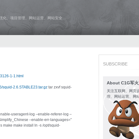
维优化、项目管理、网站运营、网站安全…
SUBSCRIBE
73126-1-1.html
About C1G军
.6/squid-2.6.STABLE23.tar.gz
tar zxvf squid-
关注互联网、网页
理、网站运营、网
enable-useragent-log –enable-referer-log –
=Simplify_Chinese –enable-err-languages=”
 make make install ln -s /opt/squid-