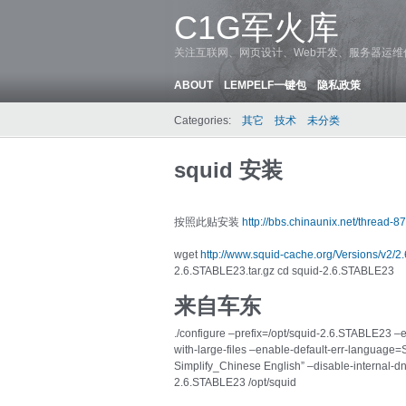
C1G军火库
关注互联网、网页设计、Web开发、服务器运
ABOUT
LEMPELF一键包
隐私政策
Categories:
其它
技术
未分类
squid 安装
按照此贴安装
http://bbs.chinaunix.net/thread-8
wget
http://www.squid-cache.org/Versions/v2/2
2.6.STABLE23.tar.gz cd squid-2.6.STABLE23
来自车东
./configure –prefix=/opt/squid-2.6.STABLE23 –
with-large-files –enable-default-err-language
Simplify_Chinese English” –disable-internal-dns
2.6.STABLE23 /opt/squid