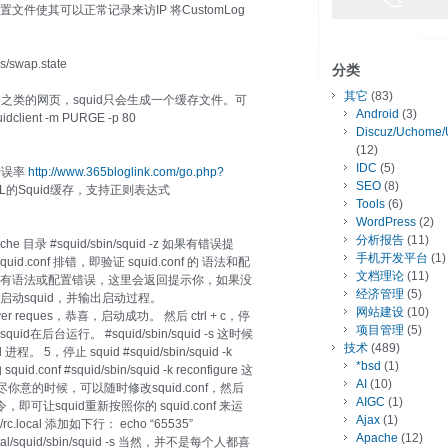
修改配置文件使其可以正常记录来访IP 将CustomLog
/swap.state
分类
其它
(83)
index.html之类的网页，squid只会生成一个缓存文件。可
Android
(3)
lient -m PURGE -p 80
Discuz/Uchome/
(12)
IDC
(5)
错误率
http://www.365bloglink.com/go.php?
SEO
(8)
的Squid缓存，支持正则表达式
Tools
(6)
WordPress
(2)
分析报告
(11)
e 目录 #squid/sbin/squid -z 如果有错误提
手机开发平台
(1)
.conf 排错，即验证 squid.conf 的 语法和配
文档理论
(11)
squid.conf 有语法或配置错误，这里会返回提示你，如果没
经济管理
(5)
启动squid，并输出启动过程。
网站建设
(10)
o server reques，恭喜，启动成功。 然后 ctrl + c，停
项目管理
(5)
在后台运行。 #squid/sbin/squid -s 这时候
技术
(489)
5，停止 squid #squid/sbin/squid -k
*bsd
(1)
nf #squid/sbin/squid -k reconfigure 这
AI
(10)
的时候，可以随时修改squid.conf，然后
AIGC
(1)
即可让squid重新按照你的 squid.conf 来运
Ajax
(1)
c.local 添加如下行： echo “65535”
Apache
(12)
/usr/local/squid/sbin/squid -s 当然，并不是每个人都喜