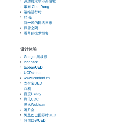
系统技术非业余研究
车东 Che, Dong
运维进行时
酷 壳
阮一峰的网络日志
风雪之隅
香草的技术博客
设计体验
Google 黑板报
iconpark
taobaoUED
UCDchina
www.iconfont.cn
支付宝UED
白鸦
百度Uxday
腾讯CDC
腾讯Webteam
著片会
阿里巴巴国际站UED
雅虎口碑UED