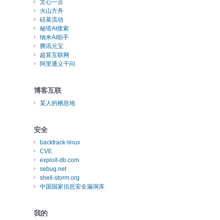
文心一言
火山方舟
硅基流动
秘塔AI搜索
纳米AI助手
腾讯元宝
超算互联网
阿里通义千问
博客互联
某人的栖息地
安全
backtrack-linux
CVE
exploit-db.com
sebug.net
shell-storm.org
中国国家信息安全漏洞库
我的