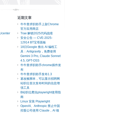
近期文章
牛牛查求职助手上架Chrome
官方应用商店
Ucenter
Trae 解锁2025代码战绩
安全公告 — CVE-2025-
12914 BT宝塔面板
18日Google 推出 AI 编程工
具：Antigravity，免费使用
Gemini 3 Pro, Claude Sonnet
4.5, GPT-OSS
牛牛查求职助手chrome插件发
布
牛牛查求职助手发布1.3
篡改猴脚本，可以显示招聘网
站职位首次发布时间的信息增
强工具
B站职位爬虫playwright使用指
南
Linux 安装 Playwright
OpenAI、Anthropic 禁止中国
控股公司使用 Claude，AI 领