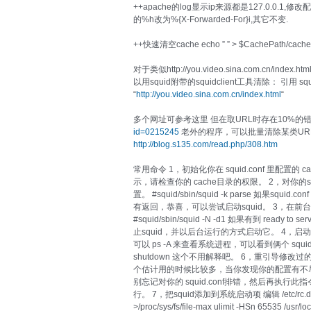
++apache的log显示ip来源都是127.0.0.1,
的%h改为%{X-Forwarded-For}i,其它不变.
++快速清空cache echo ” ” > $CachePath/caches
对于类似http://you.video.sina.com.cn/
以用squid附带的squidclient工具清除： 引用 squidc
“
http://you.video.sina.com.cn/index.html
“
多个网址可参考这里 但在取URL时存在10%的
id=0215245
老外的程序，可以批量清除某类URL
http://blog.s135.com/read.php/308.htm
常用命令 1，初始化你在 squid.conf 里配置的 cach
示，请检查你的 cache目录的权限。 2，对你的squid
置。 #squid/sbin/squid -k parse 如果
有返回，恭喜，可以尝试启动squid。 3，在前台
#squid/sbin/squid -N -d1 如果有到 ready t
止squid，并以后台运行的方式启动它。 4，启动squid
可以 ps -A 来查看系统进程，可以看到俩个 squid 进程。 
shutdown 这个不用解释吧。 6，重引导修改过的 squid.co
个估计用的时候比较多，当你发现你的配置有不尽你意
别忘记对你的 squid.conf排错，然后再执行此指令，
行。 7，把squid添加到系统启动项 编辑 /etc/rc.d/r
>/proc/sys/fs/file-max ulimit -HSn 65535 