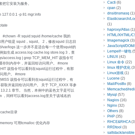
Cacti
(6)
者把它安装为服务。
cpan
(2)
dns/dnsmasq
(1)
127.0.0.1 -p 81 mgr:info
Elasticsearch/L
(1)
otate
haproxy/Atlas
(1)
HTML/XHTML/C
n -R squid:squid /home/cache 我的
Imagemagick
(3)
和用户组是 squid，squid。 2，修改squid 日志目
JavaScript/DOM
l/squid/var/logs 这一步并不是适合每一个使用squid的
Lempelf一键包
(5
cess.log cache.log store.log 3，查
LINUX
(42)
gs/access.log | grep TCP_MEM_HIT 该指令可
Linux 命令
(22)
d缓存到内存中，并返回给访问用户。 #more
linux 维护优化
(3
| grep TCP_HIT 该指令可以看到在squid运行过程中，有那
Linux游戏
(1)
用户。 #more
Lucene
(2)
| grep TCP_MISS 该指令可以看到在squid运行过程中，有
Mail/Postfix
(8)
取并返回给访问用户。 关于 TCP_XXXX 等参
Memcached/redi
13.2.1 章节。 当然，本例中的蓝色文字是可以
Mysql
(57)
m ，同样可以看到access.log里关于该域名的
Nagios
(16)
Nginx
(32)
Others
(8)
cache目录
PHP
(35)
RHCE&RHCA
(3
memory 可用tcmalloc 优化内存
RRDtool
(3)
saltstack/ansible