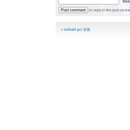
Web
or, reply to this post via
tr
Alternative:
«
redhat4 gcc 安装