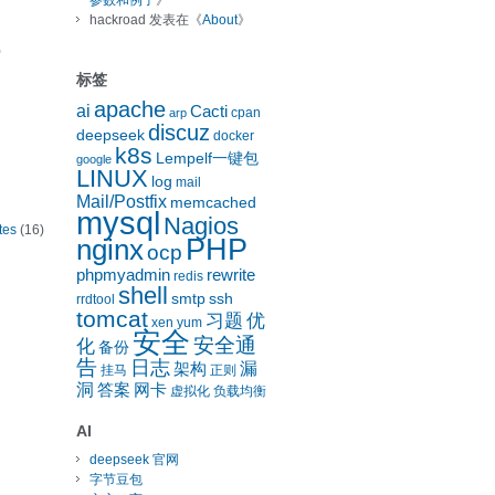
参数和例子
》
hackroad
发表在《
About
》
)
标签
apache
ai
Cacti
cpan
arp
discuz
deepseek
docker
k8s
Lempelf一键包
google
LINUX
log
mail
Mail/Postfix
memcached
mysql
Nagios
tes
(16)
nginx
PHP
ocp
phpmyadmin
rewrite
redis
shell
smtp
ssh
rrdtool
tomcat
习题
优
xen
yum
安全
安全通
化
备份
告
日志
漏
架构
挂马
正则
洞
答案
网卡
虚拟化
负载均衡
AI
deepseek 官网
字节豆包