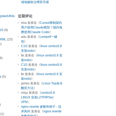
域地缘政治博弈升级
近期评论
ogstash/Kibana
slva
发表在《
Cursor限制国内
用户使用Claude模型？国内免
SS
(9)
费使用Claude Code
》
adu
发表在《
Lempelf一键
/XML
(23)
包
》
)
C1G
发表在《
linux centos5.8
安装redis
》
ttx
发表在《
linux centos5.8 安
9)
装redis
》
C1G
发表在《
linux centos5.8
安装redis
》
ttx
发表在《
linux centos5.8 安
s
(5)
装redis
》
james
发表在《
Linux Top命令
翻页方法
》
rolay
发表在《
centos5.8
LINUX 安装L2TP/IPSec
VPN
》
)
nginx rewrite 参数和例子 - 涢
岸风吟
发表在《
nginx rewrite
(1)