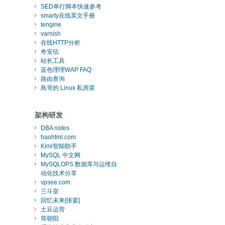
SED单行脚本快速参考
smarty在线英文手册
tengine
varnish
在线HTTP分析
奇安信
站长工具
蓝色理理WAP FAQ
路由查询
鳥哥的 Linux 私房菜
架构研发
DBA notes
haohtml.com
Kimi智能助手
MySQL 中文网
MySQLOPS 数据库与运维自
动化技术分享
vpsee.com
三斗室
回忆未来[张宴]
土豆运营
简朝阳