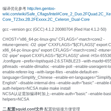
编译优化参考
http://en.gentoo-
wiki.com/wiki/Safe_Cflags/Intel#Core_2_Duo.2FQuad.2C_
Core_T23xx.2B.2FExxxx.2C_Celeron_Dual-Core
gcc –version gcc (GCC) 4.1.2 20080704 (Red Hat 4.1.2-50)
CHOST=”x86_64-pc-linux-gnu” CFLAGS=”-march=core2 -
mtune=generic -O2 -pipe” CXXFLAGS=”${CFLAGS}” export
x86_64-pc-linux-gnu” export CFLAGS=”-march=core2 -mtune=
O2 -pipe” export CXXFLAGS=”${CFLAGS}” ulimit -HSn 6553
./configure –prefix=/opt/squid-2.6.STABLE23 –with-maxfd=65
pthreads –enable-dlmalloc –enable-poll –enable-useragent-lo
enable-referer-log –with-large-files –enable-default-err-
language=Simplify_Chinese –enable-err-languages=”Simplif
English” –disable-internal-dns –enable-auth=”basic” –enable-
auth-helpers=NCSA make make install
NCSA认证需加编译时加上–enable-auth=”basic” –enable-basic
helpers=NCSA
二.配置squid.conf文件
配置软链接方便管理