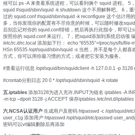
候可以 ps -A 来查看系统进程，可以看到俩个 squid 进程。 5
squid #squid/sbin/squid -k shutdown 这个不用解释吧。 
过的 squid.conf #squid/sbin/squid -k reconfigure 这个
多，当你发现你的配置有不尽你意的时候，可以随时修改squid.c
后别忘记对你的 squid.conf排错，然后再执行此指令，即可让sq
按照你的 squid.conf 来运行。 7，把squid添加到系统启动项 
/etc/rc.d/rc.local 添加如下行： echo “65535″>/proc/sys/fs/file-ma
HSn 65535 /opt/squid/sbin/squid -s 当然，并不是每个
方式，你可以用你最习惯的方式；或者把它安装为服务。
#查看运行信息 /opt/squid/bin/squidclient -h 127.0.0.1 -p 3128 
#crontab分割日志 20 0
* /opt/squid/sbin/squid -k rotate
五.iptables
添加3128为进入充许,INPUT为链名 iptables -A INPU
-m tcp –dport 3128 -j ACCEPT 保存iptables /etc/init.d/iptables
六.NCSA认证用户
生成用户及密码 htpasswd -c /opt/squid/etc
user_c1g 添加用户 htpasswd /opt/squid/etc/passwd user_
密码可以vi编辑删除后再添加