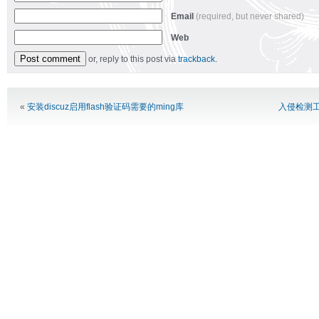
Email
(required, but never shared)
Web
or, reply to this post via
trackback
.
Alternative:
«
安装discuz启用flash验证码需要的ming库
入侵检测工具