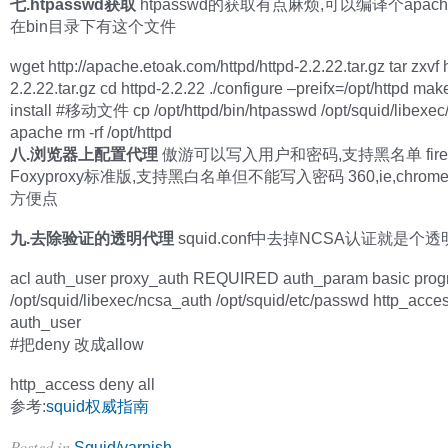
七.htpasswd获取
htpasswd的获取有点麻烦,可以编译个apac
在bin目录下有这个文件
wget http://apache.etoak.com/httpd/httpd-2.2.22.tar.gz tar zxvf 
2.2.22.tar.gz cd httpd-2.2.22 ./configure –preifx=/opt/httpd ma
install #移动文件 cp /opt/httpd/bin/htpasswd /opt/squid/libex
apache rm -rf /opt/httpd
八.浏览器上配置代理
傲游可以写入用户和密码,支持黑名单 firef
Foxyproxy标准版,支持黑白名单但不能写入密码 360,ie,chro
方便点
九.去除验证的透明代理
squid.conf中去掉NCSA认证就是个
acl auth_user proxy_auth REQUIRED auth_param basic pro
/opt/squid/libexec/ncsa_auth /opt/squid/etc/passwd http_acce
auth_user
#把deny 改成allow
http_access deny all
参考:
squid权威指南
Posted in
.
Squid/varnish