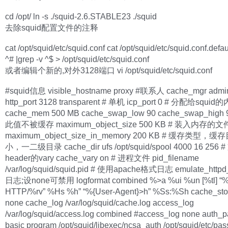
cd /opt/ ln -s ./squid-2.6.STABLE23 ./squid
去除squid配置文件的注释
cat /opt/squid/etc/squid.conf cat /opt/squid/etc/squid.conf.defau
^# |grep -v ^$ > /opt/squid/etc/squid.conf
或者编辑个新的,对外3128端口 vi /opt/squid/etc/squid.conf
#squid信息 visible_hostname proxy #联系人 cache_mgr admini
http_port 3128 transparent # 单机 icp_port 0 # 分配给squid
cache_mem 500 MB cache_swap_low 90 cache_swap_high
此值不被缓存 maximum_object_size 500 KB # 装入内存
maximum_object_size_in_memory 200 KB # 缓存类型，
小，一二级目录 cache_dir ufs /opt/squid/spool 4000 16 256 
header的vary cache_vary on # 进程文件 pid_filename
/var/log/squid/squid.pid # 使用apache格式日志 emulate_httpd_
日志;设none可禁用 logformat combined %>a %ui %un [%tl] “
HTTP/%rv” %Hs %h” “%{User-Agent}>h” %Ss:%Sh cache_sto
none cache_log /var/log/squid/cache.log access_log
/var/log/squid/access.log combined #access_log none auth_
basic program /opt/squid/libexec/ncsa_auth /opt/squid/etc/pa