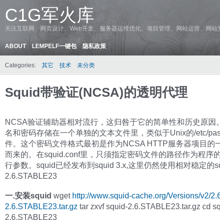
C1G军火库
关注互联网、网页设计、Web开发、服务器运维优化、项目管理、网站运营、网站
ABOUT
LEMPELF一键包
隐私政策
Categories:
其它
技术
未分类
Squid带验证(NCSA)的透明代理
NCSA验证辅助器相对流行，这归咎于它的简单性和历史原因
名和密码存储在一个单独的文本文件里，类似于Unix的/etc/pas
件。这个密码文件格式最初是作为NCSA HTTP服务器项目的
而来的。在squid.conf里，只须指定密码文件的路径作为程序
行参数。squid已经发布到squid 3.x,这里仍然使用相对稳定的squ
2.6.STABLE23
一.安装squid
wget
http://www.squid-cache.org/Versions/v2/2.
2.6.STABLE23.tar.gz
tar zxvf squid-2.6.STABLE23.tar.gz cd sq
2.6.STABLE23