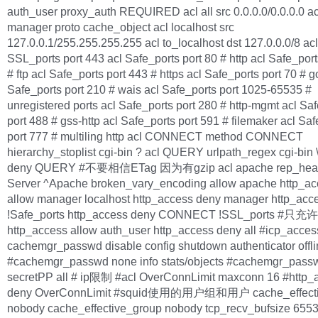
auth_user proxy_auth REQUIRED acl all src 0.0.0.0/0.0.0.0 ac
manager proto cache_object acl localhost src
127.0.0.1/255.255.255.255 acl to_localhost dst 127.0.0.0/8 acl
SSL_ports port 443 acl Safe_ports port 80 # http acl Safe_port
# ftp acl Safe_ports port 443 # https acl Safe_ports port 70 # 
Safe_ports port 210 # wais acl Safe_ports port 1025-65535 #
unregistered ports acl Safe_ports port 280 # http-mgmt acl Sa
port 488 # gss-http acl Safe_ports port 591 # filemaker acl Sa
port 777 # multiling http acl CONNECT method CONNECT
hierarchy_stoplist cgi-bin ? acl QUERY urlpath_regex cgi-bin 
deny QUERY #不要相信ETag 因为有gzip acl apache rep_hea
Server ^Apache broken_vary_encoding allow apache http_ac
allow manager localhost http_access deny manager http_acc
!Safe_ports http_access deny CONNECT !SSL_ports 
http_access allow auth_user http_access deny all #icp_access
cachemgr_passwd disable config shutdown authenticator offl
#cachemgr_passwd none info stats/objects #cachemgr_pass
secretPP all # ip限制 #acl OverConnLimit maxconn 16 #http_
deny OverConnLimit #squid使用的用户组和用户 cache_effecti
nobody cache_effective_group nobody tcp_recv_bufsize 6553