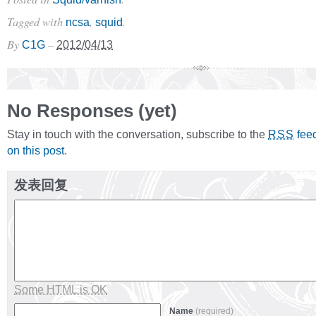
Tagged with
,
.
ncsa
squid
By
–
C1G
2012/04/13
No Responses (yet)
Stay in touch with the conversation, subscribe to the
fee
RSS
on this post
.
发表回复
Some HTML is OK
Name
(required)