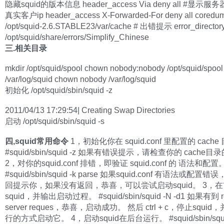
隐藏squid的版本信息 header_access Via deny all #显示服
真实客户ip header_access X-Forwarded-For deny all coredum
/opt/squid-2.6.STABLE23/var/cache # 出错提示 error_director
/opt/squid/share/errors/Simplify_Chinese
三.相关目录
mkdir /opt/squid/spool chown nobody:nobody /opt/squid/spool
/var/log/squid chown nobody /var/log/squid
初始化 /opt/squid/sbin/squid -z
2011/04/13 17:29:54| Creating Swap Directories
启动 /opt/squid/sbin/squid -s
四,squid常用命令
1，初始化你在 squid.conf 里配置的 cache
#squid/sbin/squid -z 如果有错误提示，请检查你的 cache
2，对你的squid.conf 排错，即验证 squid.conf 的 语法和配置
#squid/sbin/squid -k parse 如果squid.conf 有语法或配
回提示你，如果没有返回，恭喜，可以尝试启动squid。 3，
squid，并输出启动过程。 #squid/sbin/squid -N -d1 如果有到 re
server reques，恭喜，启动成功。 然后 ctrl + c，停止squi
行的方式启动它。 4，启动squid在后台运行。 #squid/sbin/squi