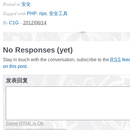
Posted in
.
安全
Tagged with
,
,
.
PHP
rips
安全工具
By
–
C1G
2012/06/14
No Responses (yet)
Stay in touch with the conversation, subscribe to the
fee
RSS
on this post
.
发表回复
Some HTML is OK