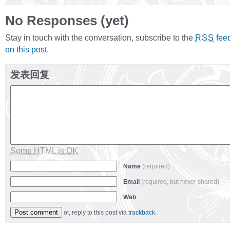
No Responses (yet)
Stay in touch with the conversation, subscribe to the
fee
RSS
on this post
.
发表回复
Some HTML is OK
Name
(required)
Email
(required, but never shared)
Web
or, reply to this post via
trackback
.
Alternative: