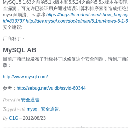
MySQL 5.1.63之前的5.1.x版本和5.5.24之前的5.5.x版本在
全漏洞，可允许已验证用户通过错误计算和排序索引造成拒绝
mysqld崩溃。 <
参考
https://bugzilla.redhat.com/show_bug.cg
id=833737
http://dev.mysql.com/doc/refman/5.1/en/news-5-1-6
安全建议:
厂商补丁：
MySQL AB
目前厂商已经发布了升级补丁以修复这个安全问题，请到厂商
载：
http://www.mysql.com/
参考：
http://sebug.net/vuldb/ssvid-60344
Posted in
.
安全通告
Tagged with
,
.
mysql
安全通告
By
–
C1G
2012/08/23