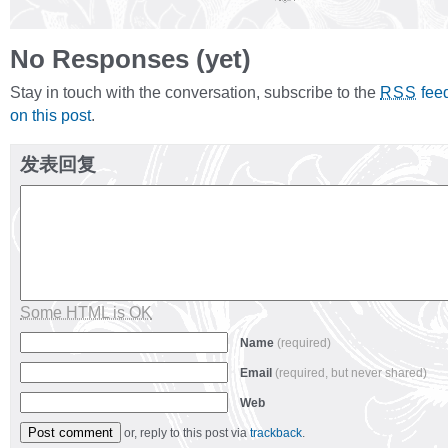
No Responses (yet)
Stay in touch with the conversation, subscribe to the
fee
RSS
on this post
.
发表回复
Some HTML is OK
Name
(required)
Email
(required, but never shared)
Web
or, reply to this post via
trackback
.