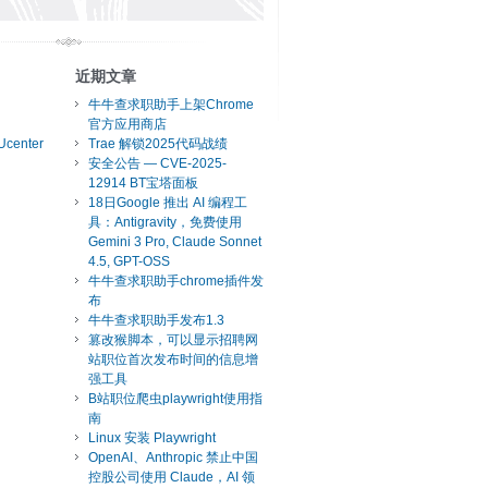
近期文章
牛牛查求职助手上架Chrome
官方应用商店
Ucenter
Trae 解锁2025代码战绩
安全公告 — CVE-2025-
12914 BT宝塔面板
18日Google 推出 AI 编程工
具：Antigravity，免费使用
Gemini 3 Pro, Claude Sonnet
4.5, GPT-OSS
牛牛查求职助手chrome插件发
布
牛牛查求职助手发布1.3
篡改猴脚本，可以显示招聘网
站职位首次发布时间的信息增
强工具
B站职位爬虫playwright使用指
南
Linux 安装 Playwright
OpenAI、Anthropic 禁止中国
控股公司使用 Claude，AI 领