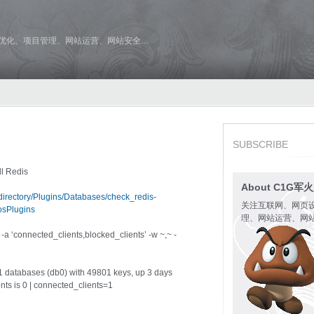
维优化、项目管理、网站运营、网站安全…
SUBSCRIBE
l Redis
About C1G军
/directory/Plugins/Databases/check_redis-
关注互联网、网页
iosPlugins
理、网站运营、网
a ‘connected_clients,blocked_clients’ -w ~,~ -
 databases (db0) with 49801 keys, up 3 days
nts is 0 | connected_clients=1