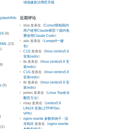
域地缘政治博弈升级
近期评论
ogstash/Kibana
slva
发表在《
Cursor限制国内
用户使用Claude模型？国内免
SS
(9)
费使用Claude Code
》
adu
发表在《
Lempelf一键
/XML
(23)
包
》
)
C1G
发表在《
linux centos5.8
安装redis
》
ttx
发表在《
linux centos5.8 安
9)
装redis
》
C1G
发表在《
linux centos5.8
安装redis
》
ttx
发表在《
linux centos5.8 安
s
(5)
装redis
》
james
发表在《
Linux Top命令
翻页方法
》
rolay
发表在《
centos5.8
LINUX 安装L2TP/IPSec
VPN
》
)
nginx rewrite 参数和例子 - 涢
岸风吟
发表在《
nginx rewrite
(1)