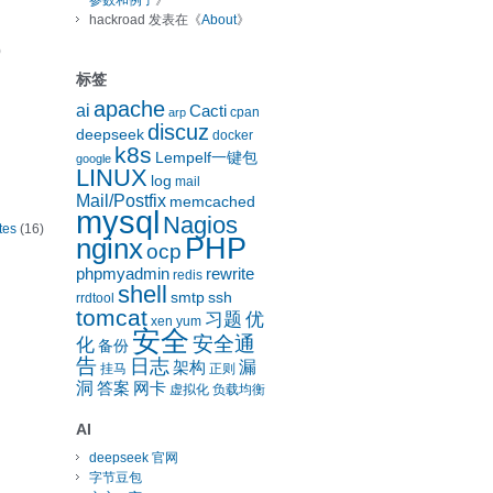
参数和例子
》
hackroad
发表在《
About
》
)
标签
apache
ai
Cacti
cpan
arp
discuz
deepseek
docker
k8s
Lempelf一键包
google
LINUX
log
mail
Mail/Postfix
memcached
mysql
Nagios
tes
(16)
nginx
PHP
ocp
phpmyadmin
rewrite
redis
shell
smtp
ssh
rrdtool
tomcat
习题
优
xen
yum
安全
安全通
化
备份
告
日志
漏
架构
挂马
正则
洞
答案
网卡
虚拟化
负载均衡
AI
deepseek 官网
字节豆包