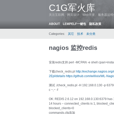
C1G军火库
关注互联网、网页设计、Web开发、服务器运
ABOUT
LEMPELF一键包
隐私政策
Categories:
其它
技术
未分类
nagios 监控redis
安装redis支持 perl -MCPAN -e shell cpan>instal
下载check_redis.pl
http://exchange.nagios.org
2Epl/details
https://github.com/willixix/WL-Nag
测试 ./check_redis.pl -H 192.168.0.130 -p 6379 -
c ~,~ -f
OK: REDIS 2.6.12 on 192.168.0.130:6379 has 1
14 hours – connected_clients is 1, blocked_clie
blocked_clients=0
commands.cfg添加