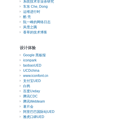
系统技术非业余研究
车东 Che, Dong
运维进行时
酷 壳
阮一峰的网络日志
风雪之隅
香草的技术博客
设计体验
Google 黑板报
iconpark
taobaoUED
UCDchina
www.iconfont.cn
支付宝UED
白鸦
百度Uxday
腾讯CDC
腾讯Webteam
著片会
阿里巴巴国际站UED
雅虎口碑UED