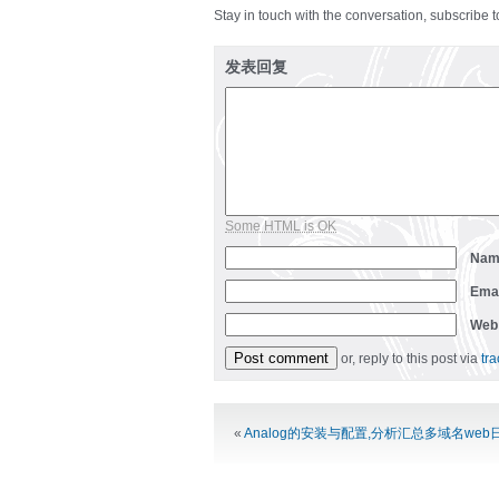
Stay in touch with the conversation, subscribe 
发表回复
Some HTML is OK
Na
Ema
Web
or, reply to this post via
tr
Alternative:
«
Analog的安装与配置,分析汇总多域名web