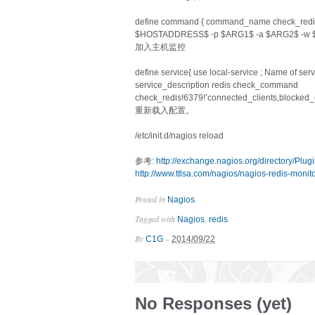
define command { command_name check_redi
$HOSTADDRESS$ -p $ARG1$ -a $ARG2$ -w $A
加入主机监控
define service{ use local-service ; Name of se
service_description redis check_command
check_redis!6379!’connected_clients,blocked_cl
重新载入配置。
/etc/init.d/nagios reload
参考:
http://exchange.nagios.org/directory/Plu
http://www.ttlsa.com/nagios/nagios-redis-monito
Posted in
.
Nagios
Tagged with
,
.
Nagios
redis
By
–
C1G
2014/09/22
No Responses (yet)