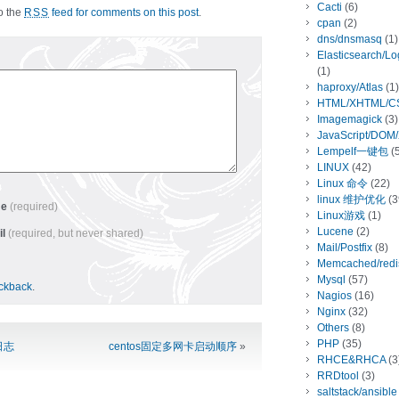
Cacti
(6)
to the
feed for comments on this post
.
RSS
cpan
(2)
dns/dnsmasq
(1)
Elasticsearch/L
(1)
haproxy/Atlas
(1)
HTML/XHTML/C
Imagemagick
(3)
JavaScript/DOM
Lempelf一键包
(5
LINUX
(42)
Linux 命令
(22)
linux 维护优化
(3
me
(required)
Linux游戏
(1)
Lucene
(2)
il
(required, but never shared)
Mail/Postfix
(8)
Memcached/redi
Mysql
(57)
ackback
.
Nagios
(16)
Nginx
(32)
Others
(8)
PHP
(35)
日志
centos固定多网卡启动顺序
»
RHCE&RHCA
(3
RRDtool
(3)
saltstack/ansible