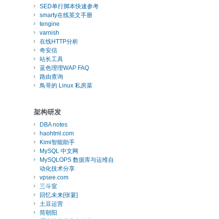
SED单行脚本快速参考
smarty在线英文手册
tengine
varnish
在线HTTP分析
奇安信
站长工具
蓝色理理WAP FAQ
路由查询
鳥哥的 Linux 私房菜
架构研发
DBA notes
haohtml.com
Kimi智能助手
MySQL 中文网
MySQLOPS 数据库与运维自
动化技术分享
vpsee.com
三斗室
回忆未来[张宴]
土豆运营
简朝阳