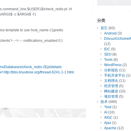
s command_line $USER1$/check_redis.pl -H
RG3$ -c $ARG4$ -f }
分类
其它
(83)
rvice template to use host_name c1gredis
Android
(3)
Discuz/Uchome/
ients’!~,~!~,~ notifications_enabled 0 }
(12)
IDC
(5)
SEO
(8)
Tools
(6)
WordPress
(2)
gins/Databases/check_redis-2Epl/details
分析报告
(11)
r/
http://bbs.linuxtone.org/thread-6241-1-1.html
手机开发平台
(1)
文档理论
(11)
经济管理
(5)
网站建设
(10)
项目管理
(5)
技术
(489)
*bsd
(1)
AI
(10)
AIGC
(1)
Ajax
(1)
Apache
(12)