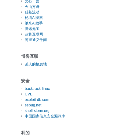
文心一言
火山方舟
硅基流动
秘塔AI搜索
纳米AI助手
腾讯元宝
超算互联网
阿里通义千问
博客互联
某人的栖息地
安全
backtrack-linux
CVE
exploit-db.com
sebug.net
shell-storm.org
中国国家信息安全漏洞库
我的