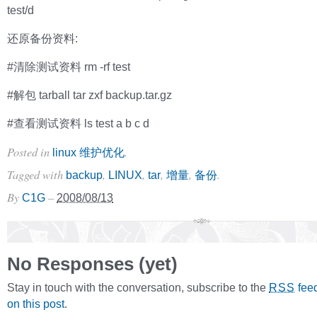
test/d
还原备份资料:
#清除测试资料 rm -rf test
#解包 tarball tar zxf backup.tar.gz
#查看测试资料 ls test a b c d
Posted in
.
linux 维护优化
Tagged with
,
,
,
,
.
backup
LINUX
tar
增量
备份
By
–
C1G
2008/08/13
No Responses (yet)
Stay in touch with the conversation, subscribe to the
fee
RSS
on this post
.