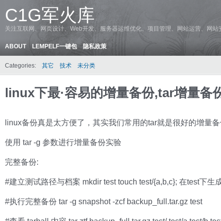
C1G军火库
关注互联网、网页设计、Web开发、服务器运维优化、项目管理、网站运营、网站
ABOUT
LEMPELF一键包
隐私政策
Categories:
其它
技术
未分类
linux下最·容易的增量备份,tar增量备
linux备份真是太方便了，其实我们常用的tar就是很好的增量
使用 tar -g 参数进行增量备份实验
完整备份:
#建立测试路径与档案 mkdir test touch test/{a,b,c}; 在tes
#执行完整备份 tar -g snapshot -zcf backup_full.tar.gz test