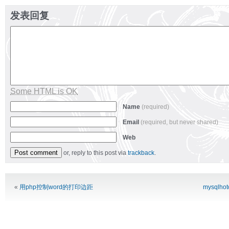
发表回复
Some HTML is OK
Name
(required)
Email
(required, but never shared)
Web
or, reply to this post via
trackback
.
Alternative:
«
用php控制word的打印边距
mysqlh