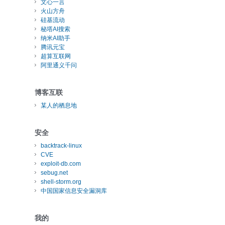
文心一言
火山方舟
硅基流动
秘塔AI搜索
纳米AI助手
腾讯元宝
超算互联网
阿里通义千问
博客互联
某人的栖息地
安全
backtrack-linux
CVE
exploit-db.com
sebug.net
shell-storm.org
中国国家信息安全漏洞库
我的