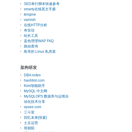
SED单行脚本快速参考
smarty在线英文手册
tengine
varnish
在线HTTP分析
奇安信
站长工具
蓝色理理WAP FAQ
路由查询
鳥哥的 Linux 私房菜
架构研发
DBA notes
haohtml.com
Kimi智能助手
MySQL 中文网
MySQLOPS 数据库与运维自
动化技术分享
vpsee.com
三斗室
回忆未来[张宴]
土豆运营
简朝阳