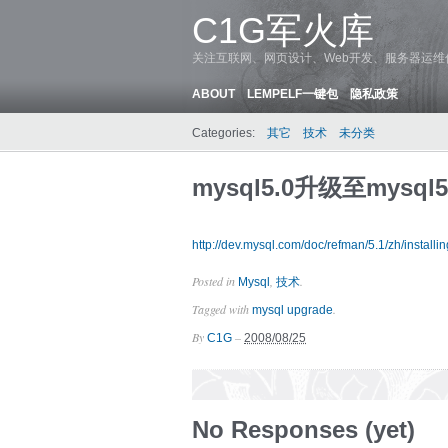
C1G军火库
关注互联网、网页设计、Web开发、服务器运
ABOUT
LEMPELF一键包
隐私政策
Categories:
其它
技术
未分类
mysql5.0升级至mysql5
http://dev.mysql.com/doc/refman/5.1/zh/install
Posted in
,
.
Mysql
技术
Tagged with
.
mysql upgrade
By
–
C1G
2008/08/25
No Responses (yet)