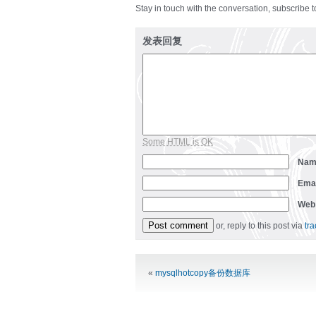
Stay in touch with the conversation, subscribe 
发表回复
Some HTML is OK
Na
Ema
Web
or, reply to this post via
tr
Alternative:
«
mysqlhotcopy备份数据库