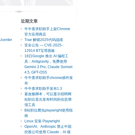
近期文章
牛牛查求职助手上架Chrome
官方应用商店
Ucenter
Trae 解锁2025代码战绩
安全公告 — CVE-2025-
12914 BT宝塔面板
18日Google 推出 AI 编程工
具：Antigravity，免费使用
Gemini 3 Pro, Claude Sonnet
4.5, GPT-OSS
牛牛查求职助手chrome插件发
布
牛牛查求职助手发布1.3
篡改猴脚本，可以显示招聘网
站职位首次发布时间的信息增
强工具
B站职位爬虫playwright使用指
南
Linux 安装 Playwright
OpenAI、Anthropic 禁止中国
控股公司使用 Claude，AI 领