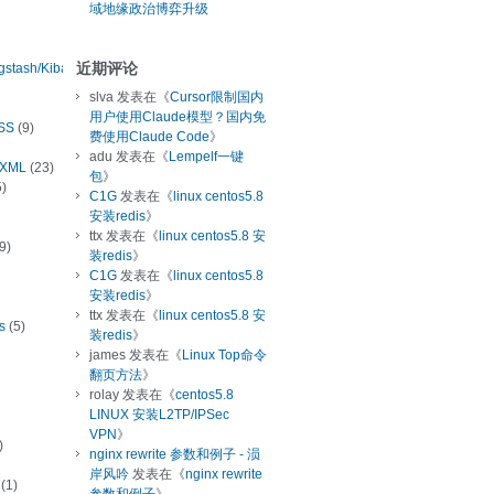
域地缘政治博弈升级
近期评论
ogstash/Kibana
slva
发表在《
Cursor限制国内
用户使用Claude模型？国内免
SS
(9)
费使用Claude Code
》
adu
发表在《
Lempelf一键
/XML
(23)
包
》
)
C1G
发表在《
linux centos5.8
安装redis
》
ttx
发表在《
linux centos5.8 安
9)
装redis
》
C1G
发表在《
linux centos5.8
安装redis
》
ttx
发表在《
linux centos5.8 安
s
(5)
装redis
》
james
发表在《
Linux Top命令
翻页方法
》
rolay
发表在《
centos5.8
LINUX 安装L2TP/IPSec
VPN
》
)
nginx rewrite 参数和例子 - 涢
岸风吟
发表在《
nginx rewrite
(1)