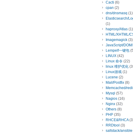
Cacti
(6)
cpan
(2)
dns/dnsmasq
(1)
Elasticsearch/L
(1)
haproxy/Atlas
(1)
HTML/XHTML/C
Imagemagick
(3)
JavaScript/DOM
Lempelf一键包
(5
LINUX
(42)
Linux 命令
(22)
linux 维护优化
(3
Linux游戏
(1)
Lucene
(2)
Mail/Postfix
(8)
Memcached/redi
Mysql
(57)
Nagios
(16)
Nginx
(32)
Others
(8)
PHP
(35)
RHCE&RHCA
(3
RRDtool
(3)
saltstack/ansible