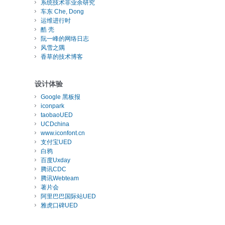
系统技术非业余研究
车东 Che, Dong
运维进行时
酷 壳
阮一峰的网络日志
风雪之隅
香草的技术博客
设计体验
Google 黑板报
iconpark
taobaoUED
UCDchina
www.iconfont.cn
支付宝UED
白鸦
百度Uxday
腾讯CDC
腾讯Webteam
著片会
阿里巴巴国际站UED
雅虎口碑UED