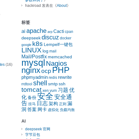
参数和例子
》
hackroad
发表在《
About
》
)
标签
apache
ai
Cacti
cpan
arp
discuz
deepseek
docker
k8s
Lempelf一键包
google
LINUX
log
mail
Mail/Postfix
memcached
mysql
Nagios
tes
(16)
nginx
PHP
ocp
phpmyadmin
rewrite
redis
shell
smtp
ssh
rrdtool
tomcat
习题
优
xen
yum
安全
安全通
化
备份
告
日志
漏
架构
挂马
正则
洞
答案
网卡
虚拟化
负载均衡
AI
deepseek 官网
字节豆包