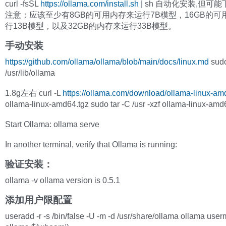
curl -fsSL
https://ollama.com/install.sh
| sh 自动化安装,但可
注意：应该至少有8GB的可用内存来运行7B模型，16GB的可
行13B模型，以及32GB的内存来运行33B模型。
手动安装
https://github.com/ollama/ollama/blob/main/docs/linux.md
sudo
/usr/lib/ollama
1.8g左右 curl -L
https://ollama.com/download/ollama-linux-am
ollama-linux-amd64.tgz sudo tar -C /usr -xzf ollama-linux-amd
Start Ollama: ollama serve
In another terminal, verify that Ollama is running:
验证安装：
ollama -v ollama version is 0.5.1
添加用户限配置
useradd -r -s /bin/false -U -m -d /usr/share/ollama ollama use