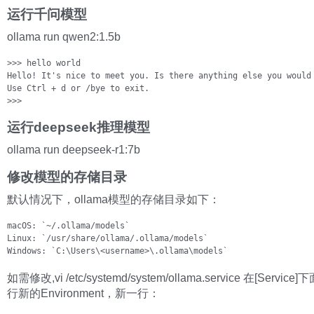
运行千问模型
ollama run qwen2:1.5b
>>> hello world

Hello! It's nice to meet you. Is there anything else you would 
Use Ctrl + d or /bye to exit.

>>>
运行deepseek推理模型
ollama run deepseek-r1:7b
修改模型的存储目录
默认情况下，ollama模型的存储目录如下：
macOS: `~/.ollama/models` 

Linux: `/usr/share/ollama/.ollama/models`  

Windows: `C:\Users\<username>\.ollama\models`
如需修改,vi /etc/systemd/system/ollama.service 在[Servic
行新的Environment，新一行：