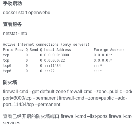
手动启动
docker start openwebui
查看服务
netstat -lntp
Active Internet connections (only servers)

Proto Recv-Q Send-Q Local Address           Foreign Address    
tcp        0      0 0.0.0.0:3000            0.0.0.0:*          
tcp        0      0 0.0.0.0:22              0.0.0.0:*          
tcp6       0      0 :::11434                :::*               
tcp6       0      0 :::22                   :::*              
防火墙
firewall-cmd –get-default-zone firewall-cmd –zone=public –ad
port=3000/tcp –permanent firewall-cmd –zone=public –add-
port=11434/tcp –permanent
查看已经开启的防火墙端口 firewall-cmd –list-ports firewall-cmd
services