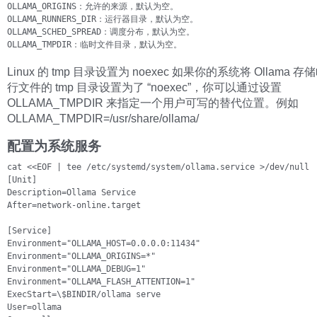
OLLAMA_ORIGINS：允许的来源，默认为空。

OLLAMA_RUNNERS_DIR：运行器目录，默认为空。

OLLAMA_SCHED_SPREAD：调度分布，默认为空。

OLLAMA_TMPDIR：临时文件目录，默认为空。
Linux 的 tmp 目录设置为 noexec 如果你的系统将 Ollama 
行文件的 tmp 目录设置为了 “noexec”，你可以通过设置
OLLAMA_TMPDIR 来指定一个用户可写的替代位置。例如
OLLAMA_TMPDIR=/usr/share/ollama/
配置为系统服务
cat <<EOF | tee /etc/systemd/system/ollama.service >/dev/null

[Unit]

Description=Ollama Service

After=network-online.target

[Service]

Environment="OLLAMA_HOST=0.0.0.0:11434"

Environment="OLLAMA_ORIGINS=*"

Environment="OLLAMA_DEBUG=1"

Environment="OLLAMA_FLASH_ATTENTION=1"

ExecStart=\$BINDIR/ollama serve

User=ollama
