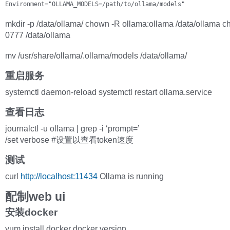
Environment="OLLAMA_MODELS=/path/to/ollama/models" 
mkdir -p /data/ollama/ chown -R ollama:ollama /data/ollama 
0777 /data/ollama
mv /usr/share/ollama/.ollama/models /data/ollama/
重启服务
systemctl daemon-reload systemctl restart ollama.service
查看日志
journalctl -u ollama | grep -i ‘prompt=’
/set verbose #设置以查看token速度
测试
curl
http://localhost:11434
Ollama is running
配制web ui
安装docker
yum install docker docker version