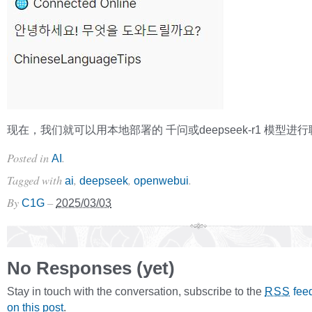
现在，我们就可以用本地部署的 千问或deepseek-r1 模型进
Posted in
.
AI
Tagged with
,
,
.
ai
deepseek
openwebui
By
–
C1G
2025/03/03
No Responses (yet)
Stay in touch with the conversation, subscribe to the
fee
RSS
on this post
.