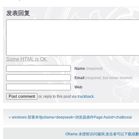
发表回复
Some HTML is OK
Name
(required)
Email
(required, but never shared)
Web
or, reply to this post via
trackback
.
Alternative:
«
windows 部署本地ollama+deepseek+浏览器插件Page Assist+chatboxai
Ollama 未授权访问漏洞,攻击者可以下载