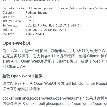
Emulate Docker CLI using podman. Create /etc/containers/nodocke
Client:       Podman Engine

Version:      5.2.2

API Version:  5.2.2

Go Version:   go1.22.7 (Red Hat 1.22.7-2.el9_5)

Built:        Tue Nov 12 20:34:59 2024

OS/Arch:      linux/amd64
Open-WebUI
Open WebUI是一个可扩展、功能丰富、用户友好的自托管 We
在完全离线操作。它支持各种LLM运行程序，包括 Ollama 和 Op
容的 API。Open WebUI 适配了 Ollama 接口，提供了 web
问 Ollama API。
拉取 Open WebUI 镜像
通过以下命令，从 Open WebUI 官方 GitHub Container Regist
(GHCR) 仓库拉取镜像
docker pull ghcr.io/open-webui/open-webui:main 如果
内镜像再改名 docker pull ghcr.nju.edu.cn/open-webui/open-w