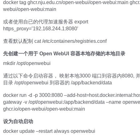
docker tag ghcr.nju.edu.cn/open-webui/open-webui:main ghcr.
webui/open-webui:main
或者使用自已的代理加速服务器 export
https_proxy=’192.168.244.1:8080′
查看默认配制 cat /etc/containers/registries.conf
先创建一个用于 Open WebUI 容器本地存储的本地目录
mkdir /opt/openwebui
通过以下命令启动容器， 映射本地3000 端口到容器内8080, 
目录 /opt/openwebui 到容器的 /app/backend/data
docker run -d -p 3000:8080 –add-host=host.docker.internal:hos
gateway -v /opt/openwebui:/app/backend/data –name openwe
ghcr.io/open-webui/open-webui:main
设为自动启动
docker update –restart always openwebui