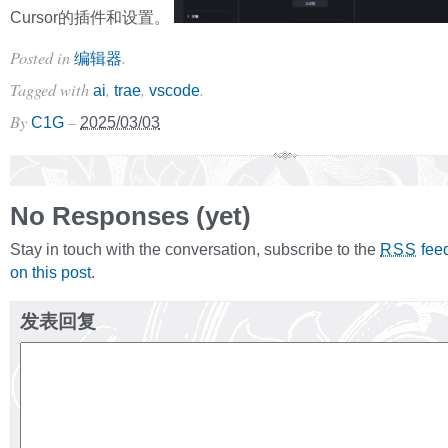
Cursor的插件和设置。
Posted in
.
编辑器
Tagged with
,
,
.
ai
trae
vscode
By
–
C1G
2025/03/03
No Responses (yet)
Stay in touch with the conversation, subscribe to the
fee
RSS
on this post
.
发表回复