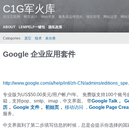
C1G军火库
关注互联网、网页设计、Web开发、服务器运维优化、项目管理、网站运营、网站
ABOUT
LEMPELF一键包
隐私政策
Categories:
其它
技术
未分类
Google 企业应用套件
http://www.google.com/a/help/intl/zh-CN/admins/editions_spe
专业版为US$50.00
美元/用户帐户/年。 免费版支持100个账号
箱，支持pop、smtp、imap，中文界面。 带
Google Talk
，
G
历
，
Google 文件
，
初始页
，
移动访问
，
Google Page Crea
服务。
中文界面到了第二步填写信息的时候，总是会提示你选择的国