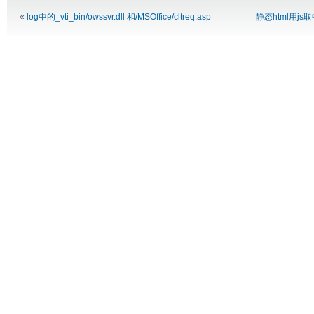
«
log中的_vti_bin/owssvr.dll 和/MSOffice/cltreq.asp
静态html用j