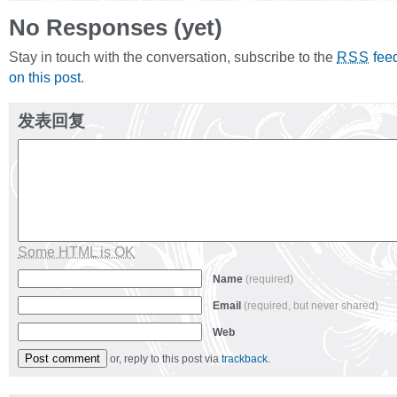
No Responses (yet)
Stay in touch with the conversation, subscribe to the
fee
RSS
on this post
.
发表回复
Some HTML is OK
Name
(required)
Email
(required, but never shared)
Web
or, reply to this post via
trackback
.
Alternative: