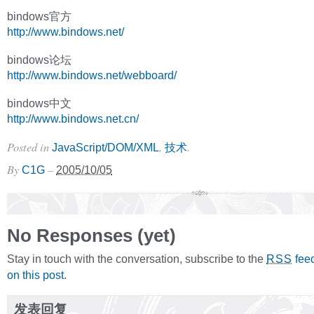
bindows官方
http://www.bindows.net/
bindows论坛
http://www.bindows.net/webboard/
bindows中文
http://www.bindows.net.cn/
Posted in
,
.
JavaScript/DOM/XML
技术
By
–
C1G
2005/10/05
No Responses (yet)
Stay in touch with the conversation, subscribe to the
fee
RSS
on this post
.
发表回复