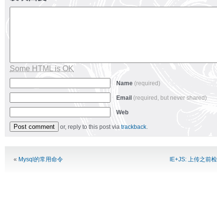
Some HTML is OK
Name
(required)
Email
(required, but never shared)
Web
or, reply to this post via
trackback
.
Alternative:
«
Mysql的常用命令
IE+JS: 上传之