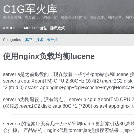
C1G军火库
关注互联网、网页设计、Web开发、服务器运维优化、项目管理、网站运营、网站
ABOUT
LEMPELF一键包
隐私政策
Categories:
其它
技术
未分类
使用nginx负载均衡lucene
server a是之前退役的，现存放着一些小些php站点和lucene 
server a cpu: Xeon(TM) CPU 2.80GHz (双核
2) mem:1G
2 disk
*2 (raid 0) os:as4 app:nginx+php+fcgi+xcache+mysql+tomcat+
server b为刚退役，没有站点。 server b cpu: Xeon(TM) CPU 2
(双核
2) mem:1G
2 disk: sata 80G *1 (7200) os:as4 app:nginx+
server a 的搜索每天有几十万PV,平均load 5,更新索引达30,高峰
会挂掉。 产品结构：nginx代理tomcat,jsp提供搜索结果，jsp+