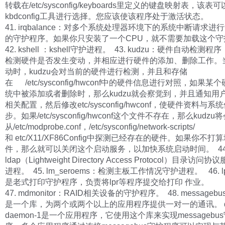
转载在/etc/sysconfig/keyboards里定义的键盘映射表，该表
kbdconfig工具进行选择。您应该使该程序处于激活状态。
41. irqbalance：对多个系统处理器环境下的系统中断请求进
的守护程序。如果你只安装了一个CPU，就不需要加载这个
42. kshell ：kshell守护进程。 43. kudzu：硬件自动检测
检测硬件是否发生变动，并相应进行硬件的添加、删除工作。
动时，kudzu会对当前的硬件进行检测，并且和存储
在 /etc/sysconfig/hwconf中的硬件信息进行对照，如果某
统中被添加或者删除时，那么kudzu就会察觉到，并且通知用
相关配置，然后修改etc/sysconfig/hwconf，使硬件资料与系
步。如果/etc/sysconfig/hwconf这个文件不存在，那么kudzu
从/etc/modprobe.conf，/etc/sysconfig/network-scripts/
和 etc/X11/XF86Config中探测已经存在的硬件。如果你不
件，那么就可以关闭这个启动服务，以加快系统启动时间。 44. 
ldap（Lightweight Directory Access Protocol）目录访
进程。 45. lm_seroems：检测主板工作情况守护进程。 46. lp
是老式打印守护程序，负责将lpr等程序提交给打印 作业。
47. mdmonitor：RAID相关设备的守护程序。 48. messagebu
是一个库，为两个或两个以上的应用程序提供一对一的通讯。 db
daemon-1是一个应用程序，它使用这个库来实现messagebu