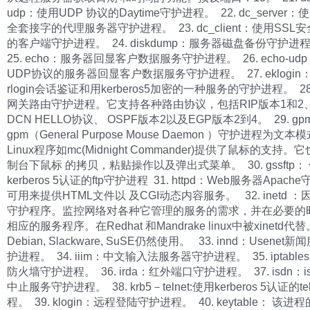
udp：使用UDP 协议的Daytime守护进程。 22. dc_server：
全套接字的代理服务器守护进程。 23. dc_client：使用SSL
的客户端守护进程。 24. diskdump：服务器磁盘备份守护进
25. echo：服务器回显客户数据服务守护进程。 26. echo-ud
UDP协议的服务器回显客户数据服务守护进程。 27. eklogin
rlogin会话鉴证和用kerberos5加密的一种服务的守护进程。 28. 
网关路由守护进程。它支持各种路由协议，包括RIP版本1和2
DCN HELLO协议、 OSPF版本2以及EGP版本2到4。 29. gp
gpm（General Purpose Mouse Daemon ）守护进程为文
Linux程序如mc(Midnight Commander)提供了鼠标的支持
制台下鼠标 的拷贝，粘贴操作以及弹出式菜单。 30. gssftp：
kerberos 5认证的ftp守护进程 31. httpd：Web服务器Apac
可用来提供HTML文件以 及CGI动态内容服务。 32. inetd 
守护程序。监控网络对各种它管理的服务的需求，并在必要的
相应的服务程序。在Redhat 和Mandrake linux中被xinetd代替
Debian, Slackware, SuSE仍然使用。 33. innd：Usenet
护进程。 34. iiim：中文输入法服务器守护进程。 35. iptables：i
防火墙守护进程。 36. irda：红外端口守护进程。 37. isdn：i
中止服务守护进程。 38. krb5－telnet:使用kerberos 5认证的t
程。 39. klogin：远程登陆守护进程。 40. keytable： 该