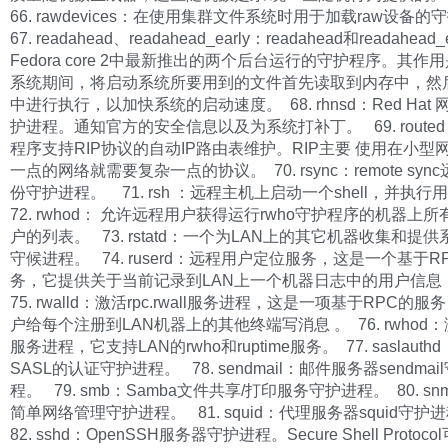
66. rawdevices：在使用集群文件系统时用于加载raw设备
67. readahead、readahead_early：readahead和readahead
Fedora core 2中最新推出的两个后台运行的守护程序。其作
系统期间，将启动系统所要用到的文件首先读取到内存中，然
中进行执行，以加快系统的启动速度。 68. rhnsd：Red Hat
护进程。通知官方的安全信息以及为系统打补丁。 69. routed
程序支持RIP协议的自动IP路由表维护。RIP主要 使用在小型
一点的网络就需要复杂一点的协议。 70. rsync：remote sy
份守护进程。 71. rsh ：远程主机上启动一个shell，并执
72. rwhod： 允许远程用户获得运行rwho守护程序的机器上
户的列表。 73. rstatd：一个为LAN上的其它机器收集和提
守候进程。 74. ruserd：远程用户定位服务，这是一个基于R
务，它提供关于当前记录到LAN上一个机器日志中的用户信
75. rwalld：激活rpc.rwall服务进程，这是一项基于RPC的
户给每个注册到LAN机器上的其他终端写消息 。 76. rwhod：激
服务进程，它支持LAN的rwho和ruptime服务。 77. saslauth
SASL的认证守护进程。 78. sendmail：邮件服务器sendmai
程。 79. smb：Samba文件共享/打印服务守护进程。 80. sn
简单网络管理守护进程。 81. squid：代理服务器squid守护
82. sshd：OpenSSH服务器守护进程。Secure Shell Protoc