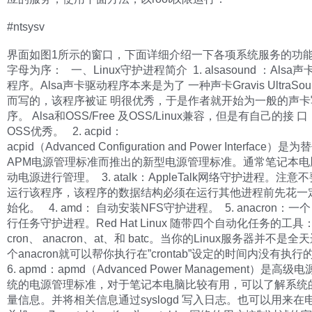
#ntsysv
界面如图1所示的窗口，下面详细介绍一下各项系统服务的功
字母为序： 一、Linux守护进程简介 1. alsasound ：Alsa
程序。Alsa声卡驱动程序本来是为了 一种声卡Gravis UltraSoun
而写的，该程序被证 明很优秀，于是作者就开始为一般的声卡
序。 Alsa和OSS/Free 及OSS/Linux兼容，但是有自己的接
OSS优秀。 2. acpid：
acpid（Advanced Configuration and Power Interface
APM电源管理标准而推出的新型电源管理标准。通常笔记本电
动电源进行管理。 3. atalk：AppleTalk网络守护进程。注意
运行该程序，该程序的数据结构必须在运行其他进程前先花一
始化。 4. amd： 自动安装NFS守护进程。 5. anacron：
行任务守护进程。Red Hat Linux 随带四个自动化任务的工具
cron、 anacron、at、和 batc。当你的Linux服务器并不是
个anacron就可以帮你执行在”crontab”设定的时间内没有执
6. apmd：apmd（Advanced Power Management）是高
统的电源管理标准，对于笔记本电脑比较有用，可以了解系统
量信息。并将相关信息通过syslogd 写入日志。也可以用来在