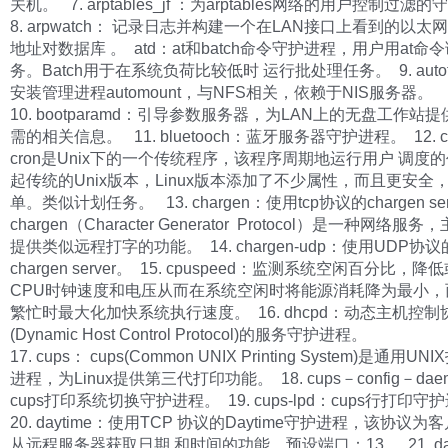
关机。 7. arptables_jf ：为arptables网络的用户控制过
8. arpwatch： 记录日志并构建一个在LAN接口上看到的以太
地址对数据库 。 atd：at和batch命令守护进程，用户用at命
务。Batch用于在系统负荷比较低时 运行批处理任务。 9. auto
安装管理进程automount，与NFS相关，依赖于NIS服务器。
10. bootparamd：引导参数服务器，为LAN上的无盘工作站
需的相关信息。 11. bluetooch：蓝牙服务器守护进程。 12. cr
cron是Unix下的一个传统程序，该程序周期地运行用户 调度
起传统的Unix版本，Linux版本添加了不少属性，而且更安全
单。类似计划任务。 13. chargen：使用tcp协议的chargen ser
chargen（Character Generator Protocol）是一种网络
提供类似远程打字的功能。 14. chargen-udp：使用UDP协议
chargen server。 15. cpuspeed：监测系统空闲百分比，
CPU时钟速度和电压从而在系统空闲时将能源消耗降为最小，
繁忙时最大化加快系统执行速度。 16. dhcpd：动态主机控制
(Dynamic Host Control Protocol)的服务守护进程。
17. cups： cups(Common UNIX Printing System)是通用U
进程，为Linux提供第三代打印功能。 18. cups－config－dae
cups打印系统切换守护进程。 19. cups-lpd：cups行打印
20. daytime：使用TCP 协议的Daytime守护进程，该协议
从远程服务器获取日期 和时间的功能。预设端口：13。 21. dayt