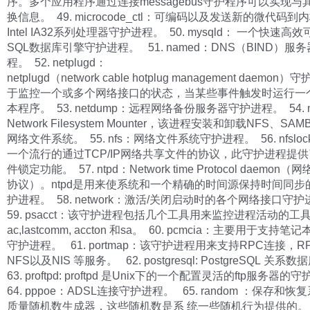
序。多个应用程序通过连接messagebus守护程序可以实现与
换信息。 49. microcode_ctl：可编码以及发送新的微代码
Intel IA32系列处理器守护进程。 50. mysqld： 一个快速
SQL数据库引擎守护进程。 51. named：DNS（BIND）服
程。 52. netplugd：
netplugd（network cable hotplug management daemo
于监控一个或多个网络接口的状态，当某些事件触发时运行一
本程序。 53. netdump：远程网络备份服务器守护进程。 54. ne
Network Filesystem Mounter，该进程安装和卸载NFS、SA
网络文件系统。 55. nfs：网络文件系统守护进程。 56. nfslo
一个流行的通过TCP/IP网络共享文件的协议，此守护进程提供
件锁定功能。 57. ntpd：Network time Protocol daemon
协议）。ntpd是用来使系统和一个精确的时间源保持时间同步
护进程。 58. network：激活/关闭启动时的各个网络接口守
59. psacct：该守护进程包括几个工具用来监控进程活动的工
ac,lastcomm, accton 和sa。 60. pcmcia：主要用于支持
守护进程。 61. portmap：该守护进程用来支持RPC连接，R
NFS以及NIS 等服务。 62. postgresql: PostgreSQL 关
63. proftpd: proftpd 是Unix下的一个配置灵活的ftp服务器
64. pppoe：ADSL连接守护进程。 65. random ：保存和
质量随机数生成器，这些随机数是系 统一些随机行为提供的