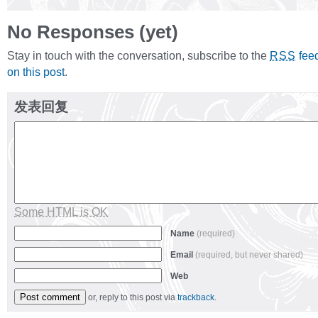
No Responses (yet)
Stay in touch with the conversation, subscribe to the
fee
RSS
on this post
.
发表回复
Some HTML is OK
Name
(required)
Email
(required, but never shared)
Web
or, reply to this post via
trackback
.
Alternative: