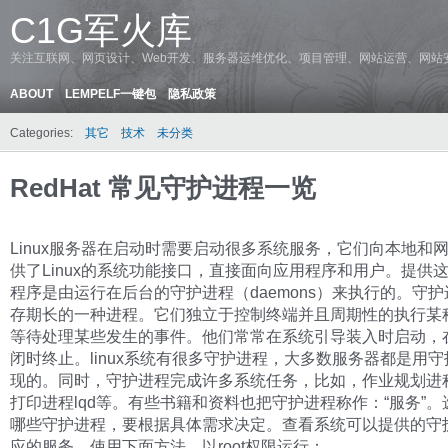
C1G军火库
关注互联网、网页设计、Web开发、服务器运维优化、项目管理、网站运营、网站
ABOUT
LEMPELF一键包
隐私政策
Categories:
其它
技术
未分类
RedHat 常见守护进程一览
Linux服务器在启动时需要启动很多系统服务，它们向本地和
供了Linux的系统功能接口，直接面向应用程序和用户。提供
程序是由运行在后台的守护进程（daemons）来执行的。守
存期长的一种进程。它们独立于控制终端并且周期性的执行某
等待处理某些发生的事件。他们常常在系统引导装入时启动，
闭时终止。linux系统有很多守护进程，大多数服务器都是用
现的。同时，守护进程完成许多系统任务，比如，作业规划进程c
打印进程lqd等。有些书籍和资料也把守护进程称作：“服务”。
哪些守护进程，要根据具体需求决定。查看系统可以提供的守
应的服务，使用下面方法，以root权限运行：