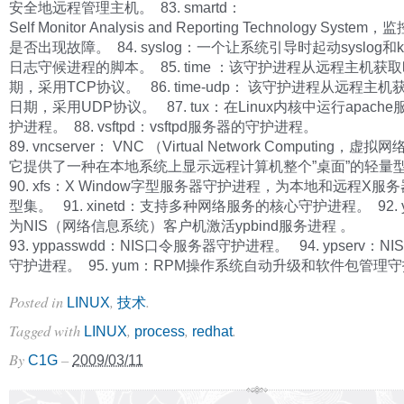
安全地远程管理主机。 83. smartd：
Self Monitor Analysis and Reporting Technology Syst
是否出现故障。 84. syslog：一个让系统引导时起动syslog和k
日志守候进程的脚本。 85. time ：该守护进程从远程主机获
期，采用TCP协议。 86. time-udp： 该守护进程从远程主
日期，采用UDP协议。 87. tux：在Linux内核中运行apach
护进程。 88. vsftpd：vsftpd服务器的守护进程。
89. vncserver： VNC （Virtual Network Computing，
它提供了一种在本地系统上显示远程计算机整个”桌面”的轻量
90. xfs：X Window字型服务器守护进程，为本地和远程X服
型集。 91. xinetd：支持多种网络服务的核心守护进程。 92. y
为NIS（网络信息系统）客户机激活ypbind服务进程 。
93. yppasswdd：NIS口令服务器守护进程。 94. ypserv：N
守护进程。 95. yum：RPM操作系统自动升级和软件包管理
Posted in
,
.
LINUX
技术
Tagged with
,
,
.
LINUX
process
redhat
By
–
C1G
2009/03/11