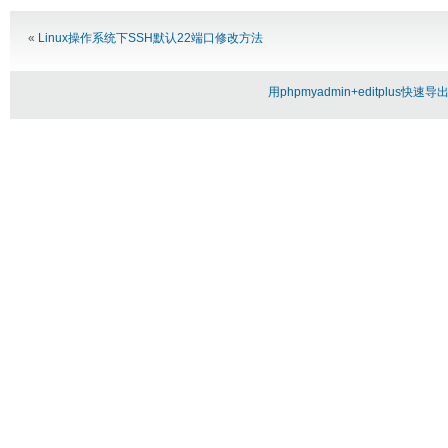
«
Linux操作系统下SSH默认22端口修改方法
用phpmyadmin+editplus快速导