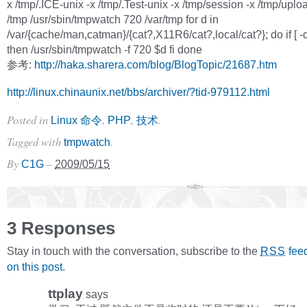
x /tmp/.ICE-unix -x /tmp/.Test-unix -x /tmp/session -x /tmp/upl
/tmp /usr/sbin/tmpwatch 720 /var/tmp for d in
/var/{cache/man,catman}/{cat?,X11R6/cat?,local/cat?}; do if [ -d 
then /usr/sbin/tmpwatch -f 720 $d fi done
参考:
http://haka.sharera.com/blog/BlogTopic/21687.htm
http://linux.chinaunix.net/bbs/archiver/?tid-979112.html
Posted in
,
,
.
Linux 命令
PHP
技术
Tagged with
.
tmpwatch
By
–
C1G
2009/05/15
3 Responses
Stay in touch with the conversation, subscribe to the
fee
RSS
on this post
.
ttplay
says