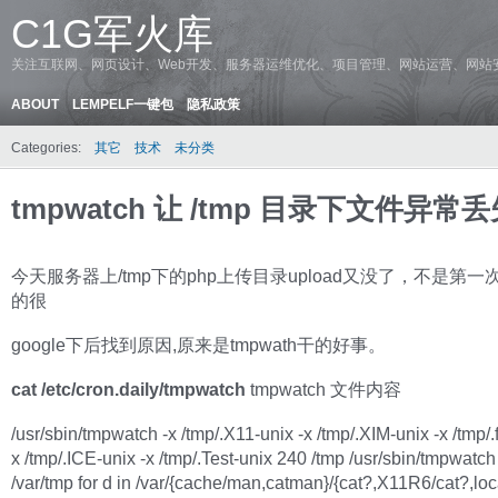
C1G军火库
关注互联网、网页设计、Web开发、服务器运维优化、项目管理、网站运营、网站
ABOUT
LEMPELF一键包
隐私政策
Categories:
其它
技术
未分类
tmpwatch 让 /tmp 目录下文件异常
今天服务器上/tmp下的php上传目录upload又没了，不是第
的很
google下后找到原因,原来是tmpwath干的好事。
cat /etc/cron.daily/tmpwatch
tmpwatch 文件内容
/usr/sbin/tmpwatch -x /tmp/.X11-unix -x /tmp/.XIM-unix -x /tmp/.f
x /tmp/.ICE-unix -x /tmp/.Test-unix 240 /tmp /usr/sbin/tmpwatc
/var/tmp for d in /var/{cache/man,catman}/{cat?,X11R6/cat?,loca