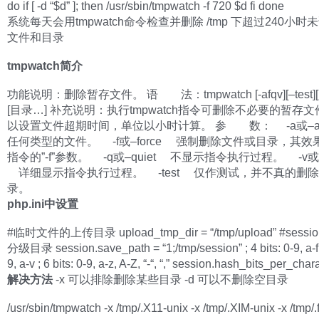
do if [ -d “$d” ]; then /usr/sbin/tmpwatch -f 720 $d fi done
系统每天会用tmpwatch命令检查并删除 /tmp 下超过240小
文件和目录
tmpwatch简介
功能说明：删除暂存文件。 语 法：tmpwatch [-afqv][–test
[目录…] 补充说明：执行tmpwatch指令可删除不必要的暂存
以设置文件超期时间，单位以小时计算。 参 数： -a或–a
任何类型的文件。 -f或–force 强制删除文件或目录，其效
指令的”-f”参数。 -q或–quiet 不显示指令执行过程。 -v或–v
详细显示指令执行过程。 -test 仅作测试，并不真的删
录。
php.ini中设置
#临时文件的上传目录 upload_tmp_dir = “/tmp/upload” #sess
分级目录 session.save_path = “1;/tmp/session” ; 4 bits: 0-9, a-f ;
9, a-v ; 6 bits: 0-9, a-z, A-Z, “-“, “,” session.hash_bits_per_char
解决方法
-x 可以排除删除某些目录 -d 可以不删除空目录
/usr/sbin/tmpwatch -x /tmp/.X11-unix -x /tmp/.XIM-unix -x /tmp/.f