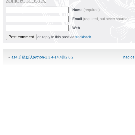
Some HTML is OK
Name
(required)
Email
(required, but never shared)
Web
or, reply to this post via
trackback
.
Alternative:
«
as4 升级默认python-2.3.4-14.4到2.6.2
nagio