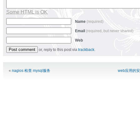
Some HTML is OK
Name
(required)
Email
(required, but never shared)
Web
or, reply to this post via
trackback
.
Alternative:
«
nagios 检查 mysql服务
web应用的