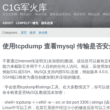
C1G军火库
关注互联网、网页设计、Web开发、服务器运维优化、项目管理、网站运营、网站
ABOUT
LEMPELF一键包
隐私政策
Categories:
其它
技术
未分类
使用tcpdump 查看mysql 传输是否
不要通过Internet传送明文(未加密的)数据。该信息可以被有
能力来截取它并用于个人目的的任何人访问。相反，应使用加
例如SSL或SSH。MySQL支持内部SSL连接，例如版本 4.0.
SSH端口映射为通信创建加密(并压缩)的隧道。
· 学会使用tcpdump和strings工具。在大多数情况下，你可
命令检查是否MySQL数据流未加密：
· shell> tcpdump -l -i eth0 -w – src or dst port 3306 | string
Linux中可以工作，在其它系统中经过小小的修改后应可以工作