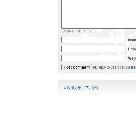
Some HTML is OK
Na
Ema
Web
or, reply to this post via
tr
Alternative:
«
数据之美（下）[转]