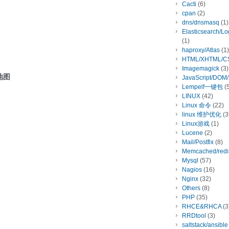
Cacti
(6)
cpan
(2)
dns/dnsmasq
(1)
Elasticsearch/L
(1)
haproxy/Atlas
(1)
HTML/XHTML/C
Imagemagick
(3)
界地图
JavaScript/DOM
Lempelf一键包
(5
LINUX
(42)
Linux 命令
(22)
linux 维护优化
(3
Linux游戏
(1)
Lucene
(2)
Mail/Postfix
(8)
Memcached/redi
Mysql
(57)
Nagios
(16)
Nginx
(32)
Others
(8)
PHP
(35)
RHCE&RHCA
(3
RRDtool
(3)
saltstack/ansible