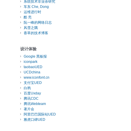
系统技术非业余研究
车东 Che, Dong
运维进行时
酷 壳
阮一峰的网络日志
风雪之隅
香草的技术博客
设计体验
Google 黑板报
iconpark
taobaoUED
UCDchina
www.iconfont.cn
支付宝UED
白鸦
百度Uxday
腾讯CDC
腾讯Webteam
著片会
阿里巴巴国际站UED
雅虎口碑UED