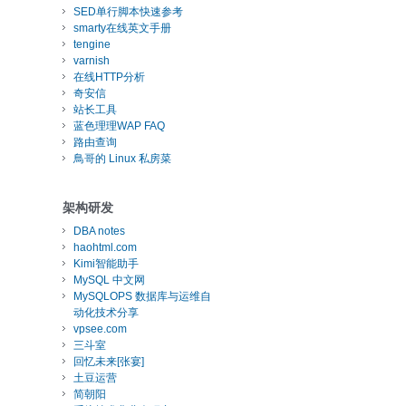
SED单行脚本快速参考
smarty在线英文手册
tengine
varnish
在线HTTP分析
奇安信
站长工具
蓝色理理WAP FAQ
路由查询
鳥哥的 Linux 私房菜
架构研发
DBA notes
haohtml.com
Kimi智能助手
MySQL 中文网
MySQLOPS 数据库与运维自
动化技术分享
vpsee.com
三斗室
回忆未来[张宴]
土豆运营
简朝阳