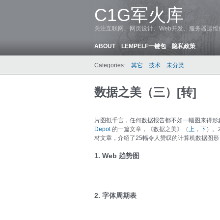
C1G军火库
关注互联网、网页设计、Web开发、服务器运
ABOUT
LEMPELF一键包
隐私政策
Categories:
其它
技术
未分类
数据之美（三）[转]
片图抵千言，任何数据报告都不如一幅图来得形
Depot
的一篇文章，《数据之美》（
上
，
下
）。本
材文章，介绍了25幅令人赞叹的计算机数据图形（In
1. Web 趋势图
2. 字体周期表