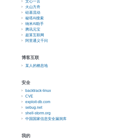
文心一言
火山方舟
硅基流动
秘塔AI搜索
纳米AI助手
腾讯元宝
超算互联网
阿里通义千问
博客互联
某人的栖息地
安全
backtrack-linux
CVE
exploit-db.com
sebug.net
shell-storm.org
中国国家信息安全漏洞库
我的