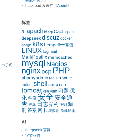
参数和例子
》
hackroad
发表在《
About
》
)
标签
apache
ai
Cacti
cpan
arp
discuz
deepseek
docker
k8s
Lempelf一键包
google
LINUX
log
mail
Mail/Postfix
memcached
mysql
Nagios
tes
(16)
nginx
PHP
ocp
phpmyadmin
rewrite
redis
shell
smtp
ssh
rrdtool
tomcat
习题
优
xen
yum
安全
安全通
化
备份
告
日志
漏
架构
挂马
正则
洞
答案
网卡
虚拟化
负载均衡
AI
deepseek 官网
字节豆包