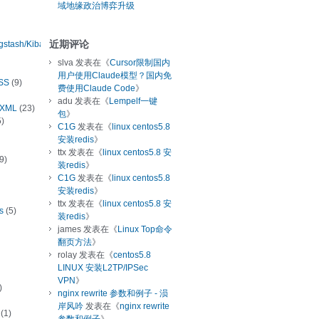
域地缘政治博弈升级
近期评论
ogstash/Kibana
slva
发表在《
Cursor限制国内
用户使用Claude模型？国内免
SS
(9)
费使用Claude Code
》
adu
发表在《
Lempelf一键
/XML
(23)
包
》
)
C1G
发表在《
linux centos5.8
安装redis
》
ttx
发表在《
linux centos5.8 安
9)
装redis
》
C1G
发表在《
linux centos5.8
安装redis
》
ttx
发表在《
linux centos5.8 安
s
(5)
装redis
》
james
发表在《
Linux Top命令
翻页方法
》
rolay
发表在《
centos5.8
LINUX 安装L2TP/IPSec
VPN
》
)
nginx rewrite 参数和例子 - 涢
岸风吟
发表在《
nginx rewrite
(1)