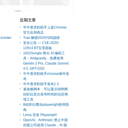
近期文章
牛牛查求职助手上架Chrome
官方应用商店
Ucenter
Trae 解锁2025代码战绩
安全公告 — CVE-2025-
12914 BT宝塔面板
18日Google 推出 AI 编程工
具：Antigravity，免费使用
Gemini 3 Pro, Claude Sonnet
4.5, GPT-OSS
牛牛查求职助手chrome插件发
布
牛牛查求职助手发布1.3
篡改猴脚本，可以显示招聘网
站职位首次发布时间的信息增
强工具
B站职位爬虫playwright使用指
南
Linux 安装 Playwright
OpenAI、Anthropic 禁止中国
控股公司使用 Claude，AI 领