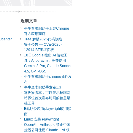
近期文章
牛牛查求职助手上架Chrome
官方应用商店
Ucenter
Trae 解锁2025代码战绩
安全公告 — CVE-2025-
12914 BT宝塔面板
18日Google 推出 AI 编程工
具：Antigravity，免费使用
Gemini 3 Pro, Claude Sonnet
4.5, GPT-OSS
牛牛查求职助手chrome插件发
布
牛牛查求职助手发布1.3
篡改猴脚本，可以显示招聘网
站职位首次发布时间的信息增
强工具
B站职位爬虫playwright使用指
南
Linux 安装 Playwright
OpenAI、Anthropic 禁止中国
控股公司使用 Claude，AI 领