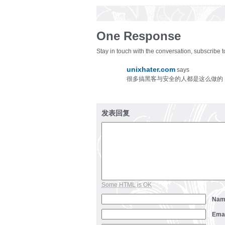
One Response
Stay in touch with the conversation, subscribe 
unixhater.com
says
很多搞黑客与安全的人都是这么做的
发表回复
Some HTML is OK
Na
Ema