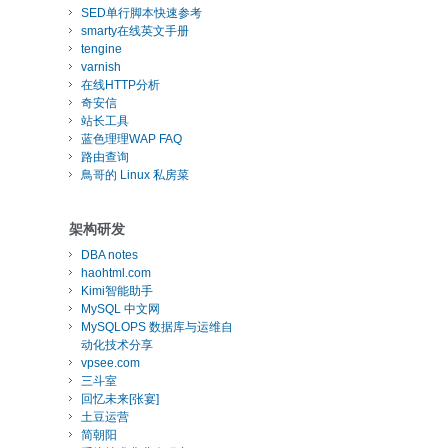
SED单行脚本快速参考
smarty在线英文手册
tengine
varnish
在线HTTP分析
奇安信
站长工具
蓝色理理WAP FAQ
路由查询
鳥哥的 Linux 私房菜
架构研发
DBA notes
haohtml.com
Kimi智能助手
MySQL 中文网
MySQLOPS 数据库与运维自
动化技术分享
vpsee.com
三斗室
回忆未来[张宴]
土豆运营
简朝阳