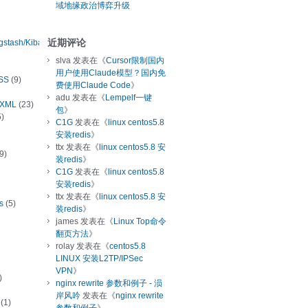
域地缘政治博弈升级
近期评论
ogstash/Kibana
slva
发表在《
Cursor限制国内
用户使用Claude模型？国内免
SS
(9)
费使用Claude Code
》
adu
发表在《
Lempelf一键
/XML
(23)
包
》
)
C1G
发表在《
linux centos5.8
安装redis
》
ttx
发表在《
linux centos5.8 安
9)
装redis
》
C1G
发表在《
linux centos5.8
安装redis
》
ttx
发表在《
linux centos5.8 安
s
(5)
装redis
》
james
发表在《
Linux Top命令
翻页方法
》
rolay
发表在《
centos5.8
LINUX 安装L2TP/IPSec
VPN
》
)
nginx rewrite 参数和例子 - 涢
岸风吟
发表在《
nginx rewrite
(1)