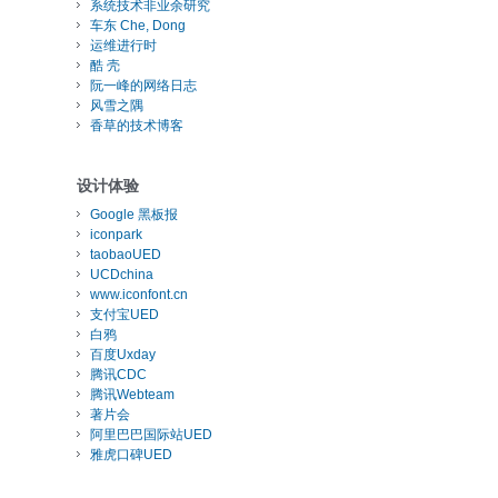
系统技术非业余研究
车东 Che, Dong
运维进行时
酷 壳
阮一峰的网络日志
风雪之隅
香草的技术博客
设计体验
Google 黑板报
iconpark
taobaoUED
UCDchina
www.iconfont.cn
支付宝UED
白鸦
百度Uxday
腾讯CDC
腾讯Webteam
著片会
阿里巴巴国际站UED
雅虎口碑UED