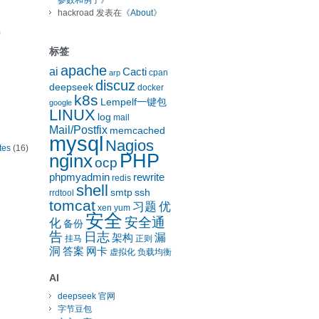
参数和例子
》
hackroad
发表在《
About
》
)
标签
apache
ai
Cacti
cpan
arp
discuz
deepseek
docker
k8s
Lempelf一键包
google
LINUX
log
mail
Mail/Postfix
memcached
mysql
Nagios
tes
(16)
nginx
PHP
ocp
phpmyadmin
rewrite
redis
shell
smtp
ssh
rrdtool
tomcat
习题
优
xen
yum
安全
安全通
化
备份
告
日志
漏
架构
挂马
正则
洞
答案
网卡
虚拟化
负载均衡
AI
deepseek 官网
字节豆包