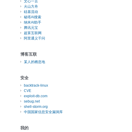
文心一言
火山方舟
硅基流动
秘塔AI搜索
纳米AI助手
腾讯元宝
超算互联网
阿里通义千问
博客互联
某人的栖息地
安全
backtrack-linux
CVE
exploit-db.com
sebug.net
shell-storm.org
中国国家信息安全漏洞库
我的