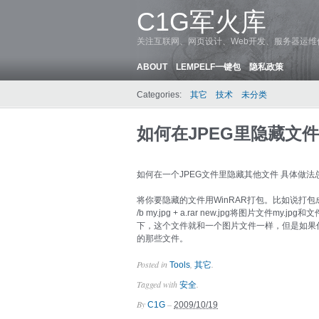
C1G军火库
关注互联网、网页设计、Web开发、服务器运
ABOUT
LEMPELF一键包
隐私政策
Categories:
其它
技术
未分类
如何在JPEG里隐藏文件
如何在一个JPEG文件里隐藏其他文件 具体做法
将你要隐藏的文件用WinRAR打包。比如说打包成a.
/b my.jpg + a.rar new.jpg将图片文件my.j
下，这个文件就和一个图片文件一样，但是如果你
的那些文件。
Posted in
,
.
Tools
其它
Tagged with
.
安全
By
–
C1G
2009/10/19