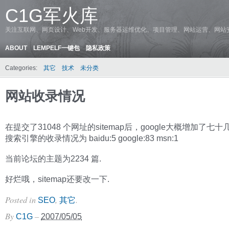
C1G军火库
关注互联网、网页设计、Web开发、服务器运维优化、项目管理、网站运营、网站
ABOUT
LEMPELF一键包
隐私政策
Categories:
其它
技术
未分类
网站收录情况
在提交了31048 个网址的sitemap后，google大概增加了七十
搜索引擎的收录情况为 baidu:5 google:83 msn:1
当前论坛的主题为2234 篇.
好烂哦，sitemap还要改一下.
Posted in
,
.
SEO
其它
By
–
C1G
2007/05/05