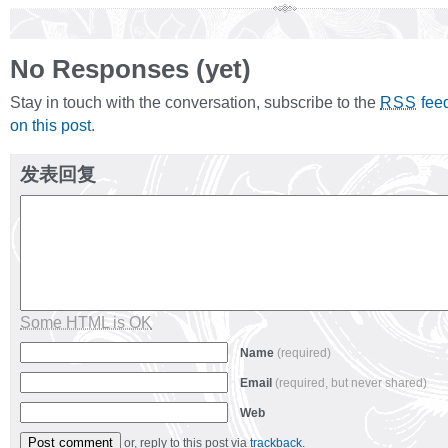
No Responses (yet)
Stay in touch with the conversation, subscribe to the
fee
RSS
on this post
.
发表回复
Some HTML is OK
Name
(required)
Email
(required, but never shared)
Web
or, reply to this post via
trackback
.