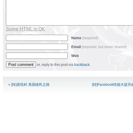
Some HTML is OK
Name
(required)
Email
(required, but never shared)
Web
or, reply to this post via
trackback
.
Alternative:
«
[转]喜悦村 美国移民之路
[转]Facebook性能大提升