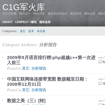
C1G军火库
关注互联网、网页设计、Web开发、服务器运维优化、项目管理、网站运营、网站
ABOUT
LEMPELF一键包
隐私政策
Categories:
其它
技术
未分类
Category Archives:
分析报告
2009年9月语言排行榜:php超越c++第一次进
rev=
入前三
11 9
N
Posted in
,
.
其它
分析报告
中国互联网络连接带宽图 数据截至日期：
rev=
2008年12月31日
3 9 
N
Posted in
,
.
其它
分析报告
数据之美（三）[转]
rev=
25 6