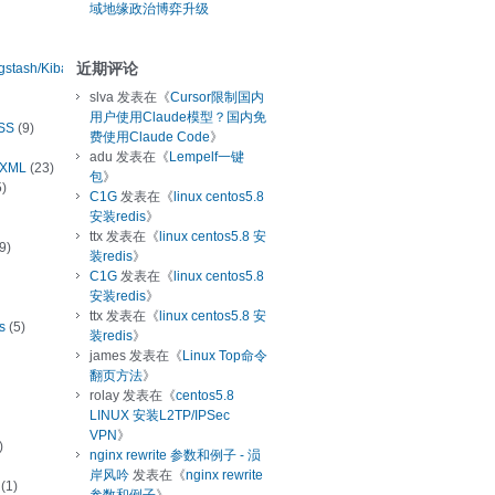
域地缘政治博弈升级
近期评论
ogstash/Kibana
slva
发表在《
Cursor限制国内
用户使用Claude模型？国内免
SS
(9)
费使用Claude Code
》
adu
发表在《
Lempelf一键
/XML
(23)
包
》
)
C1G
发表在《
linux centos5.8
安装redis
》
ttx
发表在《
linux centos5.8 安
9)
装redis
》
C1G
发表在《
linux centos5.8
安装redis
》
ttx
发表在《
linux centos5.8 安
s
(5)
装redis
》
james
发表在《
Linux Top命令
翻页方法
》
rolay
发表在《
centos5.8
LINUX 安装L2TP/IPSec
VPN
》
)
nginx rewrite 参数和例子 - 涢
岸风吟
发表在《
nginx rewrite
(1)