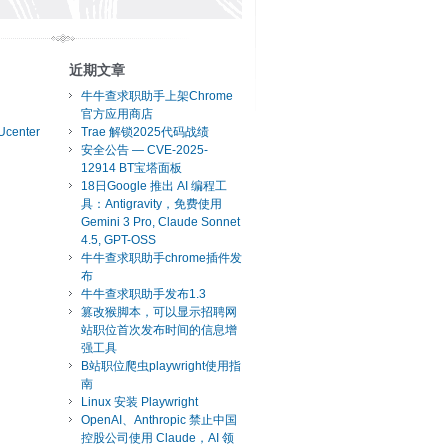
近期文章
牛牛查求职助手上架Chrome
官方应用商店
Ucenter
Trae 解锁2025代码战绩
安全公告 — CVE-2025-
12914 BT宝塔面板
18日Google 推出 AI 编程工
具：Antigravity，免费使用
Gemini 3 Pro, Claude Sonnet
4.5, GPT-OSS
牛牛查求职助手chrome插件发
布
牛牛查求职助手发布1.3
篡改猴脚本，可以显示招聘网
站职位首次发布时间的信息增
强工具
B站职位爬虫playwright使用指
南
Linux 安装 Playwright
OpenAI、Anthropic 禁止中国
控股公司使用 Claude，AI 领