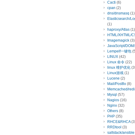
Cacti
(6)
cpan
(2)
dns/dnsmasq
(1)
Elasticsearch/L
(1)
haproxy/Atlas
(1)
HTML/XHTML/C
Imagemagick
(3)
JavaScript/DOM
Lempelf一键包
(5
LINUX
(42)
Linux 命令
(22)
linux 维护优化
(3
Linux游戏
(1)
Lucene
(2)
Mail/Postfix
(8)
Memcached/redi
Mysql
(57)
Nagios
(16)
Nginx
(32)
Others
(8)
PHP
(35)
RHCE&RHCA
(3
RRDtool
(3)
saltstack/ansible