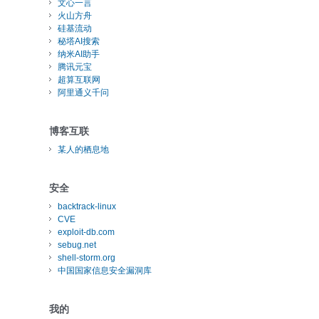
文心一言
火山方舟
硅基流动
秘塔AI搜索
纳米AI助手
腾讯元宝
超算互联网
阿里通义千问
博客互联
某人的栖息地
安全
backtrack-linux
CVE
exploit-db.com
sebug.net
shell-storm.org
中国国家信息安全漏洞库
我的