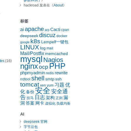
参数和例子
》
hackroad
发表在《
About
》
)
标签
apache
ai
Cacti
cpan
arp
discuz
deepseek
docker
k8s
Lempelf一键包
google
LINUX
log
mail
Mail/Postfix
memcached
mysql
Nagios
tes
(16)
nginx
PHP
ocp
phpmyadmin
rewrite
redis
shell
smtp
ssh
rrdtool
tomcat
习题
优
xen
yum
安全
安全通
化
备份
告
日志
漏
架构
挂马
正则
洞
答案
网卡
虚拟化
负载均衡
AI
deepseek 官网
字节豆包