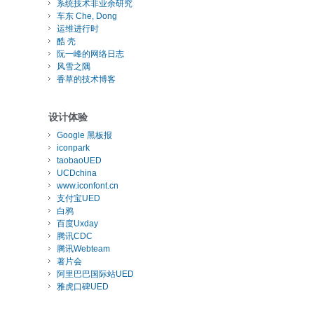
系统技术非业余研究
车东 Che, Dong
运维进行时
酷 壳
阮一峰的网络日志
风雪之隅
香草的技术博客
设计体验
Google 黑板报
iconpark
taobaoUED
UCDchina
www.iconfont.cn
支付宝UED
白鸦
百度Uxday
腾讯CDC
腾讯Webteam
著片会
阿里巴巴国际站UED
雅虎口碑UED