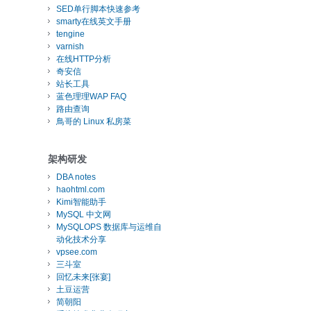
SED单行脚本快速参考
smarty在线英文手册
tengine
varnish
在线HTTP分析
奇安信
站长工具
蓝色理理WAP FAQ
路由查询
鳥哥的 Linux 私房菜
架构研发
DBA notes
haohtml.com
Kimi智能助手
MySQL 中文网
MySQLOPS 数据库与运维自
动化技术分享
vpsee.com
三斗室
回忆未来[张宴]
土豆运营
简朝阳