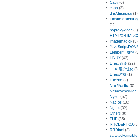
Cacti
(6)
cpan
(2)
dns/dnsmasq
(1)
Elasticsearch/L
(1)
haproxy/Atlas
(1)
HTML/XHTML/C
Imagemagick
(3)
JavaScript/DOM
Lempelf一键包
(5
LINUX
(42)
Linux 命令
(22)
linux 维护优化
(3
Linux游戏
(1)
Lucene
(2)
Mail/Postfix
(8)
Memcached/redi
Mysql
(57)
Nagios
(16)
Nginx
(32)
Others
(8)
PHP
(35)
RHCE&RHCA
(3
RRDtool
(3)
saltstack/ansible