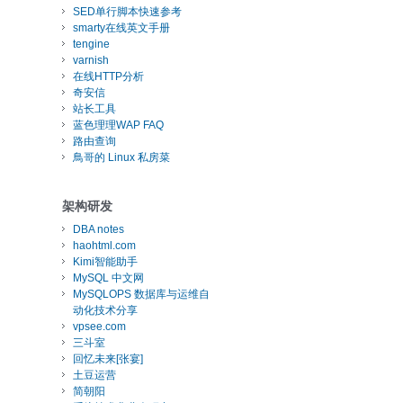
SED单行脚本快速参考
smarty在线英文手册
tengine
varnish
在线HTTP分析
奇安信
站长工具
蓝色理理WAP FAQ
路由查询
鳥哥的 Linux 私房菜
架构研发
DBA notes
haohtml.com
Kimi智能助手
MySQL 中文网
MySQLOPS 数据库与运维自
动化技术分享
vpsee.com
三斗室
回忆未来[张宴]
土豆运营
简朝阳