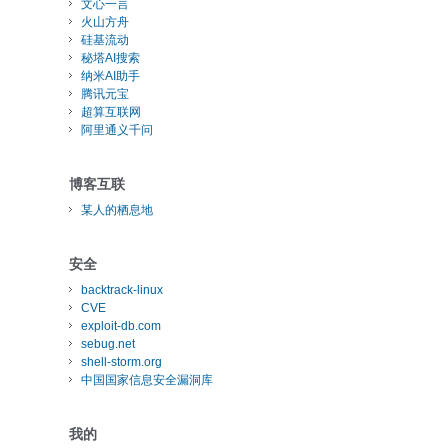
文心一言
火山方舟
硅基流动
秘塔AI搜索
纳米AI助手
腾讯元宝
超算互联网
阿里通义千问
博客互联
某人的栖息地
安全
backtrack-linux
CVE
exploit-db.com
sebug.net
shell-storm.org
中国国家信息安全漏洞库
我的