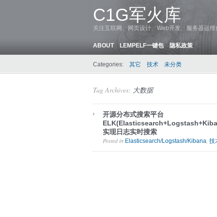
C1G军火库
关注互联网、网页设计、Web开发、服务器运
ABOUT
LEMPELF一键包
隐私政策
Categories:
其它
技术
未分类
Tag Archives:
大数据
开源分布式搜索平台
ELK(Elasticsearch+Logstash+Kib
实现日志实时搜索
Posted in
,
Elasticsearch/Logstash/Kibana
技