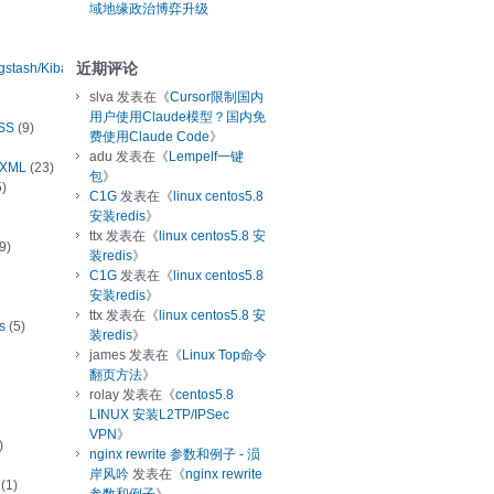
域地缘政治博弈升级
近期评论
ogstash/Kibana
slva
发表在《
Cursor限制国内
用户使用Claude模型？国内免
SS
(9)
费使用Claude Code
》
adu
发表在《
Lempelf一键
/XML
(23)
包
》
)
C1G
发表在《
linux centos5.8
安装redis
》
ttx
发表在《
linux centos5.8 安
9)
装redis
》
C1G
发表在《
linux centos5.8
安装redis
》
ttx
发表在《
linux centos5.8 安
s
(5)
装redis
》
james
发表在《
Linux Top命令
翻页方法
》
rolay
发表在《
centos5.8
LINUX 安装L2TP/IPSec
VPN
》
)
nginx rewrite 参数和例子 - 涢
岸风吟
发表在《
nginx rewrite
(1)