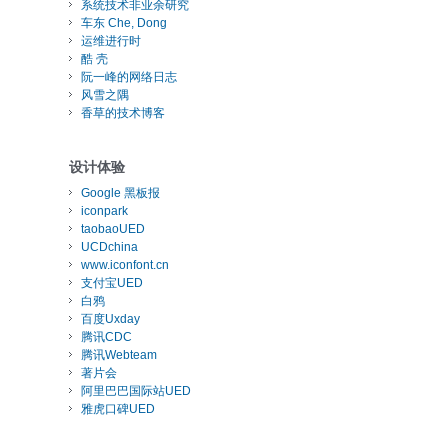
系统技术非业余研究
车东 Che, Dong
运维进行时
酷 壳
阮一峰的网络日志
风雪之隅
香草的技术博客
设计体验
Google 黑板报
iconpark
taobaoUED
UCDchina
www.iconfont.cn
支付宝UED
白鸦
百度Uxday
腾讯CDC
腾讯Webteam
著片会
阿里巴巴国际站UED
雅虎口碑UED