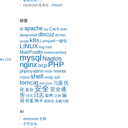
参数和例子
》
hackroad
发表在《
About
》
)
标签
apache
ai
Cacti
cpan
arp
discuz
deepseek
docker
k8s
Lempelf一键包
google
LINUX
log
mail
Mail/Postfix
memcached
mysql
Nagios
tes
(16)
nginx
PHP
ocp
phpmyadmin
rewrite
redis
shell
smtp
ssh
rrdtool
tomcat
习题
优
xen
yum
安全
安全通
化
备份
告
日志
漏
架构
挂马
正则
洞
答案
网卡
虚拟化
负载均衡
AI
deepseek 官网
字节豆包