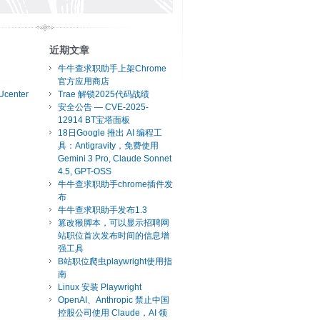
近期文章
牛牛查求职助手上架Chrome
官方应用商店
Ucenter
Trae 解锁2025代码战绩
安全公告 — CVE-2025-
12914 BT宝塔面板
18日Google 推出 AI 编程工
具：Antigravity，免费使用
Gemini 3 Pro, Claude Sonnet
4.5, GPT-OSS
牛牛查求职助手chrome插件发
布
牛牛查求职助手发布1.3
篡改猴脚本，可以显示招聘网
站职位首次发布时间的信息增
强工具
B站职位爬虫playwright使用指
南
Linux 安装 Playwright
OpenAI、Anthropic 禁止中国
控股公司使用 Claude，AI 领