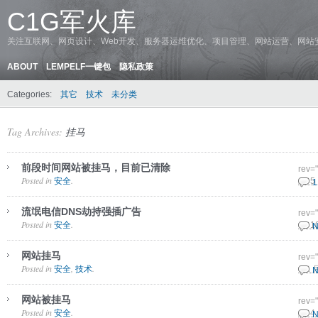
C1G军火库
关注互联网、网页设计、Web开发、服务器运维优化、项目管理、网站运营、网站
ABOUT
LEMPELF一键包
隐私政策
Categories:
其它
技术
未分类
Tag Archives:
挂马
前段时间网站被挂马，目前已清除
rev=
Posted in
.
安全
29 5
1
流氓电信DNS劫持强插广告
rev=
Posted in
.
安全
18 1
N
网站挂马
rev=
Posted in
,
.
安全
技术
4 2 
N
网站被挂马
rev=
Posted in
.
安全
23 4
N