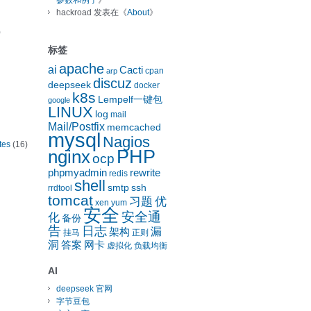
参数和例子
》
hackroad
发表在《
About
》
)
标签
apache
ai
Cacti
cpan
arp
discuz
deepseek
docker
k8s
Lempelf一键包
google
LINUX
log
mail
Mail/Postfix
memcached
mysql
Nagios
tes
(16)
nginx
PHP
ocp
phpmyadmin
rewrite
redis
shell
smtp
ssh
rrdtool
tomcat
习题
优
xen
yum
安全
安全通
化
备份
告
日志
漏
架构
挂马
正则
洞
答案
网卡
虚拟化
负载均衡
AI
deepseek 官网
字节豆包