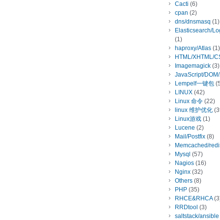
Cacti
(6)
cpan
(2)
dns/dnsmasq
(1)
Elasticsearch/L
(1)
haproxy/Atlas
(1)
HTML/XHTML/C
Imagemagick
(3)
JavaScript/DOM
Lempelf一键包
(5
LINUX
(42)
Linux 命令
(22)
linux 维护优化
(3
Linux游戏
(1)
Lucene
(2)
Mail/Postfix
(8)
Memcached/redi
Mysql
(57)
Nagios
(16)
Nginx
(32)
Others
(8)
PHP
(35)
RHCE&RHCA
(3
RRDtool
(3)
saltstack/ansible