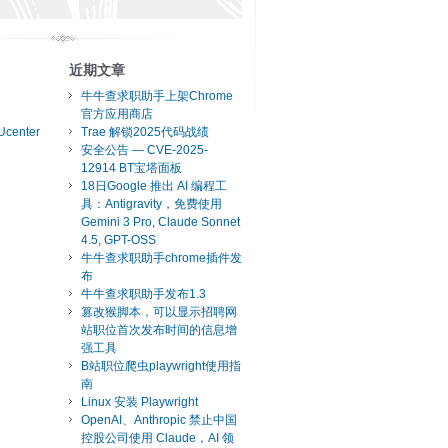
近期文章
牛牛查求职助手上架Chrome
官方应用商店
Ucenter
Trae 解锁2025代码战绩
安全公告 — CVE-2025-
12914 BT宝塔面板
18日Google 推出 AI 编程工
具：Antigravity，免费使用
Gemini 3 Pro, Claude Sonnet
4.5, GPT-OSS
牛牛查求职助手chrome插件发
布
牛牛查求职助手发布1.3
篡改猴脚本，可以显示招聘网
站职位首次发布时间的信息增
强工具
B站职位爬虫playwright使用指
南
Linux 安装 Playwright
OpenAI、Anthropic 禁止中国
控股公司使用 Claude，AI 领