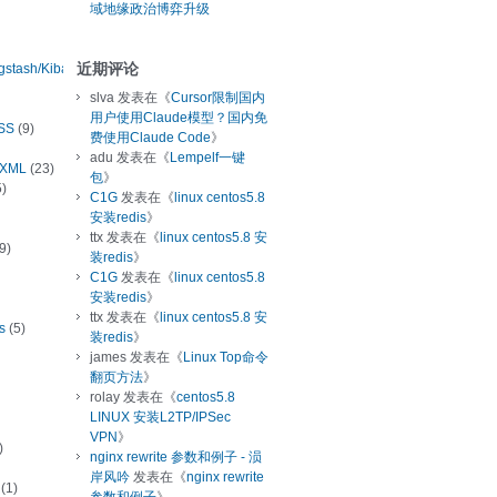
域地缘政治博弈升级
近期评论
ogstash/Kibana
slva
发表在《
Cursor限制国内
用户使用Claude模型？国内免
SS
(9)
费使用Claude Code
》
adu
发表在《
Lempelf一键
/XML
(23)
包
》
)
C1G
发表在《
linux centos5.8
安装redis
》
ttx
发表在《
linux centos5.8 安
9)
装redis
》
C1G
发表在《
linux centos5.8
安装redis
》
ttx
发表在《
linux centos5.8 安
s
(5)
装redis
》
james
发表在《
Linux Top命令
翻页方法
》
rolay
发表在《
centos5.8
LINUX 安装L2TP/IPSec
VPN
》
)
nginx rewrite 参数和例子 - 涢
岸风吟
发表在《
nginx rewrite
(1)