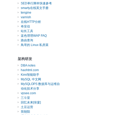
SED单行脚本快速参考
smarty在线英文手册
tengine
varnish
在线HTTP分析
奇安信
站长工具
蓝色理理WAP FAQ
路由查询
鳥哥的 Linux 私房菜
架构研发
DBA notes
haohtml.com
Kimi智能助手
MySQL 中文网
MySQLOPS 数据库与运维自
动化技术分享
vpsee.com
三斗室
回忆未来[张宴]
土豆运营
简朝阳