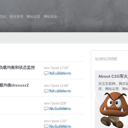
维优化、项目管理、网站运营、网站安全…
SUBSCRIBE
群进行负载均衡和状态监控
rev="post-1728"
7 11 月, 2014
No comments
About C1G军
关注互联网、网页
机负载均衡discuzx2
rev="post-1248"
理、网站运营、网
19 9 月, 2011
No comments
rev="post-328"
27 10 月, 2008
No comments
rev="post-132"
29 11 月, 2007
No comments