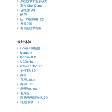
系统技术非业余研究
车东 Che, Dong
运维进行时
酷 壳
阮一峰的网络日志
风雪之隅
香草的技术博客
设计体验
Google 黑板报
iconpark
taobaoUED
UCDchina
www.iconfont.cn
支付宝UED
白鸦
百度Uxday
腾讯CDC
腾讯Webteam
著片会
阿里巴巴国际站UED
雅虎口碑UED