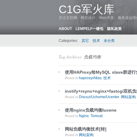
C1G军火库
关注互联网、网页设计、Web开发、服务器运
ABOUT
LEMPELF一键包
隐私政策
Categories:
其它
技术
未分类
Tag Archives:
负载均衡
使用HAProxy给MySQL slave
Posted in
,
.
haproxy/Atlas
技术
inotify+rsync+nginx+fastcgi双
Posted in
,
.
Discuz/Uchome/Ucenter
网站架构
使用nginx负载均衡lucene
Posted in
,
.
Nginx
Tomcat
网站负载均衡技术[转]
Posted in
.
网站架构