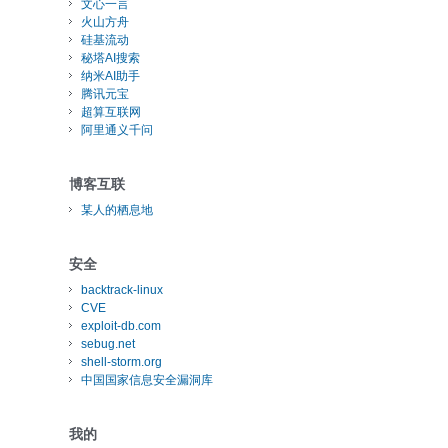
文心一言
火山方舟
硅基流动
秘塔AI搜索
纳米AI助手
腾讯元宝
超算互联网
阿里通义千问
博客互联
某人的栖息地
安全
backtrack-linux
CVE
exploit-db.com
sebug.net
shell-storm.org
中国国家信息安全漏洞库
我的