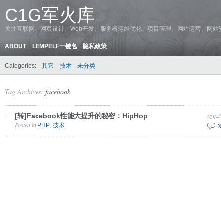
C1G军火库
关注互联网、网页设计、Web开发、服务器运维优化、项目管理、网站运营、网站
ABOUT
LEMPELF一键包
隐私政策
Categories:
其它
技术
未分类
Tag Archives:
facebook
[转]Facebook性能大提升的秘密：HipHop
rev=
Posted in
,
.
PHP
技术
3 2 
N