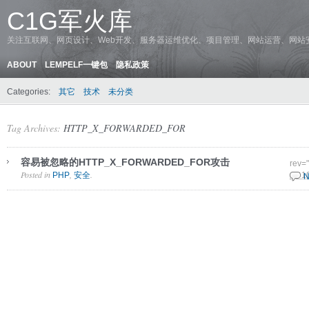
C1G军火库
关注互联网、网页设计、Web开发、服务器运维优化、项目管理、网站运营、网站
ABOUT
LEMPELF一键包
隐私政策
Categories:
其它
技术
未分类
Tag Archives:
HTTP_X_FORWARDED_FOR
容易被忽略的HTTP_X_FORWARDED_FOR攻击
rev=
Posted in
,
.
PHP
安全
28 1
N