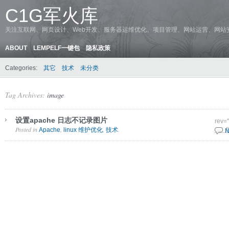
C1G军火库
关注互联网、网页设计、Web开发、服务器运维优化、项目管理、网站运营、网站
ABOUT
LEMPELF一键包
隐私政策
Categories:
其它
技术
未分类
Tag Archives:
image
设置apache 日志不记录图片
rev=
Posted in
,
,
.
Apache
linux 维护优化
技术
8 9 
N