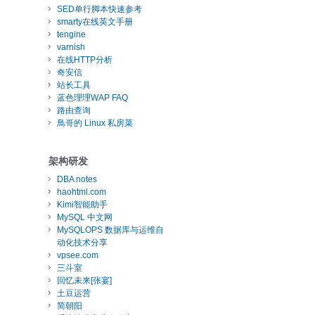
SED单行脚本快速参考
smarty在线英文手册
tengine
varnish
在线HTTP分析
奇安信
站长工具
蓝色理理WAP FAQ
路由查询
鳥哥的 Linux 私房菜
架构研发
DBA notes
haohtml.com
Kimi智能助手
MySQL 中文网
MySQLOPS 数据库与运维自
动化技术分享
vpsee.com
三斗室
回忆未来[张宴]
土豆运营
简朝阳