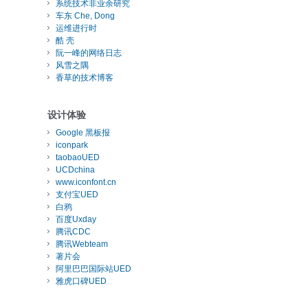
系统技术非业余研究
车东 Che, Dong
运维进行时
酷 壳
阮一峰的网络日志
风雪之隅
香草的技术博客
设计体验
Google 黑板报
iconpark
taobaoUED
UCDchina
www.iconfont.cn
支付宝UED
白鸦
百度Uxday
腾讯CDC
腾讯Webteam
著片会
阿里巴巴国际站UED
雅虎口碑UED