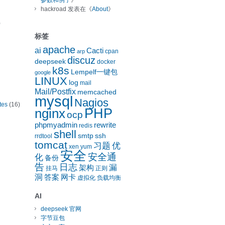
参数和例子
》
hackroad
发表在《
About
》
)
标签
apache
ai
Cacti
cpan
arp
discuz
deepseek
docker
k8s
Lempelf一键包
google
LINUX
log
mail
Mail/Postfix
memcached
mysql
Nagios
tes
(16)
nginx
PHP
ocp
phpmyadmin
rewrite
redis
shell
smtp
ssh
rrdtool
tomcat
习题
优
xen
yum
安全
安全通
化
备份
告
日志
漏
架构
挂马
正则
洞
答案
网卡
虚拟化
负载均衡
AI
deepseek 官网
字节豆包