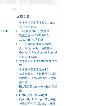
近期文章
牛牛查求职助手上架Chrome
官方应用商店
Ucenter
Trae 解锁2025代码战绩
安全公告 — CVE-2025-
12914 BT宝塔面板
18日Google 推出 AI 编程工
具：Antigravity，免费使用
Gemini 3 Pro, Claude Sonnet
4.5, GPT-OSS
牛牛查求职助手chrome插件发
布
牛牛查求职助手发布1.3
篡改猴脚本，可以显示招聘网
站职位首次发布时间的信息增
强工具
B站职位爬虫playwright使用指
南
Linux 安装 Playwright
OpenAI、Anthropic 禁止中国
控股公司使用 Claude，AI 领