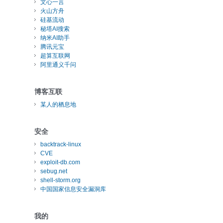
文心一言
火山方舟
硅基流动
秘塔AI搜索
纳米AI助手
腾讯元宝
超算互联网
阿里通义千问
博客互联
某人的栖息地
安全
backtrack-linux
CVE
exploit-db.com
sebug.net
shell-storm.org
中国国家信息安全漏洞库
我的