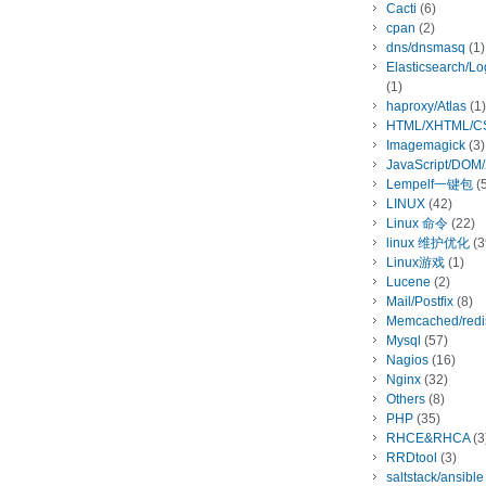
Cacti
(6)
cpan
(2)
dns/dnsmasq
(1)
Elasticsearch/L
(1)
haproxy/Atlas
(1)
HTML/XHTML/C
Imagemagick
(3)
JavaScript/DOM
Lempelf一键包
(5
LINUX
(42)
Linux 命令
(22)
linux 维护优化
(3
Linux游戏
(1)
Lucene
(2)
Mail/Postfix
(8)
Memcached/redi
Mysql
(57)
Nagios
(16)
Nginx
(32)
Others
(8)
PHP
(35)
RHCE&RHCA
(3
RRDtool
(3)
saltstack/ansible