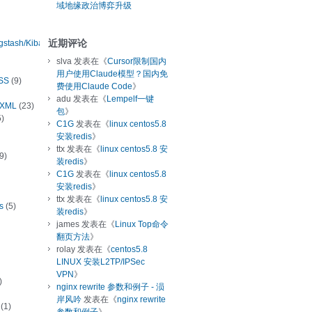
域地缘政治博弈升级
近期评论
ogstash/Kibana
slva
发表在《
Cursor限制国内
用户使用Claude模型？国内免
SS
(9)
费使用Claude Code
》
adu
发表在《
Lempelf一键
/XML
(23)
包
》
)
C1G
发表在《
linux centos5.8
安装redis
》
ttx
发表在《
linux centos5.8 安
9)
装redis
》
C1G
发表在《
linux centos5.8
安装redis
》
ttx
发表在《
linux centos5.8 安
s
(5)
装redis
》
james
发表在《
Linux Top命令
翻页方法
》
rolay
发表在《
centos5.8
LINUX 安装L2TP/IPSec
VPN
》
)
nginx rewrite 参数和例子 - 涢
岸风吟
发表在《
nginx rewrite
(1)