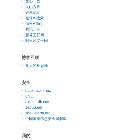
文心一言
火山方舟
硅基流动
秘塔AI搜索
纳米AI助手
腾讯元宝
超算互联网
阿里通义千问
博客互联
某人的栖息地
安全
backtrack-linux
CVE
exploit-db.com
sebug.net
shell-storm.org
中国国家信息安全漏洞库
我的