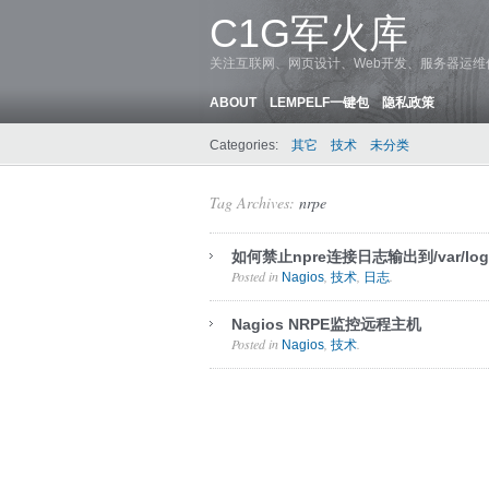
C1G军火库
关注互联网、网页设计、Web开发、服务器运
ABOUT
LEMPELF一键包
隐私政策
Categories:
其它
技术
未分类
Tag Archives:
nrpe
如何禁止npre连接日志输出到/var/log
Posted in
,
,
.
Nagios
技术
日志
Nagios NRPE监控远程主机
Posted in
,
.
Nagios
技术