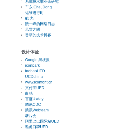
系统技术非业余研究
车东 Che, Dong
运维进行时
酷 壳
阮一峰的网络日志
风雪之隅
香草的技术博客
设计体验
Google 黑板报
iconpark
taobaoUED
UCDchina
www.iconfont.cn
支付宝UED
白鸦
百度Uxday
腾讯CDC
腾讯Webteam
著片会
阿里巴巴国际站UED
雅虎口碑UED