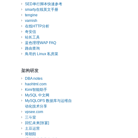
SED单行脚本快速参考
smarty在线英文手册
tengine
varnish
在线HTTP分析
奇安信
站长工具
蓝色理理WAP FAQ
路由查询
鳥哥的 Linux 私房菜
架构研发
DBA notes
haohtml.com
Kimi智能助手
MySQL 中文网
MySQLOPS 数据库与运维自
动化技术分享
vpsee.com
三斗室
回忆未来[张宴]
土豆运营
简朝阳