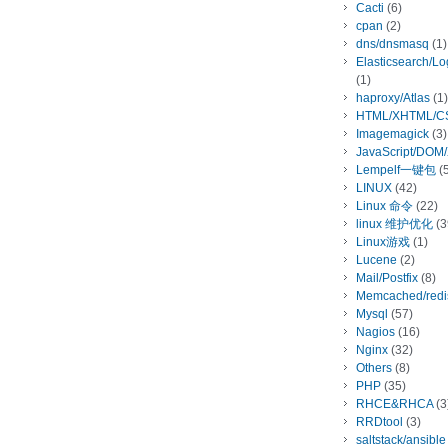
Cacti
(6)
cpan
(2)
dns/dnsmasq
(1)
Elasticsearch/L
(1)
haproxy/Atlas
(1)
HTML/XHTML/C
Imagemagick
(3)
JavaScript/DOM
Lempelf一键包
(5
LINUX
(42)
Linux 命令
(22)
linux 维护优化
(3
Linux游戏
(1)
Lucene
(2)
Mail/Postfix
(8)
Memcached/redi
Mysql
(57)
Nagios
(16)
Nginx
(32)
Others
(8)
PHP
(35)
RHCE&RHCA
(3
RRDtool
(3)
saltstack/ansible