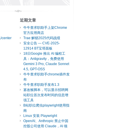
近期文章
牛牛查求职助手上架Chrome
官方应用商店
Ucenter
Trae 解锁2025代码战绩
安全公告 — CVE-2025-
12914 BT宝塔面板
18日Google 推出 AI 编程工
具：Antigravity，免费使用
Gemini 3 Pro, Claude Sonnet
4.5, GPT-OSS
牛牛查求职助手chrome插件发
布
牛牛查求职助手发布1.3
篡改猴脚本，可以显示招聘网
站职位首次发布时间的信息增
强工具
B站职位爬虫playwright使用指
南
Linux 安装 Playwright
OpenAI、Anthropic 禁止中国
控股公司使用 Claude，AI 领