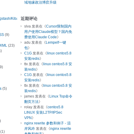
域地缘政治博弈升级
近期评论
ogstash/Kibana
slva
发表在《
Cursor限制国内
用户使用Claude模型？国内免
SS
(9)
费使用Claude Code
》
adu
发表在《
Lempelf一键
/XML
(23)
包
》
)
C1G
发表在《
linux centos5.8
安装redis
》
ttx
发表在《
linux centos5.8 安
9)
装redis
》
C1G
发表在《
linux centos5.8
安装redis
》
ttx
发表在《
linux centos5.8 安
s
(5)
装redis
》
james
发表在《
Linux Top命令
翻页方法
》
rolay
发表在《
centos5.8
LINUX 安装L2TP/IPSec
VPN
》
)
nginx rewrite 参数和例子 - 涢
岸风吟
发表在《
nginx rewrite
(1)