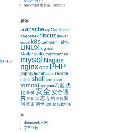
参数和例子
》
hackroad
发表在《
About
》
)
标签
apache
ai
Cacti
cpan
arp
discuz
deepseek
docker
k8s
Lempelf一键包
google
LINUX
log
mail
Mail/Postfix
memcached
mysql
Nagios
tes
(16)
nginx
PHP
ocp
phpmyadmin
rewrite
redis
shell
smtp
ssh
rrdtool
tomcat
习题
优
xen
yum
安全
安全通
化
备份
告
日志
漏
架构
挂马
正则
洞
答案
网卡
虚拟化
负载均衡
AI
deepseek 官网
字节豆包