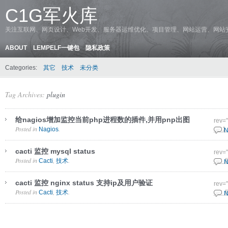
C1G军火库
关注互联网、网页设计、Web开发、服务器运维优化、项目管理、网站运营、网站
ABOUT
LEMPELF一键包
隐私政策
Categories:
其它
技术
未分类
Tag Archives:
plugin
给nagios增加监控当前php进程数的插件,并用pnp出图
rev=
Posted in
.
Nagios
16 1
N
cacti 监控 mysql status
rev=
Posted in
,
.
Cacti
技术
4 8 
N
cacti 监控 nginx status 支持ip及用户验证
rev=
Posted in
,
.
Cacti
技术
4 8 
N