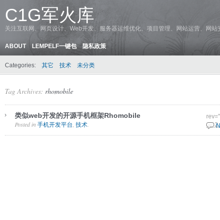
C1G军火库
关注互联网、网页设计、Web开发、服务器运维优化、项目管理、网站运营、网站
ABOUT
LEMPELF一键包
隐私政策
Categories:
其它
技术
未分类
Tag Archives:
rhomobile
类似web开发的开源手机框架Rhomobile
rev=
Posted in
,
.
手机开发平台
技术
17 2
N