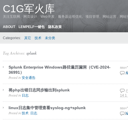
C1G军火库
关注互联网、网页设计、Web开发、服务器运维优化、项目管理、网站运营、网站
ABOUT
LEMPELF一键包
隐私政策
Categories:
其它
技术
未分类
Tag Archives:
splunk
Splunk Enterprise Windows路径遍历漏洞（CVE-2024-
rev=
36991）
1 8 
N
Posted in
.
安全通告
将php出错日志同步输出到splunk
Posted in
.
日志
14 1
linux日志集中管理查看syslog-ng+splunk
rev=
Posted in
,
.
技术
日志
31 1
N