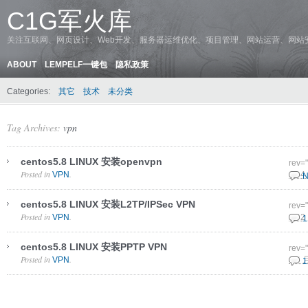
C1G军火库
关注互联网、网页设计、Web开发、服务器运维优化、项目管理、网站运营、网站
ABOUT
LEMPELF一键包
隐私政策
Categories:
其它
技术
未分类
Tag Archives:
vpn
centos5.8 LINUX 安装openvpn
rev=
Posted in
.
VPN
10 4
N
centos5.8 LINUX 安装L2TP/IPSec VPN
rev=
Posted in
.
VPN
22 2
1
centos5.8 LINUX 安装PPTP VPN
rev=
Posted in
.
VPN
6 6 
1