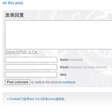
on this post
.
发表回复
Some HTML is OK
Name
(required)
Email
(required, but never shared)
Web
or, reply to this post via
trackback
.
Alternative:
«
Centos5.5使用xen 3.0.3安装Linux虚拟机