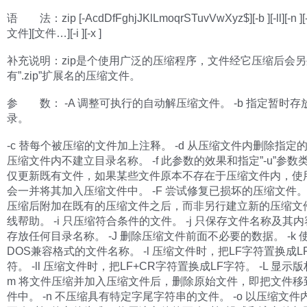
语 法：zip [-AcdDfFghjJKlLmoqrSTuvVwXyz$][-b ][-ll][-n ][-
文件][文件…][-i ][-x ]
补充说明：zip是个使用广泛的压缩程序，文件经它压缩后会
有”.zip”扩展名的压缩文件。
参 数： -A 调整可执行的自动解压缩文件。 -b 指定暂时
录。
-c 替每个被压缩的文件加上注释。 -d 从压缩文件内删除指定的
压缩文件内不建立目录名称。 -f 此参数的效果和指定”-u”参数
仅更新既有文件，如果某些文件原本不存在于压缩文件内，使
会一并将其加入压缩文件中。 -F 尝试修复已损坏的压缩文件。 
压缩后附加在既有的压缩文件之后，而非另行建立新的压缩文件。
线帮助。 -i 只压缩符合条件的文件。 -j 只保存文件名称及其
存放任何目录名称。 -J 删除压缩文件前面不必要的数据。 -k 使
DOS兼容格式的文件名称。 -l 压缩文件时，把LF字符置换成LF
符。 -ll 压缩文件时，把LF+CR字符置换成LF字符。 -L 显示版
m 将文件压缩并加入压缩文件后，删除原始文件，即把文件移
件中。 -n 不压缩具有特定字尾字符串的文件。 -o 以压缩文