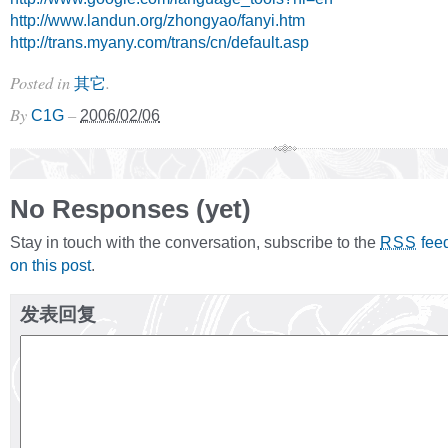
http://www.landun.org/zhongyao/fanyi.htm
http://trans.myany.com/trans/cn/default.asp
Posted in
.
其它
By
–
C1G
2006/02/06
No Responses (yet)
Stay in touch with the conversation, subscribe to the
fee
RSS
on this post
.
发表回复