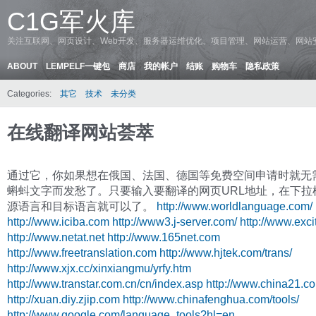
C1G军火库
关注互联网、网页设计、Web开发、服务器运维优化、项目管理、网站运营、网站
ABOUT
LEMPELF一键包
商店
我的帐户
结账
购物车
隐私政策
Categories:
其它
技术
未分类
在线翻译网站荟萃
通过它，你如果想在俄国、法国、德国等免费空间申请时就无
蝌蚪文字而发愁了。只要输入要翻译的网页URL地址，在下拉
源语言和目标语言就可以了。
http://www.worldlanguage.com/
http://www.iciba.com
http://www3.j-server.com/
http://www.excit
http://www.netat.net
http://www.165net.com
http://www.freetranslation.com
http://www.hjtek.com/trans/
http://www.xjx.cc/xinxiangmu/yrfy.htm
http://www.transtar.com.cn/cn/index.asp
http://www.china21.c
http://xuan.diy.zjip.com
http://www.chinafenghua.com/tools/
http://www.google.com/language_tools?hl=en