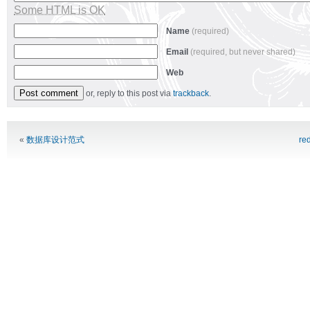
Some HTML is OK
Name
(required)
Email
(required, but never shared)
Web
or, reply to this post via
trackback
.
Alternative:
«
数据库设计范式
re