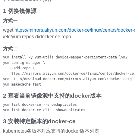
1 切换镜像源
方式一
wget
https://mirrors.aliyun.com/docker-ce/linux/centos/docker-
/etc/yum.repos.d/docker-ce.repo
方式二
yum install -y yum-utils device-mapper-persistent-data lvm2

yum-config-manager \

   --add-repo \

   https://mirrors.aliyun.com/docker-ce/linux/centos/docker-ce.
sed -i 's/download.docker.com/mirrors.aliyun.com\/docker-ce/g' 
yum makecache fast
2 查看当前镜像源中支持的docker版本
yum list docker-ce --showduplicates

yum list docker-ce-cli --showduplicates
3 安装特定版本的docker-ce
kubernetes各版本对应支持的docker版本列表