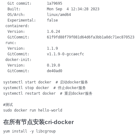
  Git commit:       1a79695

  Built:            Mon Sep  4 12:34:28 2023

  OS/Arch:          linux/amd64

  Experimental:     false

 containerd:

  Version:          1.6.24

  GitCommit:        61f9fd88f79f081d64d6fa3bb1a0dc71ec870523

 runc:

  Version:          1.1.9

  GitCommit:        v1.1.9-0-gccaecfc

 docker-init:

  Version:          0.19.0

  GitCommit:        de40ad0

systemctl start docker  # 启动docker服务

systemctl stop docker  # 停止docker服务

systemctl restart docker  # 重启docker服务

#测试

sudo docker run hello-world
在所有节点安装cri-docker
yum install -y libcgroup 
