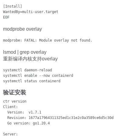
[Install]

WantedBy=multi-user.target

EOF
modprobe overlay
modprobe: FATAL: Module overlay not found.
lsmod | grep overlay
重新编译内核支持overlay
systemctl daemon-reload

systemctl enable --now containerd

systemctl status containerd
验证安装
ctr version

Client:

  Version:  v1.7.1

  Revision: 1677a17964311325ed1c31e2c0a3589ce6d5c30d

  Go version: go1.20.4

Server:
