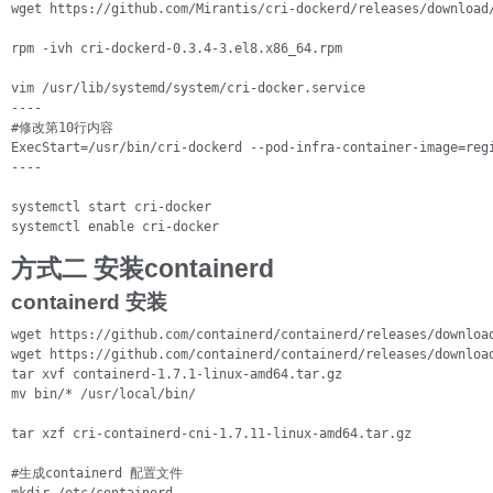
wget https://github.com/Mirantis/cri-dockerd/releases/download/
rpm -ivh cri-dockerd-0.3.4-3.el8.x86_64.rpm

vim /usr/lib/systemd/system/cri-docker.service

----

#修改第10行内容

ExecStart=/usr/bin/cri-dockerd --pod-infra-container-image=regi
----

systemctl start cri-docker

systemctl enable cri-docker
方式二 安装containerd
containerd 安装
wget https://github.com/containerd/containerd/releases/download
wget https://github.com/containerd/containerd/releases/download
tar xvf containerd-1.7.1-linux-amd64.tar.gz

mv bin/* /usr/local/bin/

tar xzf cri-containerd-cni-1.7.11-linux-amd64.tar.gz

#生成containerd 配置文件
