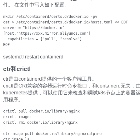
件。 在文件中写入如下配置。
mkdir /etc/containerd/certs.d/docker.io -pv

cat > /etc/containerd/certs.d/docker.io/hosts.toml << EOF

server = "https://docker.io"

[host."https://xxx.mirror.aliyuncs.com"]

  capabilities = ["pull", "resolve"]

EOF
systemctl restart containerd
ctr和crictl
ctr是由containerd提供的一个客户端工具。
crictl是CRI兼容的容器运行时命令接口，和containerd无关，
kubernetes提供，可以使用它来检查和调试k8s节点上的容器
用程序。
crictl pull docker.io/library/nginx

crictl images

crictl rmi docker.io/library/nginx

ctr image pull docker.io/library/nginx:alpine

ctr image ls
