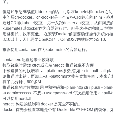
了。
但是如果想继续使用docker的话，可以在kubelet和docker
中间层cri-docker。cri-docker是一个支持CRI标准的shim
通过CRI跟kubelet交互，另一头跟docker api交互，从而间
kubernetes以docker作为容器运行时。但是这种架构缺点也
用链更长，效率更低。 在安装Docker前需要确保操作系统内
3.10以上，因此需要CentOS7 ，CentOS7内核版本为3.10.
推荐使用containerd作为kubernetes的容器运行。
containerd配置起来比较麻烦
拉取镜像时需ctr ctrctl或安装nerdctl,推送镜像不方便
下载镜像的时候增加–all-platforms参数,譬如：ctr i pull –all-plat
则推送时出错，而加上–all-platforms太费带宽和空间，本来
搞了几分钟，600多M
推送镜像的时候增加 用户和密码和–plain-http ctr i push –plain-h
-u admin:xxxxxx ,不想-u user:password 每次必须使用 ctr pull/c
可以使用nerdctl
nerdctl 构建的机制和 docker 是完全不同的。
docker 首先会检查本地是否有 Dockerfile 中 FROM 的镜