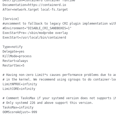
Description=containerd container runtime

Documentation=https://containerd.io

After=network.target local-fs.target

[Service]

#uncomment to fallback to legacy CRI plugin implementation with
#Environment="DISABLE_CRI_SANDBOXES=1"

ExecStartPre=-/sbin/modprobe overlay

ExecStart=/usr/local/bin/containerd

Type=notify

Delegate=yes

KillMode=process

Restart=always

RestartSec=5

# Having non-zero Limit*s causes performance problems due to ac
# in the kernel. We recommend using cgroups to do container-loc
LimitNPROC=infinity

LimitCORE=infinity

# Comment TasksMax if your systemd version does not supports it
# Only systemd 226 and above support this version.

TasksMax=infinity

OOMScoreAdjust=-999
