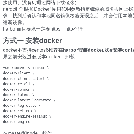
接使用。没有则通过网络下载镜像;
nerdctl 会根据 Dockerfile FROM参数指定镜像的域名去网
像，找到后确认和本地同名镜像校验无误之后，才会使用本地
建新镜像。
harbor而且要求一定要https，http不行.
方式一 安装docker
docker不支持centos6
推荐在harbor安装docker,k8s安装conta
果之前安装过低版本docker，卸载
yum remove -y docker \

docker-client \

docker-client-latest \

docker-ce-cli \

docker-common \

docker-latest \

docker-latest-logrotate \

docker-logrotate \

docker-selinux \

docker-engine-selinux \

docker-engine
在master和node上操作