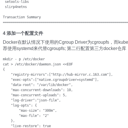
 setools-libs                                                 
 slirp4netns                                                  
Transaction Summary

==============================================================
4 添加一个配置文件
Docker在默认情况下使用的Cgroup Driver为cgroupfs，而kube
荐使用systemd来代替cgroupfs; 第二行配置第三方docker仓库
mkdir - p /etc/docker 

cat > /etc/docker/daemon.json <<EOF 

{

    "registry-mirrors":["http://hub-mirror.c.163.com"],

    "exec-opts":["native.cgroupdriver=systemd"],

    "data-root": "/var/lib/docker",

    "max-concurrent-downloads": 10,

    "max-concurrent-uploads": 5,

    "log-driver":"json-file",

    "log-opts": {

        "max-size": "300m",

        "max-file": "2"

    },

    "live-restore": true
