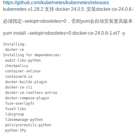
https://github.com/kubernetes/kubernetes/releases
kubernetes v1.28.2 支持 docker 24.0.5 ,安装docker-ce-24.0.6-
必须指定–setopt=obsoletes=0，否则yum会自动安装更高版本
yum install –setopt=obsoletes=0 docker-ce-24.0.6-1.el7 -y
Installing:

 docker-ce                                                    
Installing for dependencies:

 audit-libs-python                                            
 checkpolicy                                                  
 container-selinux                                            
 containerd.io                                                
 docker-buildx-plugin                                         
 docker-ce-cli                                                
 docker-ce-rootless-extras                                    
 docker-compose-plugin                                        
 fuse-overlayfs                                               
 fuse3-libs                                                   
 libcgroup                                                    
 libsemanage-python                                           
 policycoreutils-python                                       
 python-IPy                                                   