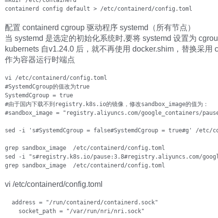
mkdir /etc/containerd

配置 containerd cgroup 驱动程序 systemd（所有节点）
当 systemd 是选定的初始化系统时,要将 systemd 设置为 cgro
kubernets 自v1.24.0 后，就不再使用 docker.shim，替换采用 co
作为容器运行时端点
vi /etc/containerd/config.toml

#SystemdCgroup的值改为true

SystemdCgroup = true

#由于国内下载不到registry.k8s.io的镜像，修改sandbox_image的值为：

#sandbox_image = "registry.aliyuncs.com/google_containers/pause
sed -i 's#SystemdCgroup = false#SystemdCgroup = true#g' /etc/co
grep sandbox_image  /etc/containerd/config.toml

sed -i "s#registry.k8s.io/pause:3.8#registry.aliyuncs.com/googl
grep sandbox_image  /etc/containerd/config.toml
vi /etc/containerd/config.toml
  address = "/run/containerd/containerd.sock"

    socket_path = "/var/run/nri/nri.sock"