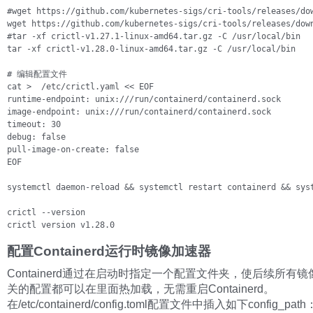
#wget https://github.com/kubernetes-sigs/cri-tools/releases/dow
wget https://github.com/kubernetes-sigs/cri-tools/releases/down
#tar -xf crictl-v1.27.1-linux-amd64.tar.gz -C /usr/local/bin

tar -xf crictl-v1.28.0-linux-amd64.tar.gz -C /usr/local/bin

# 编辑配置文件

cat >  /etc/crictl.yaml << EOF

runtime-endpoint: unix:///run/containerd/containerd.sock

image-endpoint: unix:///run/containerd/containerd.sock

timeout: 30

debug: false

pull-image-on-create: false

EOF

systemctl daemon-reload && systemctl restart containerd && syst
crictl --version

crictl version v1.28.0
配置Containerd运行时镜像加速器
Containerd通过在启动时指定一个配置文件夹，使后续所有
关的配置都可以在里面热加载，无需重启Containerd。
在/etc/containerd/config.toml配置文件中插入如下config_path