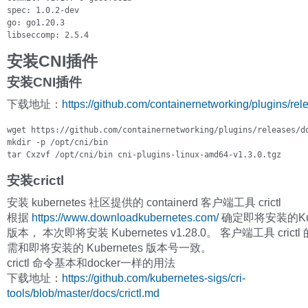
spec: 1.0.2-dev

go: go1.20.3

libseccomp: 2.5.4
安装CNI插件
安装CNI插件
下载地址：
https://github.com/containernetworking/plugins/rel
wget https://github.com/containernetworking/plugins/releases/do
mkdir -p /opt/cni/bin

tar Cxzvf /opt/cni/bin cni-plugins-linux-amd64-v1.3.0.tgz
安装crictl
安装 kubernetes 社区提供的 containerd 客户端工具 crictl
根据
https://www.downloadkubernetes.com/
确定即将安装的Kube
版本， 本次即将安装 Kubernetes v1.28.0。 客户端工具 crict
需和即将安装的 Kubernetes 版本号一致。
crictl 命令基本和docker一样的用法
下载地址：
https://github.com/kubernetes-sigs/cri-
tools/blob/master/docs/crictl.md