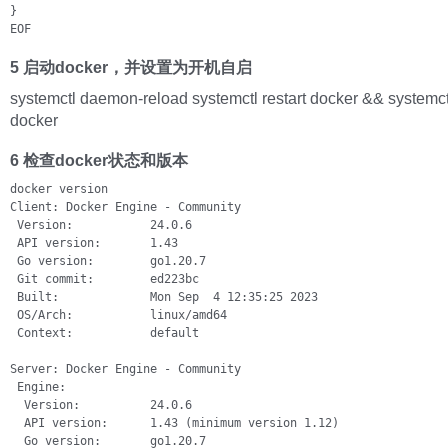
}

EOF
5 启动docker，并设置为开机自启
systemctl daemon-reload systemctl restart docker && systemc
docker
6 检查docker状态和版本
docker version

Client: Docker Engine - Community

 Version:           24.0.6

 API version:       1.43

 Go version:        go1.20.7

 Git commit:        ed223bc

 Built:             Mon Sep  4 12:35:25 2023

 OS/Arch:           linux/amd64

 Context:           default

Server: Docker Engine - Community

 Engine:

  Version:          24.0.6

  API version:      1.43 (minimum version 1.12)

  Go version:       go1.20.7
