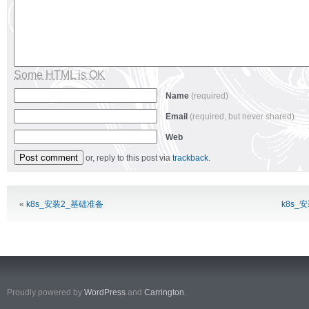
Some HTML is OK
Name
(required)
Email
(required, but never shared)
Web
or, reply to this post via
trackback
.
Alternative:
«
k8s_安装2_基础准备
k8s_安
Proudly powered by
WordPress
and
Carrington
.