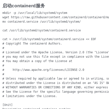
启动containerd服务
mkdir -p /usr/local/lib/systemd/system

wget https://raw.githubusercontent.com/containerd/containerd/ma
mv containerd.service /usr/lib/systemd/system/

cat /usr/lib/systemd/system/containerd.service 

cat > /usr/lib/systemd/system/containerd.service << EOF

# Copyright The containerd Authors.

#

# Licensed under the Apache License, Version 2.0 (the "License"
# you may not use this file except in compliance with the Licen
# You may obtain a copy of the License at

#

#     http://www.apache.org/licenses/LICENSE-2.0

#

# Unless required by applicable law or agreed to in writing, so
# distributed under the License is distributed on an "AS IS" BA
# WITHOUT WARRANTIES OR CONDITIONS OF ANY KIND, either express 
# See the License for the specific language governing permissio
# limitations under the License.

[Unit]
