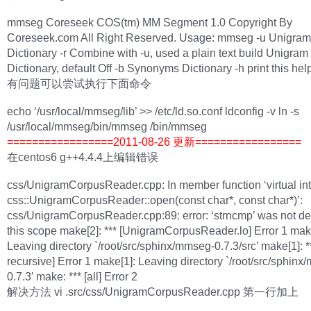
mmseg Coreseek COS(tm) MM Segment 1.0 Copyright By
Coreseek.com All Right Reserved. Usage: mmseg -u Unigram
Dictionary -r Combine with -u, used a plain text build Unigram
Dictionary, default Off -b Synonyms Dictionary -h print this hel
有问题可以尝试执行下面命令
echo ‘/usr/local/mmseg/lib’ >> /etc/ld.so.conf ldconfig -v ln -s
/usr/local/mmseg/bin/mmseg /bin/mmseg
=================2011-08-26 更新=================
在centos6 g++4.4.4上编辑错误
css/UnigramCorpusReader.cpp: In member function ‘virtual int
css::UnigramCorpusReader::open(const char*, const char*)’:
css/UnigramCorpusReader.cpp:89: error: ‘strncmp’ was not de
this scope make[2]: *** [UnigramCorpusReader.lo] Error 1 mak
Leaving directory `/root/src/sphinx/mmseg-0.7.3/src’ make[1]: ***
recursive] Error 1 make[1]: Leaving directory `/root/src/sphin
0.7.3′ make: *** [all] Error 2
解决方法 vi .src/css/UnigramCorpusReader.cpp 第一行加上