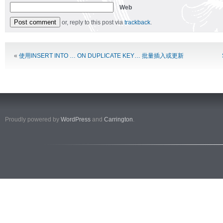
Web
or, reply to this post via
trackback
.
Alternative:
«
使用INSERT INTO … ON DUPLICATE KEY… 批量插入或更新
Proudly powered by
WordPress
and
Carrington
.