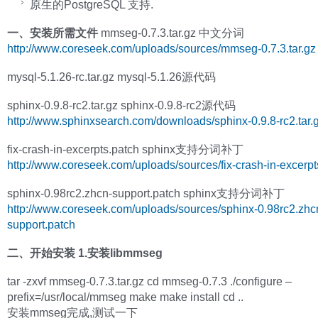
原生的PostgreSQL 支持.
一、安装所需文件
mmseg-0.7.3.tar.gz 中文分词
http://www.coreseek.com/uploads/sources/mmseg-0.7.3.tar.gz
mysql-5.1.26-rc.tar.gz mysql-5.1.26源代码
sphinx-0.9.8-rc2.tar.gz sphinx-0.9.8-rc2源代码
http://www.sphinxsearch.com/downloads/sphinx-0.9.8-rc2.tar.
fix-crash-in-excerpts.patch sphinx支持分词补丁
http://www.coreseek.com/uploads/sources/fix-crash-in-excerpt
sphinx-0.98rc2.zhcn-support.patch sphinx支持分词补丁
http://www.coreseek.com/uploads/sources/sphinx-0.98rc2.zhc
support.patch
二、开始安装
1.安装libmmseg
tar -zxvf mmseg-0.7.3.tar.gz cd mmseg-0.7.3 ./configure –
prefix=/usr/local/mmseg make make install cd ..
安装mmseg完成,测试一下