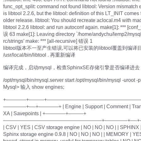
func_opt_split: command not found libtool: Version mismatch e
is libtool 2.2.6, but the libtool: definition of this LT_INIT comes
older release. libtool: You should recreate aclocal.m4 with ma
libtool 2.2.6 libtool: and run autoconf again. make[1]: *** [conf
误 63 make[1]: Leaving directory `/home/andychu/lemp2/mysql
rc/strings’ make: *** [all-recursive] 错误 1
libtool版本不一至产生错误,可以将已安装的libtool覆盖到编译目
/usr/local/bin/libtool . 再重新编译
编译完成，启动mysql，检查SphinxSE存储引擎是否编译进去
/opt/mysql/bin/mysql.server start /opt/mysql/bin/mysql -uroot -p
Mysql> 输入 show engines;
+————+———+———————————————————
————–+—-+————+ | Engine | Support | Comment | Trans
XA | Savepoints | +————+———+
———————————————————–+————–+—-+
| CSV | YES | CSV storage engine | NO | NO | NO | | SPHINX 
Sphinx storage engine 0.9.8 | NO | NO | NO | | MEMORY | YE