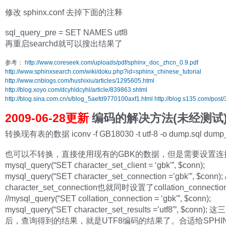
修改 sphinx.conf 去掉下面的注释
sql_query_pre = SET NAMES utf8
再重启searchd就可以搜出结果了
参考：
http://www.coreseek.com/uploads/pdf/sphinx_doc_zhcn_0.9.pdf
http://www.sphinxsearch.com/wiki/doku.php?id=sphinx_chinese_tutorial
http://www.cnblogs.com/hushixiu/articles/1295605.html
http://blog.xoyo.com/dcyhldcyhl/article/839863.shtml
http://blog.sina.com.cn/s/blog_5aefd9770100axf1.html
http://blog.s135.com/post/
2009-06-28更新
编码的解决方法(未经测试
转换现有表的数据 iconv -f GB18030 -t utf-8 -o dump.sql dump_u
也可以不转换，直接使用现有的GBK的数据，但是需要设置连
mysql_query(“SET character_set_client = ‘gbk'”, $conn);
mysql_query(“SET character_set_connection =’gbk'”, $conn)
character_set_connection也就同时设置了collation_connectio
//mysql_query(“SET collation_connection = ‘gbk'”, $conn);
mysql_query(“SET character_set_results =’utf8′”, $conn)
后，查询得到的结果，就是UTF8编码的结果了。合适给SPHI