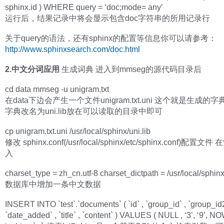
sphinx.id ) WHERE query = ‘doc;mode= any’
运行后，结果记录中将会显示包含doc字符串的所用记录行
关于query的语法，还有sphinx的配置等信息你可以请参考：
http://www.sphinxsearch.com/doc.html
2.中文分词应用
生成词典 进入到mmseg的源代码目录后
cd data mmseg -u unigram.txt
在data下边会产生一个文件unigram.txt.uni 这个就是生成的字
字典改名为uni.lib放在可以读取的目录中即可
cp unigram.txt.uni /usr/local/sphinx/uni.lib
修改 sphinx.conf(/usr/local/sphinx/etc/sphinx.conf)配置
入
charset_type = zh_cn.utf-8 charset_dictpath = /usr/local/sphinx
数据库中增加一条中文数据
INSERT INTO `test`.`documents` ( `id` , `group_id` , `group_id2
`date_added` , `title` , `content` ) VALUES ( NULL , ‘3’, ‘9’, NOW