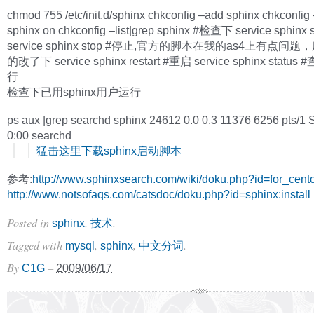
chmod 755 /etc/init.d/sphinx chkconfig –add sphinx chkconfig
sphinx on chkconfig –list|grep sphinx #检查下 service sphinx
service sphinx stop #停止,官方的脚本在我的as4上有点问
的改了下 service sphinx restart #重启 service sphinx stat
行
检查下已用sphinx用户运行
ps aux |grep searchd sphinx 24612 0.0 0.3 11376 6256 pts/1 
0:00 searchd
猛击这里下载sphinx启动脚本
参考:
http://www.sphinxsearch.com/wiki/doku.php?id=for_cent
http://www.notsofaqs.com/catsdoc/doku.php?id=sphinx:install
Posted in
,
.
sphinx
技术
Tagged with
,
,
.
mysql
sphinx
中文分词
By
–
C1G
2009/06/17