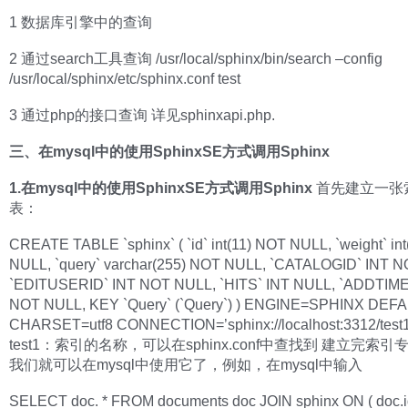
1 数据库引擎中的查询
2 通过search工具查询 /usr/local/sphinx/bin/search –config
/usr/local/sphinx/etc/sphinx.conf test
3 通过php的接口查询 详见sphinxapi.php.
三、在mysql中的使用SphinxSE方式调用Sphinx
1.在mysql中的使用SphinxSE方式调用Sphinx
首先建立一张
表：
CREATE TABLE `sphinx` ( `id` int(11) NOT NULL, `weight` in
NULL, `query` varchar(255) NOT NULL, `CATALOGID` INT 
`EDITUSERID` INT NOT NULL, `HITS` INT NULL, `ADDTIME
NOT NULL, KEY `Query` (`Query`) ) ENGINE=SPHINX DEF
CHARSET=utf8 CONNECTION=’sphinx://localhost:3312/test1
test1：索引的名称，可以在sphinx.conf中查找到 建立完索
我们就可以在mysql中使用它了，例如，在mysql中输入
SELECT doc. * FROM documents doc JOIN sphinx ON ( doc.i