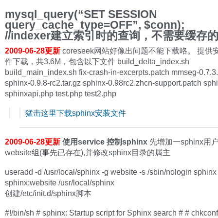
mysql_query(“SET SESSION
query_cache_type=OFF”, $conn);
//indexer建立索引时的查询，不需要缓存
2009-06-28更新
coreseek网站好像出问题不能下载咯。 提
件下载，共3.6M，包含以下文件 build_delta_index.sh
build_main_index.sh fix-crash-in-excerpts.patch mmseg-0.7.3.
sphinx-0.9.8-rc2.tar.gz sphinx-0.98rc2.zhcn-support.patch sph
sphinxapi.php test.php test2.php
猛击这里下载sphinx安装文件
2009-06-28更新
使用service 控制sphinx
先增加一sphinx用
website组(事先已存在),并修改sphinx目录的属主
useradd -d /usr/local/sphinx -g website -s /sbin/nologin sphin
sphinx:website /usr/local/sphinx
创建/etc/init.d/sphinx脚本
#!/bin/sh # sphinx: Startup script for Sphinx search # # chkcon