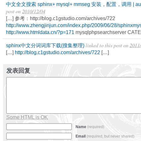
中文全文搜索 sphinx+ mysql+ mmseg 安装，配置，调用 | au
post
on
2010/12/04
[…] 参考：http://blog.c1gstudio.com/archives/722
http://www.zhengjinjun.com/index.php/2009/06/28/sphinxmy
http://www.htmldata.cn/?p=171
mysqlphpsearchserver CAT
linked to this post
on
2011
sphinx中文分词词库下载(搜集整理)
[…]
http://blog.c1gstudio.com/archives/722
[…]
发表回复
Some HTML is OK
Name
(required)
Email
(required, but never shared)