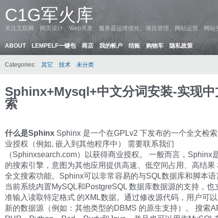
C1G军火库
关注互联网、网页设计、Web开发、服务器运维优化、项目管理、网站运营、网站
ABOUT
LEMPELF一键包
商店
我的帐户
结账
购物车
隐私政策
Categories:
其它
技术
未分类
Sphinx+Mysql+中文分词安装-实现
索
什么是Sphinx
Sphinx 是一个在GPLv2 下发布的一个全文检
业授权（例如, 嵌入到其他程序中） 需要联系我们
（Sphinxsearch.com）以获得商业授权。 一般而言，Sphin
的搜索引擎，意图为其他应用提供高速、低空间占用、高结果 
全文搜索功能。Sphinx可以非常容易的与SQL数据库和脚本
当前系统内置MySQL和PostgreSQL 数据库数据源的支持，
准输入读取特定格式 的XML数据。通过修改源代码，用户可
新的数据源（例如：其他类型的DBMS 的原生支持）。 搜索A