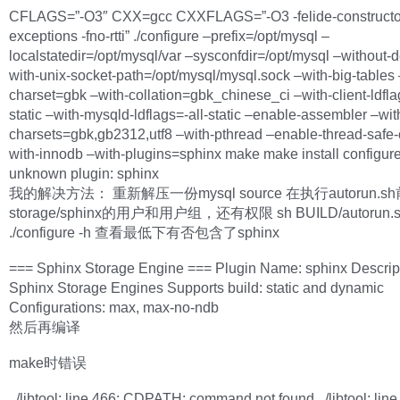
CFLAGS=”-O3″ CXX=gcc CXXFLAGS=”-O3 -felide-constructor
exceptions -fno-rtti” ./configure –prefix=/opt/mysql –
localstatedir=/opt/mysql/var –sysconfdir=/opt/mysql –without-
with-unix-socket-path=/opt/mysql/mysql.sock –with-big-tables 
charset=gbk –with-collation=gbk_chinese_ci –with-client-ldfla
static –with-mysqld-ldflags=-all-static –enable-assembler –wit
charsets=gbk,gb2312,utf8 –with-pthread –enable-thread-safe-c
with-innodb –with-plugins=sphinx make make install configure:
unknown plugin: sphinx
我的解决方法： 重新解压一份mysql source 在执行autorun.s
storage/sphinx的用户和用户组，还有权限 sh BUILD/autorun.
./configure -h 查看最低下有否包含了sphinx
=== Sphinx Storage Engine === Plugin Name: sphinx Descript
Sphinx Storage Engines Supports build: static and dynamic
Configurations: max, max-no-ndb
然后再编译
make时错误
../libtool: line 466: CDPATH: command not found ../libtool: line