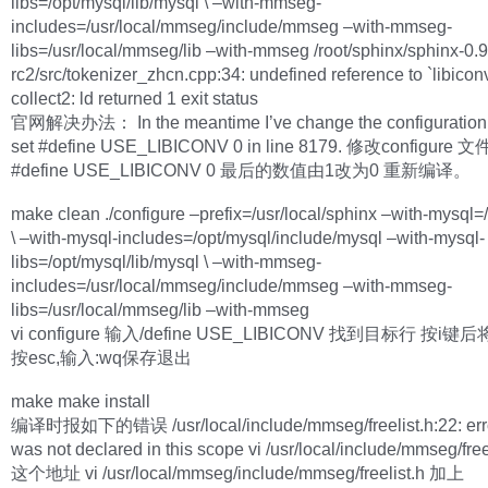
libs=/opt/mysql/lib/mysql \ –with-mmseg-
includes=/usr/local/mmseg/include/mmseg –with-mmseg-
libs=/usr/local/mmseg/lib –with-mmseg /root/sphinx/sphinx-0.9
rc2/src/tokenizer_zhcn.cpp:34: undefined reference to `libicon
collect2: ld returned 1 exit status
官网解决办法： In the meantime I’ve change the configuration f
set #define USE_LIBICONV 0 in line 8179. 修改configure 
#define USE_LIBICONV 0 最后的数值由1改为0 重新编译。
make clean ./configure –prefix=/usr/local/sphinx –with-mysql=
\ –with-mysql-includes=/opt/mysql/include/mysql –with-mysql-
libs=/opt/mysql/lib/mysql \ –with-mmseg-
includes=/usr/local/mmseg/include/mmseg –with-mmseg-
libs=/usr/local/mmseg/lib –with-mmseg
vi configure 输入/define USE_LIBICONV 找到目标行 按i键
按esc,输入:wq保存退出
make make install
编译时报如下的错误 /usr/local/include/mmseg/freelist.h:22: error:
was not declared in this scope vi /usr/local/include/mmseg/fr
这个地址 vi /usr/local/mmseg/include/mmseg/freelist.h 加上