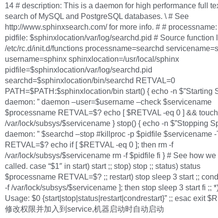
14 # description: This is a daemon for high performance full tex
search of MySQL and PostgreSQL databases. \ # See
http://www.sphinxsearch.com/ for more info. # # processname:
pidfile: $sphinxlocation/var/log/searchd.pid # Source function li
/etc/rc.d/init.d/functions processname=searchd servicename=
username=sphinx sphinxlocation=/usr/local/sphinx
pidfile=$sphinxlocation/var/log/searchd.pid
searchd=$sphinxlocation/bin/searchd RETVAL=0
PATH=$PATH:$sphinxlocation/bin start() { echo -n $”Starting 
daemon: ” daemon –user=$username –check $servicename
$processname RETVAL=$? echo [ $RETVAL -eq 0 ] && touch
/var/lock/subsys/$servicename } stop() { echo -n $”Stopping S
daemon: ” $searchd –stop #killproc -p $pidfile $servicename
RETVAL=$? echo if [ $RETVAL -eq 0 ]; then rm -f
/var/lock/subsys/$servicename rm -f $pidfile fi } # See how we
called. case “$1″ in start) start ;; stop) stop ;; status) status
$processname RETVAL=$? ;; restart) stop sleep 3 start ;; condre
-f /var/lock/subsys/$servicename ]; then stop sleep 3 start fi ;; 
Usage: $0 {start|stop|status|restart|condrestart}” ;; esac exit
修改权限并加入到service,机器启动时自动启动