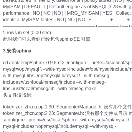
based, stored in memory, useful for temporary tables | NO | NO 
MyISAM | DEFAULT | Default engine as of MySQL 3.23 with g
performance | NO | NO | NO | | MRG_MYISAM | YES | Collecti
identical MyISAM tables | NO | NO | NO | +————+———+
———————————————————–+————–+—-+
5 rows in set (0.00 sec)
此时我们可以看到已经包含sphinxSE 引擎
3.安装sphinx
cd /root/lemp/sphinx-0.9.8-rc2 ./configure –prefix=/usr/local/sp
mysql=/opt/mysql \ –with-mysql-includes=/opt/mysql/include/m
with-mysql-libs=/opt/mysql/lib/mysql \ –with-mmseg-
includes=/usr/local/mmseg/include –with-mmseg-
libs=/usr/local/mmseg/lib –with-mmseg make
头文件没找到:
tokenizer_zhcn.cpp:1:30: SegmenterManager.h: 没有那
tokenizer_zhcn.cpp:2:23: Segmenter.h: 没有那个文件或目录 m
./configure –prefix=/usr/local/sphinx –with-mysql=/opt/mysql \ 
mysql-includes=/opt/mysql/include/mysql –with-mysql-