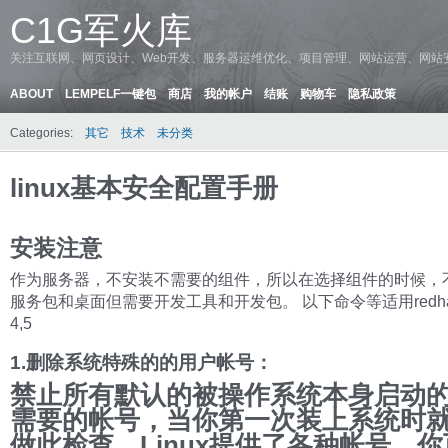
C1G军火库
关注互联网、网页设计、Web开发、服务器运维优化、项目管理、网站运营、网站
ABOUT
LEMPELF一键包
商店
我的帐户
结账
购物车
隐私政策
Categories:
其它
技术
未分类
linux基本安全配置手册
安装注意
作为服务器，不安装不需要的组件，所以在选择组件的时候，
服务包和桌面但需要开发工具和开发包。 以下命令等适用redhat/c
4,5
1.删除系统特殊的的用户帐号：
禁止所有默认的被操作系统本身启动
需要的帐号，当你第一次装上系统时
做此检查，Linux提供了各种帐号，