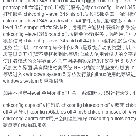
chkconfig –level 345 dhcpd off ## dhcp服务 chkconfig –level 
portmap off ##运行rpc(111端口)服务必需 chkconfig –level 345 l
打印服务 chkconfig –level 345 nfs off ## NFS服务器，漏洞极
chkconfig –level 345 sendmail off ##邮件服务, 漏洞极多 chkcon
level 345 snmpd off ## SNMP，远程用户能从中获得许多系
chkconfig –level 345 rstatd off ##避免运行r服务，远程
很多信息 chkconfig –level 345 atd off ##和cron很相似的
服务 注：以上chkcofig 命令中的3和5是系统启动的类型，以
表意思 0:开机(请不要切换到此等级) 1:单人使用者模式的文字界
使用者模式的文字界面,不具有网络档案系统(NFS)功能 3:多
式的文字界面,具有网络档案系统(NFS)功能 4:某些发行版的lin
等级进入x windows system 5:某些发行版的linux使用此等级
windows system 6:重新启动
如果不指定–level 单用on和off开关，系统默认只对运行级3，
chkconfig cups off #打印机 chkconfig bluetooth off # 蓝牙 chkc
off # 蓝牙 chkconfig ip6tables off # ipv6 chkconfig ipsec off # 
chkconfig auditd off #用户空间监控程序 chkconfig autofs of
硬盘等自动加载服务