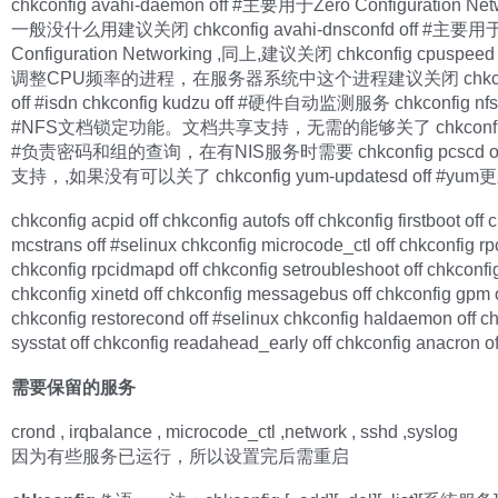
chkconfig avahi-daemon off #主要用于Zero Configuration Net
一般没什么用建议关闭 chkconfig avahi-dnsconfd off #主要用于
Configuration Networking ,同上,建议关闭 chkconfig cpuspeed
调整CPU频率的进程，在服务器系统中这个进程建议关闭 chkconfi
off #isdn chkconfig kudzu off #硬件自动监测服务 chkconfig nfsl
#NFS文档锁定功能。文档共享支持，无需的能够关了 chkconfig n
#负责密码和组的查询，在有NIS服务时需要 chkconfig pcscd o
支持，,如果没有可以关了 chkconfig yum-updatesd off #yum
chkconfig acpid off chkconfig autofs off chkconfig firstboot off 
mcstrans off #selinux chkconfig microcode_ctl off chkconfig rp
chkconfig rpcidmapd off chkconfig setroubleshoot off chkconfig
chkconfig xinetd off chkconfig messagebus off chkconfig gpm
chkconfig restorecond off #selinux chkconfig haldaemon off c
sysstat off chkconfig readahead_early off chkconfig anacron of
需要保留的服务
crond , irqbalance , microcode_ctl ,network , sshd ,syslog
因为有些服务已运行，所以设置完后需重启