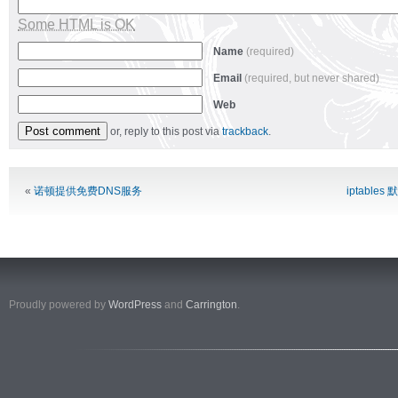
Some HTML is OK
Name
(required)
Email
(required, but never shared)
Web
or, reply to this post via
trackback
.
Alternative:
«
诺顿提供免费DNS服务
iptabl
Proudly powered by
WordPress
and
Carrington
.