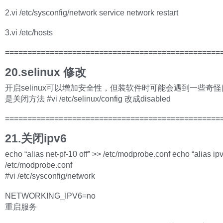
2.vi /etc/sysconfig/network service network restart
3.vi /etc/hosts
================================================
20.selinux 修改
开启selinux可以增加安全性，但装软件时可能会遇到一些奇怪
是关闭方法 #vi /etc/selinux/config 改成disabled
================================================
21.关闭ipv6
echo “alias net-pf-10 off” >> /etc/modprobe.conf echo “alias ipv
/etc/modprobe.conf
#vi /etc/sysconfig/network
NETWORKING_IPV6=no
重启服务