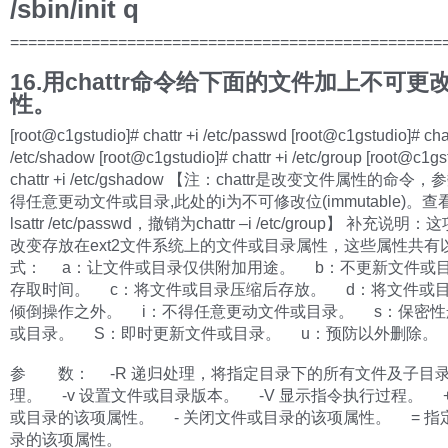
/sbin/init q
================================================
16.用chattr命令给下面的文件加上不可更
性。
[root@c1gstudio]# chattr +i /etc/passwd [root@c1gstudio]# chat
/etc/shadow [root@c1gstudio]# chattr +i /etc/group [root@c1gs
chattr +i /etc/gshadow 【注：chattr是改变文件属性的命令
得任意更动文件或目录,此处的i为不可修改位(immutable)。
lsattr /etc/passwd，撤销为chattr –i /etc/group】 补充说
改变存放在ext2文件系统上的文件或目录属性，这些属性共有
式： a：让文件或目录仅供附加用途。 b：不更新文件或
存取时间。 c：将文件或目录压缩后存放。 d：将文件或
倾倒操作之外。 i：不得任意更动文件或目录。 s：保密性
或目录。 S：即时更新文件或目录。 u：预防以外删除。
参 数： -R 递归处理，将指定目录下的所有文件及子目
理。 -v 设置文件或目录版本。 -V 显示指令执行过程。 
或目录的该项属性。 - 关闭文件或目录的该项属性。 = 指
录的该项属性。