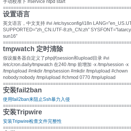
手动校准下 #service ntpd start
================================================
设置语言
英文语言，中文支持 #vi /etc/sysconfig/i18n LANG=”en_US.UT
SUPPORTED=”zh_CN.UTF-8:zh_CN:zh” SYSFONT=”latarcy
sun16″
================================================
tmpwatch 定时清除
假设服务器自定义了php的session和upload目录 #vi
/etc/cron.daily/tmpwatch 在240 /tmp 前增加 -x /tmp/session -x
/tmp/upload #mkdir /tmp/session #mkdir /tmp/upload #chown
nobody:nobody /tmp/upload #chmod 0770 /tmp/upload
================================================
安装fail2ban
使用fail2ban来阻止Ssh暴力入侵
================================================
安装Tripwire
安装Tripwire检查文件完整性
================================================