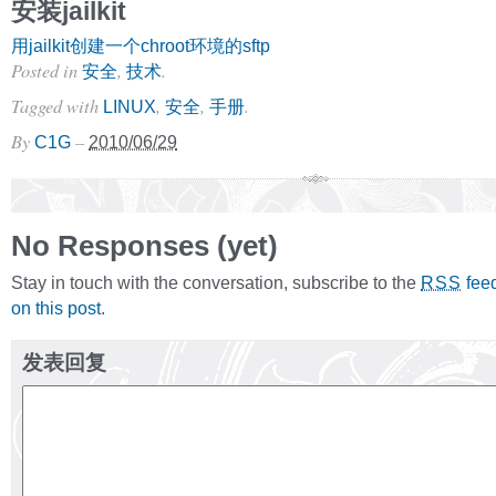
安装jailkit
用jailkit创建一个chroot环境的sftp
Posted in
,
.
安全
技术
Tagged with
,
,
.
LINUX
安全
手册
By
–
C1G
2010/06/29
No Responses (yet)
Stay in touch with the conversation, subscribe to the
fee
RSS
on this post
.
发表回复