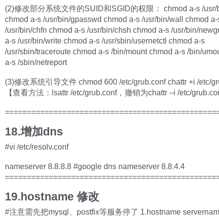
(2)修改部分系统文件的SUID和SGID的权限： chmod a-s /usr/bi
chmod a-s /usr/bin/gpasswd chmod a-s /usr/bin/wall chmod a-
/usr/bin/chfn chmod a-s /usr/bin/chsh chmod a-s /usr/bin/new
a-s /usr/bin/write chmod a-s /usr/sbin/usernetctl chmod a-s
/usr/sbin/traceroute chmod a-s /bin/mount chmod a-s /bin/um
a-s /sbin/netreport
(3)修改系统引导文件 chmod 600 /etc/grub.conf chattr +i /etc/gr
【查看方法：lsattr /etc/grub.conf，撤销为chattr –i /etc/grub.c
================================================
18.增加dns
#vi /etc/resolv.conf
nameserver 8.8.8.8 #google dns nameserver 8.8.4.4
================================================
19.hostname 修改
#注意需先把mysql、postfix等服务停了 1.hostname serverna