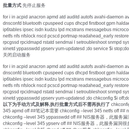
批量方式
先停止服务
for i in acpid anacron apmd atd auditd autofs avahi-daemon a
dnsconfd bluetooth cpuspeed cups dhcpd firstboot gpm hald
ip6tables ipsec isdn kudzu lpd mcstrans messagebus microco
netfs nfs nfslock nscd pcscd portmap readahead_early restor
rpcgssd rpcidmapd rstatd sendmai l setroubleshoot snmpd syss
xinetd yppasswdd ypserv yum-updatesd ;do service $i stop;d
关闭启动服务
for i in acpid anacron apmd atd auditd autofs avahi-daemon a
dnsconfd bluetooth cpuspeed cups dhcpd firstboot gpm hald
ip6tables ipsec isdn kudzu lpd mcstrans messagebus microco
netfs nfs nfslock nscd pcscd portmap readahead_early restor
rpcgssd rpcidmapd rstatd sendmai l setroubleshoot snmpd syss
xinetd yppasswdd ypserv yum-updatesd ;do chkconfig $i off;d
以下为手动方式及解释,执行批量方式后不需再执行了
chkconfi
345 apmd off ##笔记本需要 chkconfig –level 345 netfs off #
chkconfig –level 345 yppasswdd off ## NIS服务器，此服
chkconfig –level 345 ypserv off ## NIS服务器，此服务漏洞很