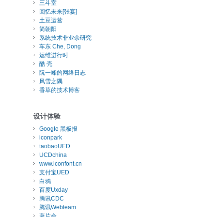
三斗室
回忆未来[张宴]
土豆运营
简朝阳
系统技术非业余研究
车东 Che, Dong
运维进行时
酷 壳
阮一峰的网络日志
风雪之隅
香草的技术博客
设计体验
Google 黑板报
iconpark
taobaoUED
UCDchina
www.iconfont.cn
支付宝UED
白鸦
百度Uxday
腾讯CDC
腾讯Webteam
著片会