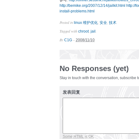
参考:
http://olivier.sessink.nl/jailkit/howtos_chro
http://bemike.org/2007/12/14/jailkit.html
http://
install-problems.html
Posted in
,
,
.
linux 维护优化
安全
技术
Tagged with
,
.
chroot
jail
By
–
C1G
2008/11/10
No Responses (yet)
Stay in touch with the conversation, subscribe 
发表回复
Some HTML is OK