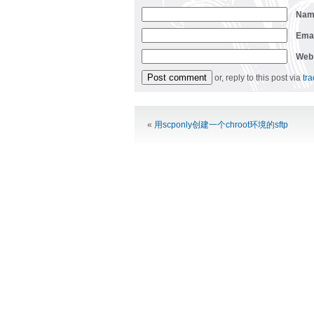
Na
Ema
Web
or, reply to this post via
tr
Alternative:
«
用scponly创建一个chroot环境的sftp