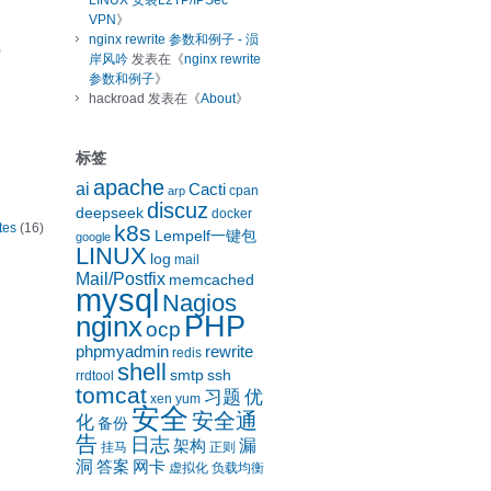
LINUX 安装L2TP/IPSec
VPN
》
nginx rewrite 参数和例子 - 涢
)
岸风吟
发表在《
nginx rewrite
参数和例子
》
hackroad
发表在《
About
》
标签
apache
ai
Cacti
cpan
arp
discuz
deepseek
docker
k8s
tes
(16)
Lempelf一键包
google
LINUX
log
mail
Mail/Postfix
memcached
mysql
Nagios
nginx
PHP
ocp
phpmyadmin
rewrite
redis
shell
smtp
ssh
rrdtool
tomcat
习题
优
xen
yum
安全
安全通
化
备份
告
日志
漏
架构
挂马
正则
洞
答案
网卡
虚拟化
负载均衡