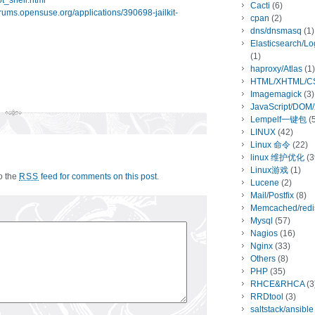
ot_shell.html
Cacti
(6)
forums.opensuse.org/applications/390698-jailkit-
cpan
(2)
dns/dnsmasq
(1)
Elasticsearch/L
(1)
haproxy/Atlas
(1)
HTML/XHTML/C
Imagemagick
(3)
JavaScript/DOM
Lempelf一键包
(5
LINUX
(42)
Linux 命令
(22)
linux 维护优化
(3
Linux游戏
(1)
to the
feed for comments on this post
.
RSS
Lucene
(2)
Mail/Postfix
(8)
Memcached/redi
Mysql
(57)
Nagios
(16)
Nginx
(33)
Others
(8)
PHP
(35)
RHCE&RHCA
(3
RRDtool
(3)
saltstack/ansible