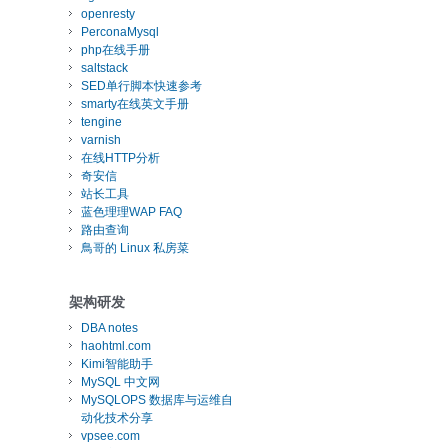
openresty
PerconaMysql
php在线手册
saltstack
SED单行脚本快速参考
smarty在线英文手册
tengine
varnish
在线HTTP分析
奇安信
站长工具
蓝色理理WAP FAQ
路由查询
鳥哥的 Linux 私房菜
架构研发
DBA notes
haohtml.com
Kimi智能助手
MySQL 中文网
MySQLOPS 数据库与运维自
动化技术分享
vpsee.com