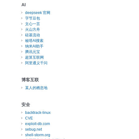
AI
deepseek 官网
字节豆包
文心一言
火山方舟
硅基流动
秘塔AI搜索
纳米AI助手
腾讯元宝
超算互联网
阿里通义千问
博客互联
某人的栖息地
安全
backtrack-linux
CVE
exploit-db.com
sebug.net
shell-storm.org