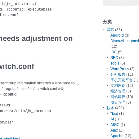
t/jk_init.ini vi
g [ldconfig] executables =
d.so.conf
分类
其它
(83)
Android
(3)
 needs adjustment on
Discuz/Uchome/
(12)
IDC
(5)
SEO
(8)
Tools
(6)
witch.conf
WordPress
(2)
分析报告
(11)
手机开发平台
(1)
er/group information libraries = /lib/libnsl.so.1,
文档理论
(11)
o.2 regularfiles = /etc/nsswitch.conf #去
经济管理
(5)
= ldconfig
网站建设
(10)
项目管理
(5)
sswd
技术
(491)
hn:/usr/sbin/jk_chrootsh
*bsd
(1)
AI
(10)
/bin/bash
AIGC
(1)
Ajax
(1)
Apache
(12)