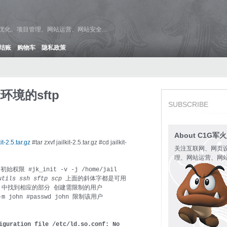
维优化、项目管理、网站运营、网站安全…
结账
购物车
隐私政策
t环境的sftp
SUBSCRIBE
About C1G军
kit-2.5.tar.gz
#tar zxvf jailkit-2.5.tar.gz #cd jailkit-
关注互联网、网页
理、网站运营、网
始权限 #jk_init -v -j /home/jail
tutils ssh sftp scp
上面的斜体字都是可用
.ini 中找到相应的部分 创建需限制的用户
p -m john #passwd john 限制该用户
iguration file /etc/ld.so.conf: No