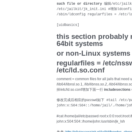
such file or directory
编辑/etc/jailki
/etc/jailkit/jk_init.ini #增加ldconfi
/sbin/ldconfig regularfiles = /etc/l
[uidbasics]
this section probably
64bit systems
or non-Linux systems
regularfiles = /etc/nss
/etc/ld.so.conf
comment = common files for all jails that need us
/lib64/libnsl.so.1, /lib/libnss
.so.2, /lib64/libnss
.s
掉/etc/ld.so.conf增加下面一行
includesections 
修改完成后相应的passwd如下 #tail /etc/pa
john:x:504:504::/home/jail/./home/jo
#cat /home/jail/etc/passwd root:x:0:0:root:/root:
john:x:504:504::/home/john:/usr/sbin/jk_lsh