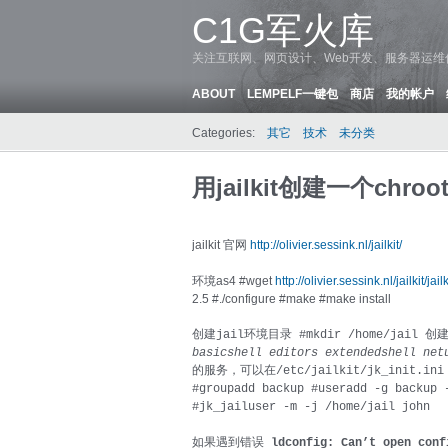
C1G军火库
关注互联网、网页设计、Web开发、服务器运
ABOUT
LEMPELF一键包
商店
我的帐户
Categories:
其它
技术
未分类
用jailkit创建一个chroo
jailkit 官网
http://olivier.sessink.nl/jailkit/
环境as4 #wget
http://olivier.sessink.nl/jailkit/jail
2.5 #./configure #make #make install
创建jail环境目录 #mkdir /home/jail 创建初
basicshell editors extendedshell ne
的服务，可以在/etc/jailkit/jk_init
#groupadd backup #useradd -g backu
#jk_jailuser -m -j /home/jail john
如果遇到错误
ldconfig: Can’t open conf