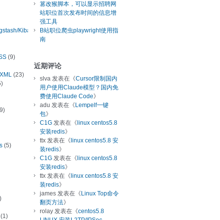
篡改猴脚本，可以显示招聘网
站职位首次发布时间的信息增
强工具
ogstash/Kibana
B站职位爬虫playwright使用指
南
SS
(9)
近期评论
/XML
(23)
slva
发表在《
Cursor限制国内
)
用户使用Claude模型？国内免
费使用Claude Code
》
adu
发表在《
Lempelf一键
9)
包
》
C1G
发表在《
linux centos5.8
安装redis
》
ttx
发表在《
linux centos5.8 安
s
(5)
装redis
》
C1G
发表在《
linux centos5.8
安装redis
》
ttx
发表在《
linux centos5.8 安
装redis
》
james
发表在《
Linux Top命令
)
翻页方法
》
rolay
发表在《
centos5.8
(1)