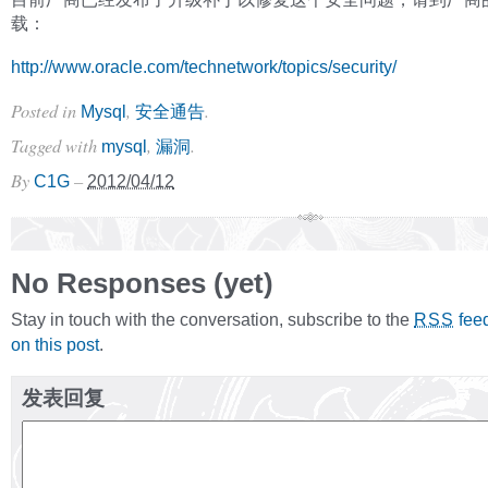
载：
http://www.oracle.com/technetwork/topics/security/
Posted in
,
.
Mysql
安全通告
Tagged with
,
.
mysql
漏洞
By
–
C1G
2012/04/12
No Responses (yet)
Stay in touch with the conversation, subscribe to the
fee
RSS
on this post
.
发表回复