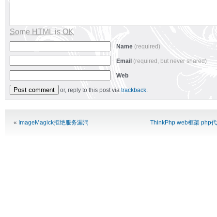
Some HTML is OK
Name
(required)
Email
(required, but never shared)
Web
or, reply to this post via
trackback
.
Alternative:
«
ImageMagick拒绝服务漏洞
ThinkPhp web框架 p