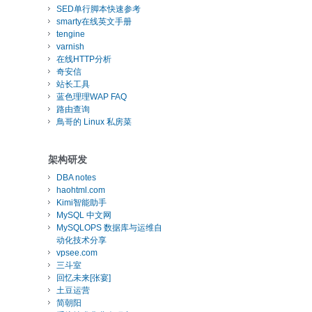
SED单行脚本快速参考
smarty在线英文手册
tengine
varnish
在线HTTP分析
奇安信
站长工具
蓝色理理WAP FAQ
路由查询
鳥哥的 Linux 私房菜
架构研发
DBA notes
haohtml.com
Kimi智能助手
MySQL 中文网
MySQLOPS 数据库与运维自
动化技术分享
vpsee.com
三斗室
回忆未来[张宴]
土豆运营
简朝阳