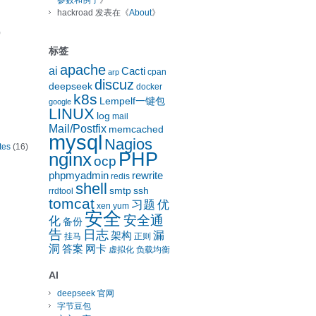
参数和例子
》
hackroad
发表在《
About
》
)
标签
apache
ai
Cacti
cpan
arp
discuz
deepseek
docker
k8s
Lempelf一键包
google
LINUX
log
mail
Mail/Postfix
memcached
mysql
Nagios
tes
(16)
nginx
PHP
ocp
phpmyadmin
rewrite
redis
shell
smtp
ssh
rrdtool
tomcat
习题
优
xen
yum
安全
安全通
化
备份
告
日志
漏
架构
挂马
正则
洞
答案
网卡
虚拟化
负载均衡
AI
deepseek 官网
字节豆包