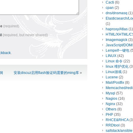
Cacti
(6)
cpan
(2)
dns/dnsmasq
(1)
Elasticsearch/L
(1)
me
(required)
haproxy/Atlas
(1)
HTML/XHTML/C
il
(required, but never shared)
Imagemagick
(3)
JavaScript/DOM
Lempelf一键包
(5
ackback
.
LINUX
(42)
Linux 命令
(22)
linux 维护优化
(3
Linux游戏
(1)
漏洞
安装discuz启用flash验证码需要的ming库
»
Lucene
(2)
Mail/Postfix
(8)
Memcached/redi
Mysql
(57)
Nagios
(16)
Nginx
(32)
Others
(8)
PHP
(35)
RHCE&RHCA
(3
RRDtool
(3)
saltstack/ansible