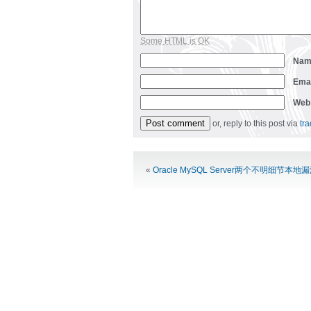
Some HTML is OK
Na
Ema
Web
or, reply to this post via
tr
Alternative:
«
Oracle MySQL Server两个不明细节本地