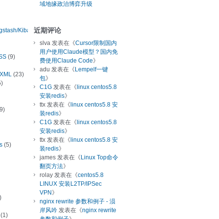
域地缘政治博弈升级
近期评论
ogstash/Kibana
slva
发表在《
Cursor限制国内
用户使用Claude模型？国内免
SS
(9)
费使用Claude Code
》
adu
发表在《
Lempelf一键
/XML
(23)
包
》
)
C1G
发表在《
linux centos5.8
安装redis
》
ttx
发表在《
linux centos5.8 安
9)
装redis
》
C1G
发表在《
linux centos5.8
安装redis
》
ttx
发表在《
linux centos5.8 安
s
(5)
装redis
》
james
发表在《
Linux Top命令
翻页方法
》
rolay
发表在《
centos5.8
LINUX 安装L2TP/IPSec
VPN
》
)
nginx rewrite 参数和例子 - 涢
岸风吟
发表在《
nginx rewrite
(1)