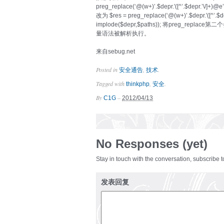
preg_replace(‘@(w+)’.$depr.'([^’.$depr.’\/]+)@e’,
改为 $res = preg_replace(‘@(w+)’.$depr.'([^’.$depr.’
implode($depr,$paths)); 将preg_r
量语法被解析执行。
来自sebug.net
Posted in
,
.
安全通告
技术
Tagged with
,
.
thinkphp
安全
By
–
C1G
2012/04/13
No Responses (yet)
Stay in touch with the conversation, subscribe 
发表回复