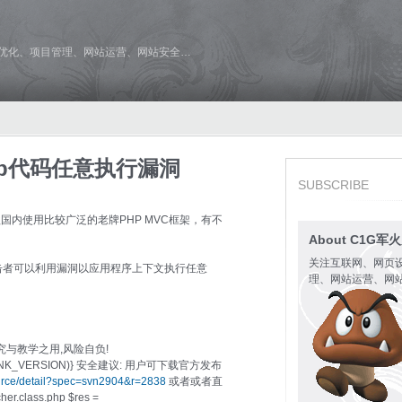
维优化、项目管理、网站运营、网站安全…
 php代码任意执行漏洞
SUBSCRIBE
HP是一款国内使用比较广泛的老牌PHP MVC框架，有不
About C1G军
关注互联网、网页
攻击者可以利用漏洞以应用程序上下文执行任意
理、网站运营、网
究与教学之用,风险自负!
int(THINK_VERSION)} 安全建议: 用户可下载官方发布
ource/detail?spec=svn2904&r=2838
或者或者直
r.class.php $res =