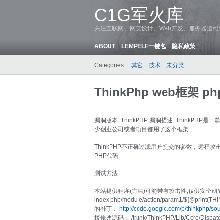
C1G军火库
关注互联网、网页设计、Web开发、服务器运
ABOUT
LEMPELF一键包
隐私政策
Categories:
其它
技术
未分类
ThinkPhp web框架
漏洞版本: ThinkPHP 漏洞描述: ThinkP
少创业公司或者项目都用了这个框架
ThinkPHP不正确过滤用户提交的参数，远程
PHP代码
测试方法:
本站提供程序(方法)可能带有攻击性,仅供安全研
index.php/module/action/param1/${@pr
的补丁：
http://code.google.com/p/thinkphp/s
接修改源码： /trunk/ThinkPHP/Lib/Core/Dispatche