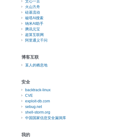
文心一言
火山方舟
硅基流动
秘塔AI搜索
纳米AI助手
腾讯元宝
超算互联网
阿里通义千问
博客互联
某人的栖息地
安全
backtrack-linux
CVE
exploit-db.com
sebug.net
shell-storm.org
中国国家信息安全漏洞库
我的