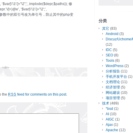
 ‘$var[\’\1\’]=”\2″;’, implode($depr,$paths)); 修
\/]+)@e’, ‘$var[\’\1\’]=”\2′;’,
eplace第二个参数中的双引号改为单引号，防止其中的php变
分类
其它
(83)
Android
(3)
Discuz/Uchome/
(12)
IDC
(5)
SEO
(8)
Tools
(6)
WordPress
(2)
分析报告
(11)
手机开发平台
(1)
文档理论
(11)
经济管理
(5)
网站建设
(10)
to the
feed for comments on this post
.
RSS
项目管理
(5)
技术
(489)
*bsd
(1)
AI
(10)
AIGC
(1)
Ajax
(1)
Apache
(12)