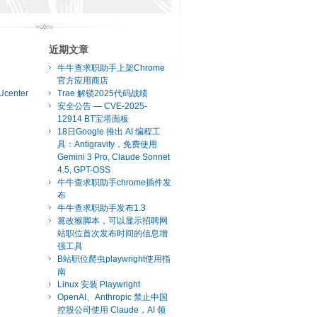
近期文章
牛牛查求职助手上架Chrome
官方应用商店
Ucenter
Trae 解锁2025代码战绩
安全公告 — CVE-2025-
12914 BT宝塔面板
18日Google 推出 AI 编程工
具：Antigravity，免费使用
Gemini 3 Pro, Claude Sonnet
4.5, GPT-OSS
牛牛查求职助手chrome插件发
布
牛牛查求职助手发布1.3
篡改猴脚本，可以显示招聘网
站职位首次发布时间的信息增
强工具
B站职位爬虫playwright使用指
南
Linux 安装 Playwright
OpenAI、Anthropic 禁止中国
控股公司使用 Claude，AI 领