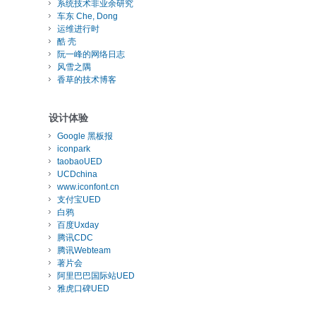
系统技术非业余研究
车东 Che, Dong
运维进行时
酷 壳
阮一峰的网络日志
风雪之隅
香草的技术博客
设计体验
Google 黑板报
iconpark
taobaoUED
UCDchina
www.iconfont.cn
支付宝UED
白鸦
百度Uxday
腾讯CDC
腾讯Webteam
著片会
阿里巴巴国际站UED
雅虎口碑UED