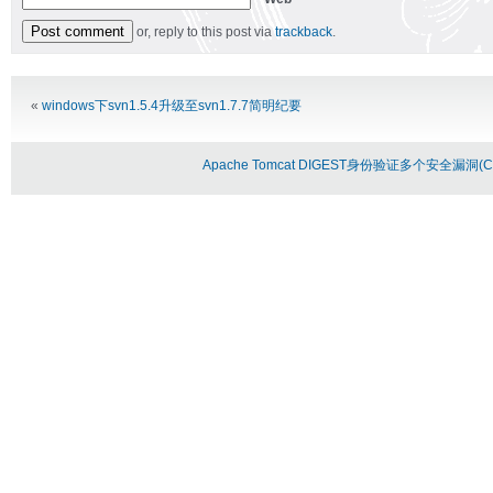
or, reply to this post via
trackback
.
Alternative:
«
windows下svn1.5.4升级至svn1.7.7简明纪要
Apache Tomcat DIGEST身份验证多个安全漏洞(CVE