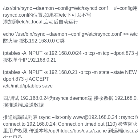
/usr/bin/rsync –daemon –config=/etc/rsyncd.conf #–conf
rsyncd.conf的位置,如果在/etc下可以不写
添加到/etc/rc.local,启动后自动运行
echo ‘/usr/bin/rsync –daemon –config=/etc/rsyncd.conf’ >> /etc/
防火墙 授权192.168.0.0 C类
iptables -A INPUT -s 192.168.0.0/24 -p tcp -m tcp –dport 873
授权单个IP192.168.0.21
iptables -A INPUT -s 192.168.0.21 -p tcp -m state –state NEW 
dport 873 -j ACCEPT
/etc/init.d/iptables save
四,调试 192.168.0.24为rsynce daemon端,接收数据 192.168.
据推送端,发送数据
推送端调试列表 rsync –list-only
www@192.168.0.24
:: rsync: f
connect to 192.168.0.24: Connection timed out (110) 检查防
里用户权限 传送本地/opt/htdocs/bbs/data/cache 到远端dis
data目录