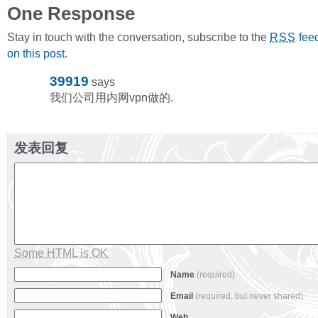
One Response
Stay in touch with the conversation, subscribe to the
fee
RSS
on this post
.
39919
says
我们公司用内网vpn做的.
发表回复
Some HTML is OK
Name
(required)
Email
(required, but never shared)
Web