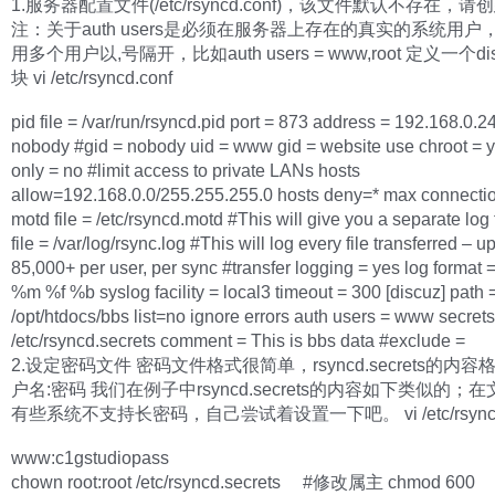
1.服务器配置文件(/etc/rsyncd.conf)，该文件默认不存在，
注：关于auth users是必须在服务器上存在的真实的系统用户
用多个用户以,号隔开，比如auth users = www,root 定义一个di
块 vi /etc/rsyncd.conf
pid file = /var/run/rsyncd.pid port = 873 address = 192.168.0.2
nobody #gid = nobody uid = www gid = website use chroot = 
only = no #limit access to private LANs hosts
allow=192.168.0.0/255.255.255.0 hosts deny=* max connectio
motd file = /etc/rsyncd.motd #This will give you a separate log 
file = /var/log/rsync.log #This will log every file transferred – up
85,000+ per user, per sync #transfer logging = yes log format
%m %f %b syslog facility = local3 timeout = 300 [discuz] path 
/opt/htdocs/bbs list=no ignore errors auth users = www secrets 
/etc/rsyncd.secrets comment = This is bbs data #exclude =
2.设定密码文件 密码文件格式很简单，rsyncd.secrets的内容
户名:密码 我们在例子中rsyncd.secrets的内容如下类似的；
有些系统不支持长密码，自己尝试着设置一下吧。 vi /etc/rsyncd.s
www:c1gstudiopass
chown root:root /etc/rsyncd.secrets #修改属主 chmod 600