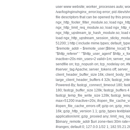
user www website; worker_processes auto; work
/var/log/nginx/nginx_error.log error; pid /dev/
file descriptors that can be opened by this proc
ngx_http_footer_filter_module.so; load ngx_ht
ngx_http_limit_req_module.so; load ngx_http
ngx_http_upstream_ip_hash_module.so; load 
load ngx_http_upstream_session_sticky_module
51200; } http { include mime.types; default_typ
‘$remote_addr – $remote_user [$time_local] “$
“$http_referer” ‘ ‘”$http_user_agent” $http_x
inactive=20s min_uses=2 valid=1m; server_na
sendfile on; tcp_nopush on; tcp_nodelay on; #te
#server_tag Apache; server_tokens off; server_
client_header_buffer_size 16k; client_body_ti
large_client_header_buffers 4 32k; fastcgi_int
Powered-By; fastcgi_connect_timeout 180; fas
180; fastcgi_buffer_size 128k; fastcgi_buffers 
fastcgi_temp_file_write_size 128k; fastcgi_te
max=51200 inactive=20s; #open_file_cache_va
#open_file_cache_errors off; gzip on; gzip_min
16k; gzip_http_version 1.1; gzip_types text/plain
application/xml; gzip_proxied any; limit_req_lo
$binary_remote_addr $uri zone=two:30m ra
#ranges; default 0; 127.0.0.1/32 1; 182.55.21.2