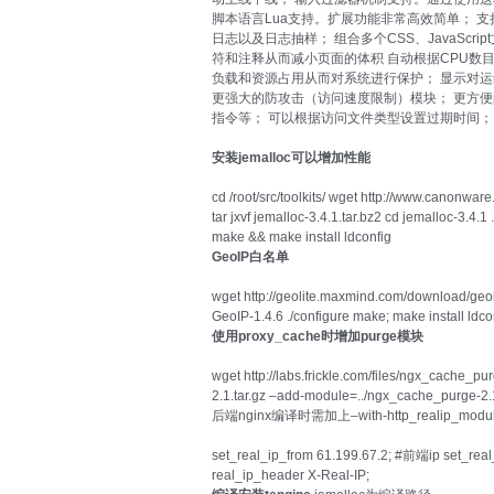
脚本语言Lua支持。扩展功能非常高效简单； 支持
日志以及日志抽样； 组合多个CSS、JavaScr
符和注释从而减小页面的体积 自动根据CPU数
负载和资源占用从而对系统进行保护； 显示对
更强大的防攻击（访问速度限制）模块； 更方
指令等； 可以根据访问文件类型设置过期时间；
安装jemalloc可以增加性能
cd /root/src/toolkits/ wget http://www.canonwar
tar jxvf jemalloc-3.4.1.tar.bz2 cd jemalloc-3.4.1 
make && make install ldconfig
GeoIP白名单
wget http://geolite.maxmind.com/download/geoip/
GeoIP-1.4.6 ./configure make; make install ldco
使用proxy_cache时增加purge模块
wget http://labs.frickle.com/files/ngx_cache_pu
2.1.tar.gz –add-module=../ngx_cache_purge-2.
后端nginx编译时需加上–with-http_realip_m
set_real_ip_from 61.199.67.2; #前端ip set_rea
real_ip_header X-Real-IP;