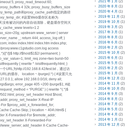
2021 年 1 月
(2)
imeout 5; proxy_read_timeout 60;
2020 年 8 月
(1)
proxy_buffers 4 32k; proxy_busy_buffers_size
2020 年 4 月
(1)
：proxy_temp_path和proxy_cache_path指定的路径
2019 年 11 月
(1)
proxy_temp_dir; #设置Web缓存区名称为
2019 年 10 月
(1)
B，1天没有被访问的内容自动清除，硬盘缓存空间大
2019 年 3 月
(2)
y_cache_www levels=1:2
2017 年 3 月
(1)
_size=20g; upstream www_server { server
2016 年 8 月
(1)
server_name _; return 444; access_log off; }
2016 年 6 月
(1)
.com; index index.html index.htm index.php;
2016 年 2 月
(2)
nx/proxy.www.c1gstudio.com.log access
2015 年 10 月
(2)
.*)([^/])$ http://$host/$1$2/ permanent; }
2015 年 6 月
(1)
o_var_value=1; limit_req zone=two burst=50
2015 年 5 月
(1)
tfrequently { rewrite ^ /visitfrequently.html; }
2015 年 2 月
(2)
设一个URL为http://192.168.8.42/test.txt，通过访
2015 年 1 月
(3)
除该URL的缓存。 location ~ /purge(/.*) { #设置只允
2014 年 12 月
(1)
; allow 192.168.0.0/16; deny all;
2014 年 11 月
(2)
gs$args; error_page 405 =200 /purge$1; #处
2014 年 10 月
(5)
uest_method = “PURGE” ) { rewrite ^(.*)$
2014 年 9 月
(3)
4 /502.html; proxy_set_header Host $host;
2014 年 8 月
(1)
addr; proxy_set_header X-Real-IP
2014 年 7 月
(2)
-For $proxy_add_x_forwarded_for;
2014 年 5 月
(1)
che Cache-Skip; } location ~ 404\.html$ {
2014 年 4 月
(2)
der X-Forwarded-For $remote_addr;
2014 年 1 月
(1)
roxy_set_header X-Forwarded-For
2013 年 12 月
(2)
p://www_server; add_header X-Cache Cache-