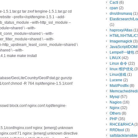
Cacti
(6)
cpan
(2)
1.5.1.tar.gz tar zxvf tengine-1.5.1.tar.gz cd
dns/dnsmasq
(1)
bsite –prefix=/opt/tengine-1.5.1 –add-
Elasticsearch/L
ub_status_module –with-http_ssl_module –
(1)
odule=shared \ –with-
haproxy/Atlas
(1)
it_conn_module=shared \ –with-
HTML/XHTML/C
er_filter_module=shared \ –with-
Imagemagick
(3)
h-http_upstream_least_conn_module=shared \
JavaScript/DOM
hared \ –with-
Lempelf一键包
(5
.4.1 make make install
LINUX
(42)
Linux 命令
(22)
linux 维护优化
(3
Linux游戏
(1)
tabase/GeoLiteCountry/GeoIP.dat.gz gunzip
Lucene
(2)
.1/conf chmod -R 764 /opt/tengine-1.5.1/conf
Mail/Postfix
(8)
Memcached/redi
Mysql
(57)
Nagios
(16)
asswd block.conf nginx.conf /opt/tengine-
Nginx
(32)
Others
(8)
PHP
(35)
RHCE&RHCA
(3
-1.5.1/conf/nginx.conf nginx: [emerg] unknown
RRDtool
(3)
f/nginx.conf:71 nginx: [emerg] unknown directive
saltstack/ansible