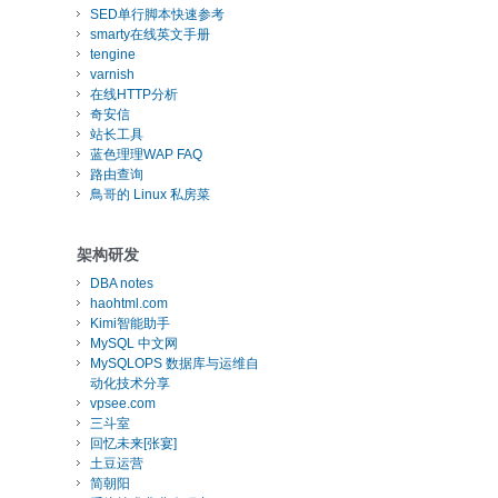
SED单行脚本快速参考
smarty在线英文手册
tengine
varnish
在线HTTP分析
奇安信
站长工具
蓝色理理WAP FAQ
路由查询
鳥哥的 Linux 私房菜
架构研发
DBA notes
haohtml.com
Kimi智能助手
MySQL 中文网
MySQLOPS 数据库与运维自
动化技术分享
vpsee.com
三斗室
回忆未来[张宴]
土豆运营
简朝阳