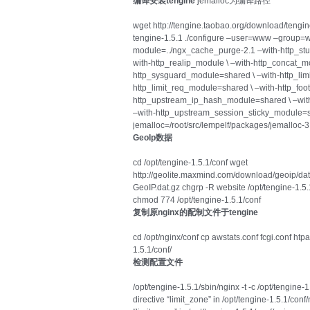
编译安装tengine
jemalloc为编译路径
wget http://tengine.taobao.org/download/tengine-
tengine-1.5.1 ./configure –user=www –group=we
module=../ngx_cache_purge-2.1 –with-http_st
with-http_realip_module \ –with-http_concat_m
http_sysguard_module=shared \ –with-http_lim
http_limit_req_module=shared \ –with-http_foot
http_upstream_ip_hash_module=shared \ –wit
–with-http_upstream_session_sticky_module=s
jemalloc=/root/src/lempelf/packages/jemalloc-3
GeoIp数据
cd /opt/tengine-1.5.1/conf wget
http://geolite.maxmind.com/download/geoip/da
GeoIP.dat.gz chgrp -R website /opt/tengine-1.5
chmod 774 /opt/tengine-1.5.1/conf
复制原nginx的配制文件于tengine
cd /opt/nginx/conf cp awstats.conf fcgi.conf htp
1.5.1/conf/
检测配置文件
/opt/tengine-1.5.1/sbin/nginx -t -c /opt/tengine
directive “limit_zone” in /opt/tengine-1.5.1/con