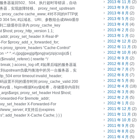
2013 年 11 月
(2)
?$ { #如果后端的服务器返回502、504、执行超时等错误，自动
2013 年 9 月
(1)
实现故障转移。 proxy_next_upstream
2013 年 8 月
(2)
header; proxy_cache cache_www; #对不同的HTTP状
2013 年 5 月
(1)
200 304 5m; #以域名、URI、参数组合成Web缓存
2013 年 4 月
(4)
级缓存目录内 proxy_cache_key
2013 年 2 月
(1)
 $host; proxy_http_version 1.1;
2013 年 1 月
(1)
addr; proxy_set_header X-Real-IP
2012 年 12 月
(2)
-For $proxy_add_x_forwarded_for;
2012 年 11 月
(3)
s proxy_ignore_headers “Cache-Control”
2012 年 10 月
(4)
~* ^.+\.(jpg|jpeg|gif|png|rar|zip|css|js)$ {
2012 年 9 月
(2)
$invalid_referer) { rewrite ^/
2012 年 8 月
(2)
n 412; break; } access_log off; #如果后端的服务器返
2012 年 7 月
(7)
到upstream负载均衡池中的另一台服务器，实
2012 年 6 月
(7)
504 error timeout invalid_header;
2012 年 5 月
(6)
态码设置不同的缓存时间 proxy_cache_valid 200
2012 年 4 月
(18)
的Key值，Nginx根据Key值哈希，存储缓存内容到
2012 年 3 月
(6)
s$args; proxy_set_header Host $host;
2012 年 2 月
(5)
-Forwarded-For $remote_addr;
2012 年 1 月
(1)
roxy_set_header X-Forwarded-For
2011 年 12 月
(2)
tp://www_server; #支持后台expires
2011 年 11 月
(3)
s”; add_header X-Cache Cache; } } }
2011 年 10 月
(2)
2011 年 9 月
(3)
2011 年 8 月
(2)
2011 年 4 月
(5)