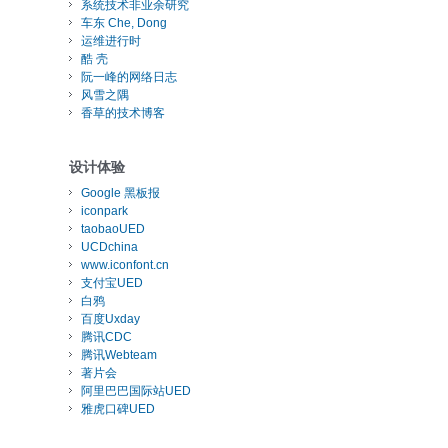
系统技术非业余研究
车东 Che, Dong
运维进行时
酷 壳
阮一峰的网络日志
风雪之隅
香草的技术博客
设计体验
Google 黑板报
iconpark
taobaoUED
UCDchina
www.iconfont.cn
支付宝UED
白鸦
百度Uxday
腾讯CDC
腾讯Webteam
著片会
阿里巴巴国际站UED
雅虎口碑UED