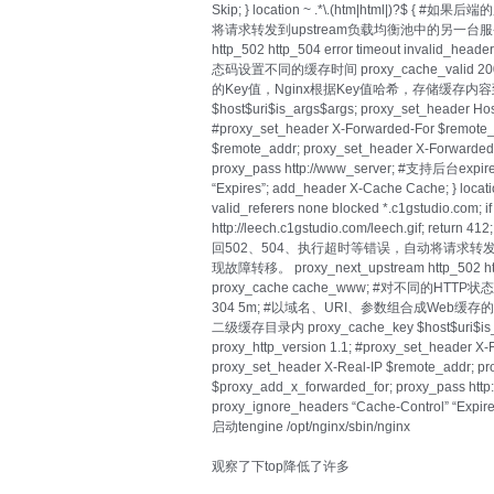
Skip; } location ~ .*\.(htm|html|)
将请求转发到upstream负载均衡池中的另一台服务器，
http_502 http_504 error timeout invalid_
态码设置不同的缓存时间 proxy_cache_valid 
的Key值，Nginx根据Key值哈希，存储缓存内容到二
$host$uri$is_args$args; proxy_set_header Host
#proxy_set_header X-Forwarded-For $remote_
$remote_addr; proxy_set_header X-Forwarded
proxy_pass http://www_server; #支持后台expire
“Expires”; add_header X-Cache Cache; } location 
valid_referers none blocked *.c1gstudio.com; if (
http://leech.c1gstudio.com/leech.gif; retur
回502、504、执行超时等错误，自动将请求转发
现故障转移。 proxy_next_upstream http_502 http_
proxy_cache cache_www; #对不同的HTTP状
304 5m; #以域名、URI、参数组合成Web缓存
二级缓存目录内 proxy_cache_key $host$uri$is_arg
proxy_http_version 1.1; #proxy_set_header X
proxy_set_header X-Real-IP $remote_addr; p
$proxy_add_x_forwarded_for; proxy_pass ht
proxy_ignore_headers “Cache-Control” “Expire
启动tengine /opt/nginx/sbin/nginx
观察了下top降低了许多