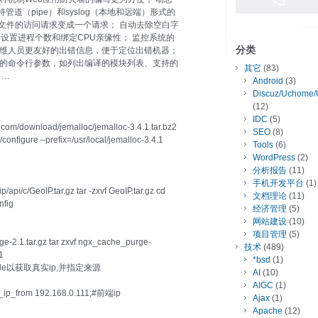
管道（pipe）和syslog（本地和远端）形式的
ipt文件的访问请求变成一个请求； 自动去除空白字
目设置进程个数和绑定CPU亲缘性； 监控系统的
分类
运维人员更友好的出错信息，便于定位出错机器；
便的命令行参数，如列出编译的模块列表、支持的
其它
(83)
 …
Android
(3)
Discuz/Uchome/
(12)
IDC
(5)
e.com/download/jemalloc/jemalloc-3.4.1.tar.bz2
SEO
(8)
./configure –prefix=/usr/local/jemalloc-3.4.1
Tools
(6)
WordPress
(2)
分析报告
(11)
手机开发平台
(1)
api/c/GeoIP.tar.gz tar -zxvf GeoIP.tar.gz cd
文档理论
(11)
nfig
经济管理
(5)
网站建设
(10)
项目管理
(5)
rge-2.1.tar.gz tar zxvf ngx_cache_purge-
技术
(489)
1
*bsd
(1)
odule以获取真实ip,并指定来源
AI
(10)
AIGC
(1)
l_ip_from 192.168.0.111;#前端ip
Ajax
(1)
Apache
(12)