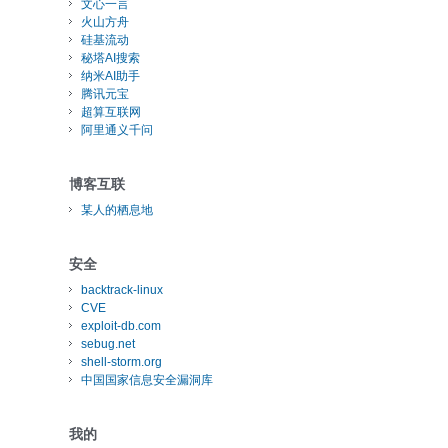
文心一言
火山方舟
硅基流动
秘塔AI搜索
纳米AI助手
腾讯元宝
超算互联网
阿里通义千问
博客互联
某人的栖息地
安全
backtrack-linux
CVE
exploit-db.com
sebug.net
shell-storm.org
中国国家信息安全漏洞库
我的