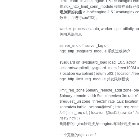
“limit_conn” in /opt/tengine-1.5.1/conf/n
置,ngx_http_limit_conn_module 模块在新
增加新的功能
vi /opt/tengine-1.5.1/conf/
数量，并进行cpu绑定。
worker_processes auto; worker_cpu_affinity au
关闭系统信息
server_info off; server_tag off;
ngx_http_sysguard_module 系统过载保护
sysguard on; sysguard_load load=10.5 action
action=/swaplimit; sysguard_mem free=100M actio
} location /swaplimit { return 503; } location /free
ngx_http_limit_req_module 并发限制模块
limit_req_zone $binary_remote_addr zone=one:
$binary_remote_addr $uri zone=two:3m rate=1r
$request_uri zone=three:3m rate=1r/s; location 
zone=two forbid_action=@test1; limit_req zone=
/off { limit_req off; } location @test1 { rewrite ^ /
/test2.html; }
删除旧的nginx软链接,给tengine增加软链接 rm /opt/nginx
一个完整的nginx.conf