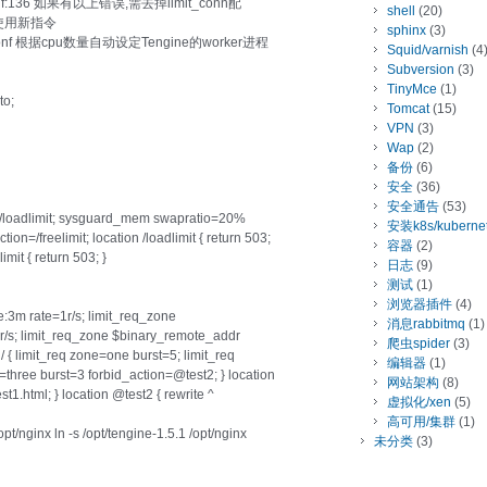
ginx.conf:136 如果有以上错误,需去掉limit_conn配
shell
(20)
版已使用新指令
sphinx
(3)
nginx.conf 根据cpu数量自动设定Tengine的worker进程
Squid/varnish
(4
Subversion
(3)
TinyMce
(1)
to;
Tomcat
(15)
VPN
(3)
Wap
(2)
备份
(6)
安全
(36)
安全通告
(53)
=/loadlimit; sysguard_mem swapratio=20%
安装k8s/kuberne
n=/freelimit; location /loadlimit { return 503;
容器
(2)
limit { return 503; }
日志
(9)
测试
(1)
浏览器插件
(4)
3m rate=1r/s; limit_req_zone
消息rabbitmq
(1)
/s; limit_req_zone $binary_remote_addr
爬虫spider
(3)
/ { limit_req zone=one burst=5; limit_req
编辑器
(1)
three burst=3 forbid_action=@test2; } location
网站架构
(8)
test1.html; } location @test2 { rewrite ^
虚拟化/xen
(5)
高可用/集群
(1)
 ln -s /opt/tengine-1.5.1 /opt/nginx
未分类
(3)