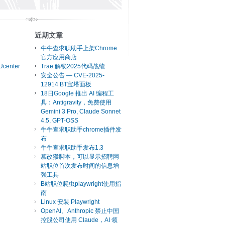
近期文章
牛牛查求职助手上架Chrome
官方应用商店
Ucenter
Trae 解锁2025代码战绩
安全公告 — CVE-2025-
12914 BT宝塔面板
18日Google 推出 AI 编程工
具：Antigravity，免费使用
Gemini 3 Pro, Claude Sonnet
4.5, GPT-OSS
牛牛查求职助手chrome插件发
布
牛牛查求职助手发布1.3
篡改猴脚本，可以显示招聘网
站职位首次发布时间的信息增
强工具
B站职位爬虫playwright使用指
南
Linux 安装 Playwright
OpenAI、Anthropic 禁止中国
控股公司使用 Claude，AI 领