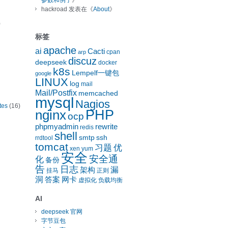
参数和例子
》
hackroad
发表在《
About
》
)
标签
apache
ai
Cacti
cpan
arp
discuz
deepseek
docker
k8s
Lempelf一键包
google
LINUX
log
mail
Mail/Postfix
memcached
mysql
Nagios
tes
(16)
nginx
PHP
ocp
phpmyadmin
rewrite
redis
shell
smtp
ssh
rrdtool
tomcat
习题
优
xen
yum
安全
安全通
化
备份
告
日志
漏
架构
挂马
正则
洞
答案
网卡
虚拟化
负载均衡
AI
deepseek 官网
字节豆包