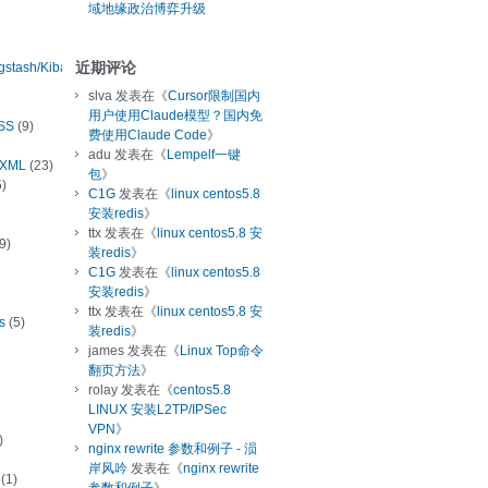
域地缘政治博弈升级
近期评论
ogstash/Kibana
slva
发表在《
Cursor限制国内
用户使用Claude模型？国内免
SS
(9)
费使用Claude Code
》
adu
发表在《
Lempelf一键
/XML
(23)
包
》
)
C1G
发表在《
linux centos5.8
安装redis
》
ttx
发表在《
linux centos5.8 安
9)
装redis
》
C1G
发表在《
linux centos5.8
安装redis
》
ttx
发表在《
linux centos5.8 安
s
(5)
装redis
》
james
发表在《
Linux Top命令
翻页方法
》
rolay
发表在《
centos5.8
LINUX 安装L2TP/IPSec
VPN
》
)
nginx rewrite 参数和例子 - 涢
岸风吟
发表在《
nginx rewrite
(1)