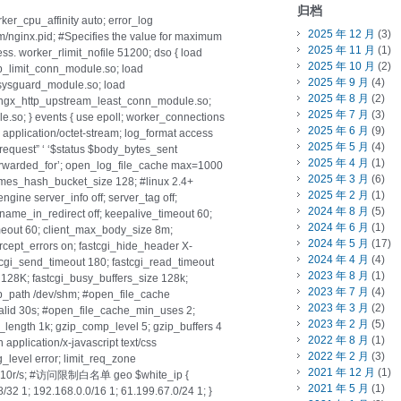
归档
er_cpu_affinity auto; error_log
2025 年 12 月
(3)
shm/nginx.pid; #Specifies the value for maximum
2025 年 11 月
(1)
ess. worker_rlimit_nofile 51200; dso { load
2025 年 10 月
(2)
tp_limit_conn_module.so; load
2025 年 9 月
(4)
_sysguard_module.so; load
2025 年 8 月
(2)
ngx_http_upstream_least_conn_module.so;
2025 年 7 月
(3)
.so; } events { use epoll; worker_connections
2025 年 6 月
(9)
e application/octet-stream; log_format access
2025 年 5 月
(4)
request” ‘ ‘$status $body_bytes_sent
2025 年 4 月
(1)
_forwarded_for’; open_log_file_cache max=1000
2025 年 3 月
(6)
mes_hash_bucket_size 128; #linux 2.4+
2025 年 2 月
(1)
ngine server_info off; server_tag off;
2024 年 8 月
(5)
name_in_redirect off; keepalive_timeout 60;
2024 年 6 月
(1)
meout 60; client_max_body_size 8m;
2024 年 5 月
(17)
ercept_errors on; fastcgi_hide_header X-
2024 年 4 月
(4)
tcgi_send_timeout 180; fastcgi_read_timeout
2023 年 8 月
(1)
4 128K; fastcgi_busy_buffers_size 128k;
2023 年 7 月
(4)
mp_path /dev/shm; #open_file_cache
2023 年 3 月
(2)
lid 30s; #open_file_cache_min_uses 2;
2023 年 2 月
(5)
_length 1k; gzip_comp_level 5; gzip_buffers 4
2022 年 8 月
(1)
 application/x-javascript text/css
2022 年 2 月
(3)
g_level error; limit_req_zone
2021 年 12 月
(1)
te=10r/s; #访问限制白名单 geo $white_ip {
2021 年 5 月
(1)
8/32 1; 192.168.0.0/16 1; 61.199.67.0/24 1; }