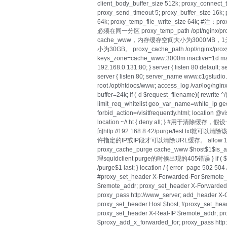
client_body_buffer_size 512k; proxy_connect_t
proxy_send_timeout 5; proxy_buffer_size 16k; 
64k; proxy_temp_file_write_size 64k; #注
必须在同一分区 proxy_temp_path /opt/nginx/
cache_www，内存缓存空间大小为3000M
小为30GB。 proxy_cache_path /opt/nginx/prox
keys_zone=cache_www:3000m inactive=1d max
192.168.0.131:80; } server { listen 80 default; 
server { listen 80; server_name www.c1gstudio
root /opt/htdocs/www; access_log /var/log/ngi
buffer=24k; if (-d $request_filename){ rewrite ^/(
limit_req_whitelist geo_var_name=white_ip ge
forbid_action=/visitfrequently.html; location @visi
location ~/\.ht { deny all; } #用于清除缓存，假
问http://192.168.8.42/purge/test.txt就可以清
许指定的IP或IP段才可以清除URL缓存。 allow 127.0.0.1
proxy_cache_purge cache_www $host$1$is_ar
理squidclient purge的时候出现的405错误 } if ( $req
/purge$1 last; } location / { error_page 502 50
#proxy_set_header X-Forwarded-For $remote_
$remote_addr; proxy_set_header X-Forwarded
proxy_pass http://www_server; add_header X-Ca
proxy_set_header Host $host; #proxy_set_hea
proxy_set_header X-Real-IP $remote_addr; p
$proxy_add_x_forwarded_for; proxy_pass htt