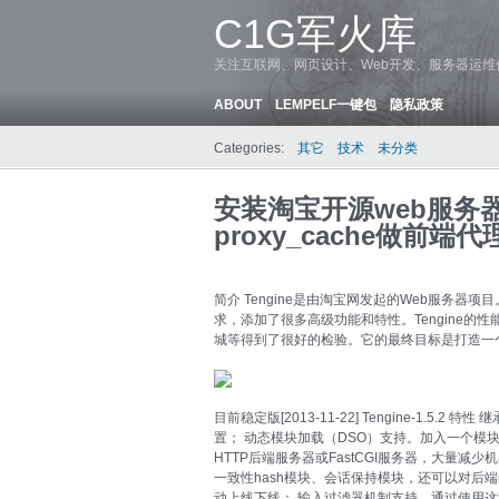
C1G军火库
关注互联网、网页设计、Web开发、服务器运
ABOUT
LEMPELF一键包
隐私政策
Categories:
其它
技术
未分类
安装淘宝开源web服务器t
proxy_cache做前端代
简介 Tengine是由淘宝网发起的Web服务器项
求，添加了很多高级功能和特性。Tengine的
城等得到了很好的检验。它的最终目标是打造一
目前稳定版[2013-11-22] Tengine-1.5.2 特
置； 动态模块加载（DSO）支持。加入一个模块不
HTTP后端服务器或FastCGI服务器，大量减少
一致性hash模块、会话保持模块，还可以对后
动上线下线； 输入过滤器机制支持。通过使用这