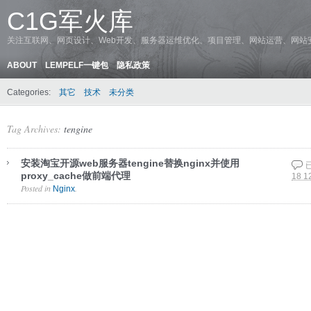
C1G军火库
关注互联网、网页设计、Web开发、服务器运维优化、项目管理、网站运营、网站
ABOUT
LEMPELF一键包
隐私政策
Categories:
其它
技术
未分类
Tag Archives:
tengine
安装淘宝开源web服务器tengine替换nginx并使用
proxy_cache做前端代理
18 1
Posted in
.
Nginx