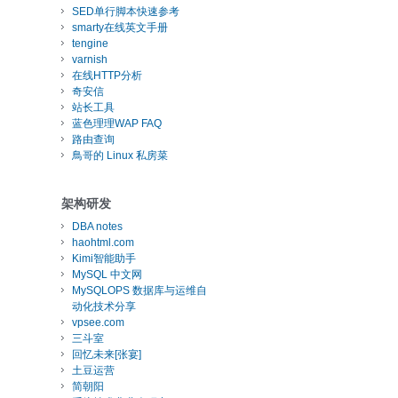
SED单行脚本快速参考
smarty在线英文手册
tengine
varnish
在线HTTP分析
奇安信
站长工具
蓝色理理WAP FAQ
路由查询
鳥哥的 Linux 私房菜
架构研发
DBA notes
haohtml.com
Kimi智能助手
MySQL 中文网
MySQLOPS 数据库与运维自
动化技术分享
vpsee.com
三斗室
回忆未来[张宴]
土豆运营
简朝阳