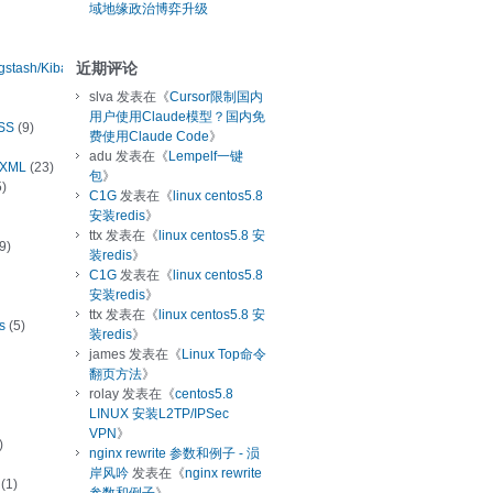
域地缘政治博弈升级
近期评论
ogstash/Kibana
slva
发表在《
Cursor限制国内
用户使用Claude模型？国内免
SS
(9)
费使用Claude Code
》
adu
发表在《
Lempelf一键
/XML
(23)
包
》
)
C1G
发表在《
linux centos5.8
安装redis
》
ttx
发表在《
linux centos5.8 安
9)
装redis
》
C1G
发表在《
linux centos5.8
安装redis
》
ttx
发表在《
linux centos5.8 安
s
(5)
装redis
》
james
发表在《
Linux Top命令
翻页方法
》
rolay
发表在《
centos5.8
LINUX 安装L2TP/IPSec
VPN
》
)
nginx rewrite 参数和例子 - 涢
岸风吟
发表在《
nginx rewrite
(1)