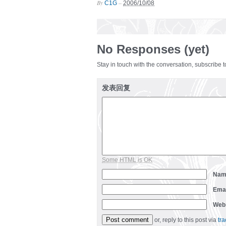
By
–
C1G
2006/10/08
No Responses (yet)
Stay in touch with the conversation, subscribe 
发表回复
Some HTML is OK
Na
Ema
Web
or, reply to this post via
tr