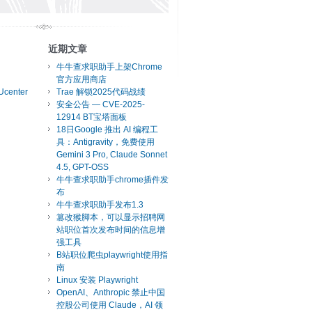
近期文章
牛牛查求职助手上架Chrome
官方应用商店
Ucenter
Trae 解锁2025代码战绩
安全公告 — CVE-2025-
12914 BT宝塔面板
18日Google 推出 AI 编程工
具：Antigravity，免费使用
Gemini 3 Pro, Claude Sonnet
4.5, GPT-OSS
牛牛查求职助手chrome插件发
布
牛牛查求职助手发布1.3
篡改猴脚本，可以显示招聘网
站职位首次发布时间的信息增
强工具
B站职位爬虫playwright使用指
南
Linux 安装 Playwright
OpenAI、Anthropic 禁止中国
控股公司使用 Claude，AI 领