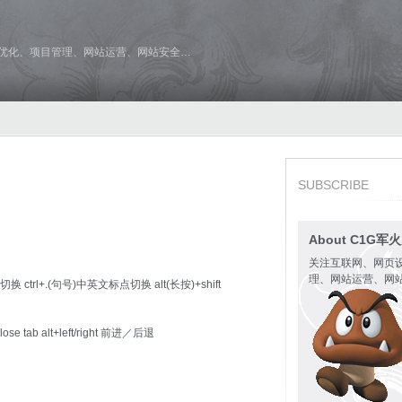
维优化、项目管理、网站运营、网站安全…
SUBSCRIBE
About C1G军
关注互联网、网页
理、网站运营、网
切换 ctrl+.(句号)中英文标点切换 alt(长按)+shift
w close tab alt+left/right 前进／后退