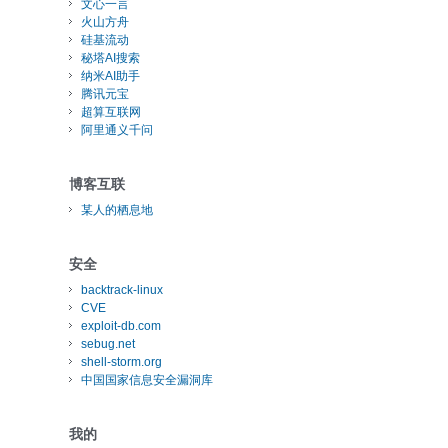
文心一言
火山方舟
硅基流动
秘塔AI搜索
纳米AI助手
腾讯元宝
超算互联网
阿里通义千问
博客互联
某人的栖息地
安全
backtrack-linux
CVE
exploit-db.com
sebug.net
shell-storm.org
中国国家信息安全漏洞库
我的