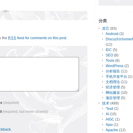
分类
其它
(83)
Android
(3)
to the
feed for comments on this post
.
RSS
Discuz/Uchome/
(12)
IDC
(5)
SEO
(8)
Tools
(6)
WordPress
(2)
分析报告
(11)
手机开发平台
(1)
文档理论
(11)
经济管理
(5)
网站建设
(10)
项目管理
(5)
me
(required)
技术
(489)
*bsd
(1)
il
(required, but never shared)
AI
(10)
AIGC
(1)
Ajax
(1)
ackback
.
Apache
(12)