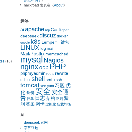
参数和例子
》
hackroad
发表在《
About
》
)
标签
apache
ai
Cacti
cpan
arp
discuz
deepseek
docker
k8s
Lempelf一键包
google
LINUX
log
mail
Mail/Postfix
memcached
mysql
Nagios
tes
(16)
nginx
PHP
ocp
phpmyadmin
rewrite
redis
shell
smtp
ssh
rrdtool
tomcat
习题
优
xen
yum
安全
安全通
化
备份
告
日志
漏
架构
挂马
正则
洞
答案
网卡
虚拟化
负载均衡
AI
deepseek 官网
字节豆包