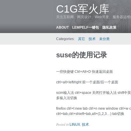
C1G军火库
关注互联网、网页设计、Web开发、服务器运
ABOUT
LEMPELF一键包
隐私政策
Categories:
其它
技术
未分类
suse的使用记录
一些快捷键 Ctrl+Alt+D 快速返回桌面
ctrl+alt+left/right 前一个桌面/后一个桌面
scim输入法 ctrl+space 关闭打开输入法 shift中英
多输入法切换
firefox ctrl+t new tab ctrl+n new window ctrl+
ctrl+tab,ctrl+shieft+tab,alt+(1,2,3…) tab切换
Posted in
,
.
LINUX
技术