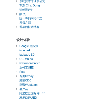
系统技术非业余研究
车东 Che, Dong
运维进行时
酷 壳
阮一峰的网络日志
风雪之隅
香草的技术博客
设计体验
Google 黑板报
iconpark
taobaoUED
UCDchina
www.iconfont.cn
支付宝UED
白鸦
百度Uxday
腾讯CDC
腾讯Webteam
著片会
阿里巴巴国际站UED
雅虎口碑UED