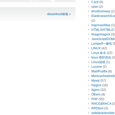
Cacti
(6)
cpan
(2)
dns/dnsmasq
(1)
dreamhost体验
»
Elasticsearch/L
(1)
haproxy/Atlas
(1)
HTML/XHTML/C
Imagemagick
(3)
JavaScript/DOM
Lempelf一键包
(5
LINUX
(42)
Linux 命令
(22)
linux 维护优化
(3
Linux游戏
(1)
Lucene
(2)
Mail/Postfix
(8)
Memcached/redi
Mysql
(57)
Nagios
(16)
Nginx
(32)
Others
(8)
PHP
(35)
RHCE&RHCA
(3
RRDtool
(3)
saltstack/ansible