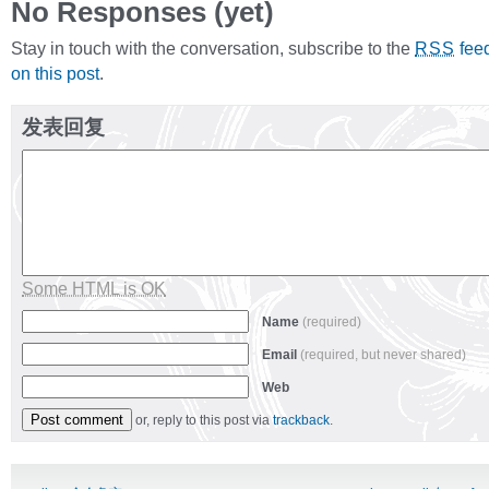
No Responses (yet)
Stay in touch with the conversation, subscribe to the
fee
RSS
on this post
.
发表回复
Some HTML is OK
Name
(required)
Email
(required, but never shared)
Web
or, reply to this post via
trackback
.
Alternative: