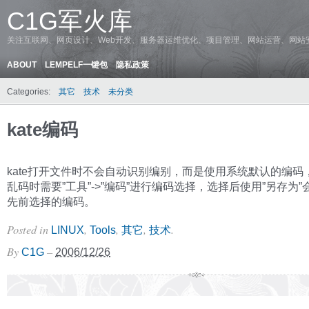
C1G军火库
关注互联网、网页设计、Web开发、服务器运维优化、项目管理、网站运营、网站
ABOUT
LEMPELF一键包
隐私政策
Categories:
其它
技术
未分类
kate编码
kate打开文件时不会自动识别编别，而是使用系统默认的编码
乱码时需要”工具”->”编码”进行编码选择，选择后使用”另存为
先前选择的编码。
Posted in
,
,
,
.
LINUX
Tools
其它
技术
By
–
C1G
2006/12/26