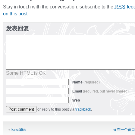
Stay in touch with the conversation, subscribe to the
fee
RSS
on this post
.
发表回复
Some HTML is OK
Name
(required)
Email
(required, but never shared)
Web
or, reply to this post via
trackback
.
Alternative:
«
kate编码
vi 在一个