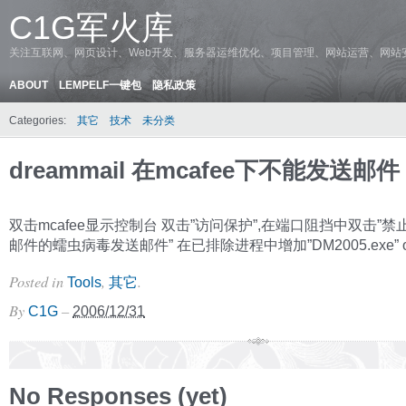
C1G军火库
关注互联网、网页设计、Web开发、服务器运维优化、项目管理、网站运营、网站
ABOUT
LEMPELF一键包
隐私政策
Categories:
其它
技术
未分类
dreammail 在mcafee下不能发送邮件
双击mcafee显示控制台 双击”访问保护”,在端口阻挡中双击”
邮件的蠕虫病毒发送邮件” 在已排除进程中增加”DM2005.exe” 
Posted in
,
.
Tools
其它
By
–
C1G
2006/12/31
No Responses (yet)